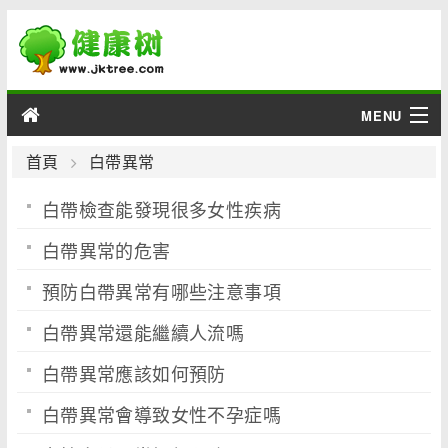
MENU
男性
首頁
白帶異常
白帶檢查能發現很多女性疾病
女性
白帶異常的危害
育兒
預防白帶異常有哪些注意事項
老人
白帶異常還能繼續人流嗎
綜合
白帶異常應該如何預防
疾病
白帶異常會導致女性不孕症嗎