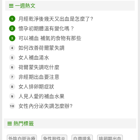
一週熱文
月經乾淨後幾天又出血是怎麼了?
1
懷孕初期體溫有變化嗎？
2
可以補血 補氣的食物有那些
3
如何改善荷爾蒙失調
4
女人補血湯水
5
荷爾蒙失調吃什麼
6
非經期出血要注意
7
女人排卵期症狀
8
人見人愛的補血水果
9
女性內分泌失調怎麼辦?
10
熱門標籤
外陰白斑治療
急性附件炎
白帶增多
排卵期出血