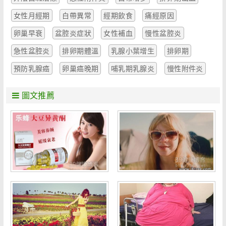
女性月經期
白帶異常
經期飲食
痛經原因
卵巢早衰
盆腔炎症狀
女性補血
慢性盆腔炎
急性盆腔炎
排卵期體溫
乳腺小葉增生
排卵期
預防乳腺癌
卵巢癌晚期
哺乳期乳腺炎
慢性附件炎
圖文推薦