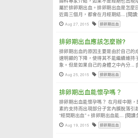
婦科專家介紹，如果不是經期也出現
屬於排卵期出血。排卵期出血是怎麼回
近兩三個月，都會在月經期結...
[閱讀
Aug 27, 2015
排卵期出血
排卵期出血應該怎麼辦?
排卵期出血的原因主要是由於自己的
速明顯的下降，使得其不能繼續維持
象。但是如果自己的身體之中內分...
Aug 25, 2015
排卵期出血
排卵期出血能懷孕嗎？
排卵期出血能懷孕嗎？ 在月經中期
素的支持而出現部分子宮內膜脫落引
“經間期出血”。排卵期出血能...
[閱讀
Aug 19, 2015
排卵期出血