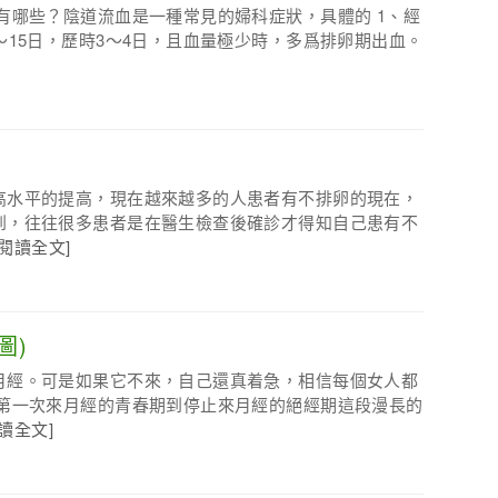
有哪些？陰道流血是一種常見的婦科症狀，具體的 1、經
～15日，歷時3～4日，且血量極少時，多爲排卵期出血。
高水平的提高，現在越來越多的人患者有不排卵的現在，
到，往往很多患者是在醫生檢查後確診才得知自己患有不
[閱讀全文]
圖)
月經。可是如果它不來，自己還真着急，相信每個女人都
人第一次來月經的青春期到停止來月經的絕經期這段漫長的
閱讀全文]