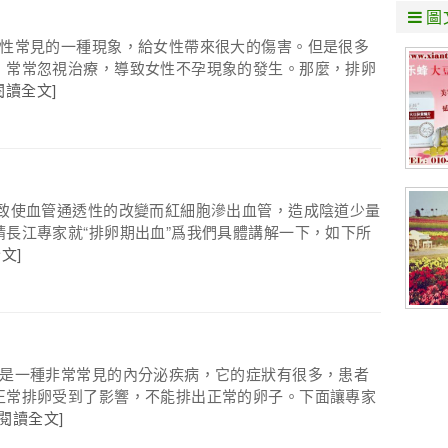
圖
女性常見的一種現象，給女性帶來很大的傷害。但是很多
，常常忽視治療，導致女性不孕現象的發生。那麼，排卵
閱讀全文]
,致使血管通透性的改變而紅細胞滲出血管，造成陰道少量
長江專家就“排卵期出血”爲我們具體講解一下，如下所
文]
礙是一種非常常見的內分泌疾病，它的症狀有很多，患者
正常排卵受到了影響，不能排出正常的卵子。下面讓專家
[閱讀全文]