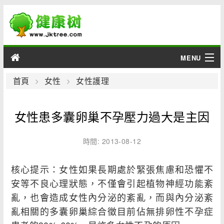
MENU
男性
首頁
女性
女性護理
女性
女性患多囊卵巢不孕壓力過大是主因
育兒
時間: 2013-08-12
老人
核心提示：女性如果長期處於緊張焦慮和恐懼不
綜合
安等不良心理狀態，不僅會引起植物神經功能紊
亂，也會造成女性內分泌的紊亂，而與內分泌紊
疾病
亂相關的多囊卵巢綜合徵目前佔無排卵性不孕症