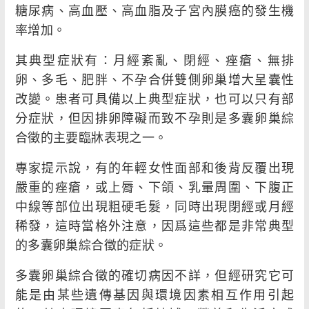
糖尿病、高血壓、高血脂及子宮內膜癌的發生機
率增加。
其典型症狀有：月經紊亂、閉經、痤瘡、無排
卵、多毛、肥胖、不孕合併雙側卵巢增大呈囊性
改變。患者可具備以上典型症狀，也可以只有部
分症狀，但因排卵障礙而致不孕則是多囊卵巢綜
合徵的主要臨牀表現之一。
專家提示說，有的年輕女性面部和後背反覆出現
嚴重的痤瘡，或上脣、下頜、乳暈周圍、下腹正
中線等部位出現粗硬毛髮，同時出現閉經或月經
稀發，這時當格外注意，因爲這些都是非常典型
的多囊卵巢綜合徵的症狀。
多囊卵巢綜合徵的確切病因不詳，但經研究它可
能是由某些遺傳基因與環境因素相互作用引起