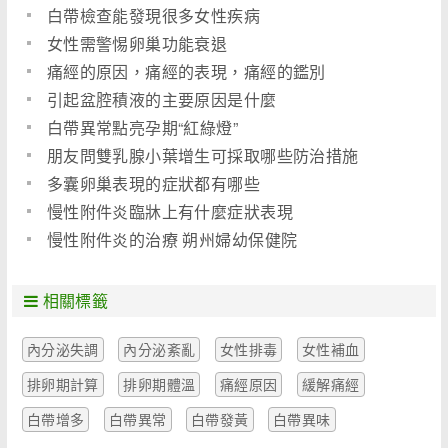
白帶檢查能發現很多女性疾病
女性需警惕卵巢功能衰退
痛經的原因，痛經的表現，痛經的鑑別
引起盆腔積液的主要原因是什麼
白帶異常點亮孕期“紅綠燈”
朋友問雙乳腺小葉增生可採取哪些防治措施
多囊卵巢表現的症狀都有哪些
慢性附件炎臨牀上有什麼症狀表現
慢性附件炎的治療 朔州婦幼保健院
相關標籤
內分泌失調
內分泌紊亂
女性排毒
女性補血
排卵期計算
排卵期體溫
痛經原因
緩解痛經
白帶增多
白帶異常
白帶發黃
白帶異味