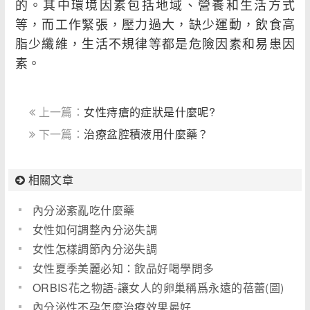
的。其中環境因素包括地域、營養和生活方式
等，而工作緊張，壓力過大，缺少運動，飲食高
脂少纖維，生活不規律等都是危險因素和易患因
素。
上一篇：
女性痔瘡的症狀是什麼呢?
下一篇：
治療盆腔積液用什麼藥？
相關文章
內分泌紊亂吃什麼藥
女性如何調整內分泌失調
女性怎樣調節內分泌失調
女性夏季美麗必知：飲品好喝學問多
ORBIS花之物語-讓女人的卵巢稱爲永遠的蓓蕾(圖)
內分泌性不孕怎麼治療效果最好