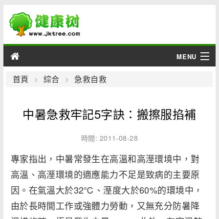
MENU
男性
首頁
綜合
急救自救
女性
中暑急救牢記5字訣：搬擦服掐補
育兒
時間: 2011-08-28
老人
專家指出，中暑常發生在高溫和高溼環境中，對
高溫、高溼環境的適應能力不足是致病的主要原
綜合
因。在氣溫大於32℃、溼度大於60%的環境中，
疾病
由於長時間工作或強體力勞動，又無充分防暑降