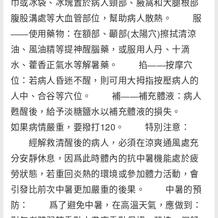
巾或冰袋、冰塊置於病人頸部、腋窩和大腿根部
腹股溝處等大血管部位，幫助病人散熱。 服
――使用藥物：在額部、顳部(太陽穴)擦拭清涼
油、風油精等提神醒腦藥，或服用人丹、十滴
水、藿香正氣水等解暑藥。 掐――按摩穴
位：若病人昏迷不醒，則可用大拇指按壓病人的
人中、合谷等穴位。 補――補充體液：病人
甦醒後，給予淡糖鹽水以補充體液的損失。
如果病情嚴重，要撥打120。 特別注意：
經解救清醒後的病人，必須在涼爽通風處充
分安靜休息，因爲此時體內的抗中暑機能處於疲
勞狀態，若重回炎熱的環境或參加體力活動，會
引發比前次中暑更加嚴重的後果。 中暑的預
防： 爲了避免中暑，在高溫天氣，應做到：