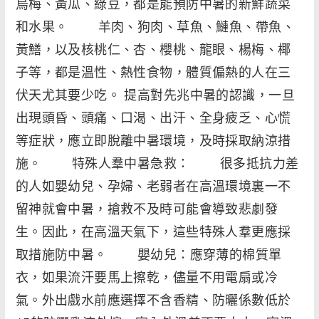
烏梅、黃瓜、綠豆，都是能預防中暑的新鮮蔬菜
和水果。 羊肉、狗肉、草魚、鰱魚、帶魚、
黃鱔，以及核桃仁、杏、櫻桃、龍眼、楊梅、椰
子等，都是溫性、熱性食物，體質偏熱的人在三
伏天尤其要少吃。 提高對先兆中暑的認識，一旦
出現頭昏、頭痛、口渴、出汗、全身疲乏、心慌
等症狀，應立即脫離中暑環境，及時採取納涼措
施。 特殊人羣中暑急救： 很多抵抗力差
的人如嬰幼兒、孕婦、老弱者在高溫環境裏一不
留神就會中暑，搶救不及時可能會導致悲劇發
生。因此，在高溫天氣下，這些特殊人羣更應採
取措施防中暑。 嬰幼兒：應穿薄的棉質單
衣，如果流汗要馬上擦乾，儘量不用電扇或冷
氣。外出戲水前應選擇不含香精、防曬係數低於