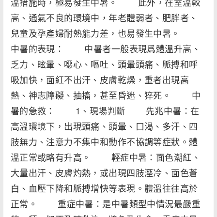
溫措施時，極易發生中暑。 此外，在室溫較
高、通氣不良的環境中，年老體弱者、肥胖者、
兒童及孕產婦耐熱能力差，也易發生中暑。
中暑的表現： 中暑者一般表現爲體溫升高、
乏力、眩暈、噁心、嘔吐、頭暈頭痛、脈搏和呼
吸加快，面紅不出汗、皮膚乾燥，重者出現高
熱、神志障礙、抽搐，甚至昏迷、猝死。 中
暑的急救： 1、現場判斷 先兆中暑：在
高溫環境下，出現頭痛、頭暈、口渴、多汗、四
肢無力、注意力不集中和動作不協調等症狀。體
溫正常或略有升高。 輕症中暑：面色潮紅、
大量出汗、皮膚灼熱，或出現四肢溼冷、面色蒼
白、血壓下降和脈搏增快等表現。體溫往往高於
正常。 重症中暑：是中暑類型中情況最嚴重