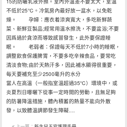
15的防曬乳液外擦。室內外溫差不要太大，室溫
不低於25℃。冷氣房內最好放一盆水，以免乾
燥。 孕婦：應衣着涼爽寬大，多吃新鮮蔬
菜、新鮮豆製品;經常用溫水擦洗，不要盆浴;不要
因爲過於貪涼而導致感冒發生，此外要保證睡
眠。 老弱者：保證每天不低於7小時的睡眠，
調整飲食保護脾胃，不要多吃辛辣食品，要常吃
清淡食物;由於天熱汗多，因此補水顯得很重要，
每天要補充至少2500毫升的水分
當人在高溫（一般指室溫超過35℃）環境中，或
炎夏烈日曝曬下從事一定時間的勞動，且無足夠
的防暑降溫措施，體內積蓄的熱量不能向外散
發，以致體溫調節發生障礙....
上一篇：
新生兒五官護理手冊