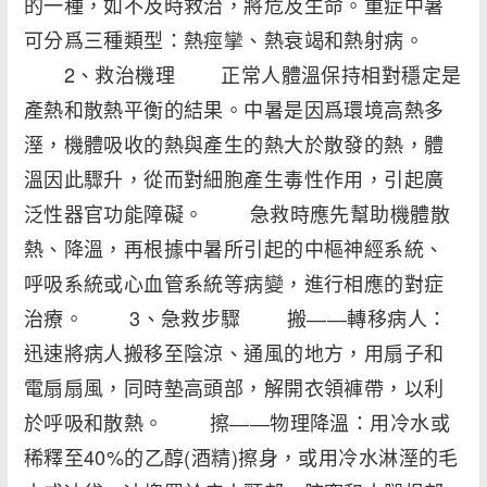
的一種，如不及時救治，將危及生命。重症中暑
可分爲三種類型：熱痙攣、熱衰竭和熱射病。
2、救治機理 正常人體溫保持相對穩定是
產熱和散熱平衡的結果。中暑是因爲環境高熱多
溼，機體吸收的熱與產生的熱大於散發的熱，體
溫因此驟升，從而對細胞產生毒性作用，引起廣
泛性器官功能障礙。 急救時應先幫助機體散
熱、降溫，再根據中暑所引起的中樞神經系統、
呼吸系統或心血管系統等病變，進行相應的對症
治療。 3、急救步驟 搬――轉移病人：
迅速將病人搬移至陰涼、通風的地方，用扇子和
電扇扇風，同時墊高頭部，解開衣領褲帶，以利
於呼吸和散熱。 擦――物理降溫：用冷水或
稀釋至40%的乙醇(酒精)擦身，或用冷水淋溼的毛