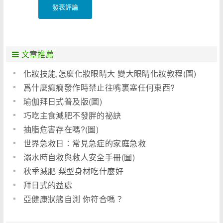
發表評論
文章推薦
化妝技能,怎麼化妝眼睛大 變大眼睛化妝教程(圖)
爲什麼癲癇發作時禁止往嘴裏塞任何東西?
瑜伽拜日式普及版(圖)
巧吃主食減肥不發胖的祕訣
抽脂危害存在嗎?(圖)
世界急救日：常見急症的家庭急救
溺水時自救與救人安全手冊(圖)
秋季減肥 梨型身材吃什麼好
拜日式的益處
亞健康狀態自測 你符合嗎？