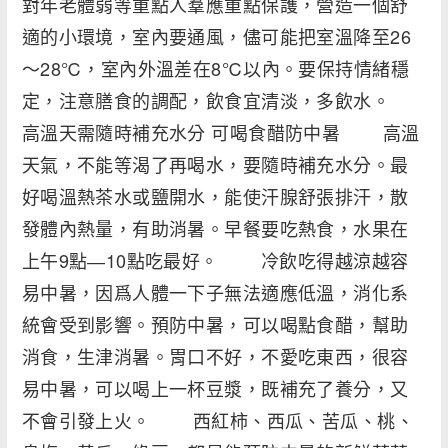
對年老體弱等重點人羣應重點保護，營造一個舒
適的小環境，室內要通風，儘可能把室溫降至26
～28℃，室內外溫差在8℃以內。要保持情緒穩
定，注意膳食的調配，飲食宜清淡，多飲水。
高溫天需隨時補充水分 可喝食醋防中暑 高溫
天氣，不能等渴了再喝水，要隨時補充水分。最
好喝溫熱茶水或鹽開水，能使汗腺舒張排汗，散
發體內熱量，有助消暑。早餐要吃熱食，水果在
上午9點―10點吃最好。 冷飲吃得越涼越容
易中暑，因爲人體一下子無法適應低溫，消化系
統會受到影響。預防中暑，可以喝點食醋，幫助
消食，生津消暑。胃口不好，不愛吃東西，很容
易中暑，可以喝上一杯豆漿，既補充了養分，又
不會引發上火。 西紅柿、西瓜、苦瓜、桃、