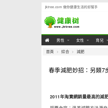
jktree.com 做你健康生活的好幫手
男性
女性
育兒
男性陽痿
女性乳房
男性早泄
準備懷
女性
男
首頁
綜合
減肥
男性不育
女性子宮
男性心理
女性
產後
男
春季減肥妙招：另類7
男性飲食
女性飲食
男性用品
幼兒
女性
男
2011年淘寶網銷量最高的減
扼要內容：溫差減肥方法源自