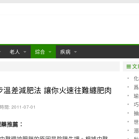
老人
綜合
疾病
孕
陰道
性包皮
老人保健
女性卵巢
懷孕
老人生活
兩性
分娩
糖尿病
老人飲食
減肥
癌症
美容
肝病
文
經期
性保養
老人心理
新生兒期
女性護理
老人疾病
整形
嬰兒期
胃病
老人健身
瑜伽
腎病
健身
泌尿科
化
睛化
爲
步溫差減肥法 讓你火速往難纏肥肉
期
生理
性疾病
老人用品
學前期
女性疾病
亞健康
老人護理
母嬰用品
肛腸科
急救自救
精神病
骨科
任何
瑜
耳鼻喉
腦病
心血管
巧
時間: 2011-07-01
抽
皮膚病
眼科
口腔科
世
肥藥推薦：
救
內科
溺
中醫理論肥胖的原因是陰陽失調。根據中醫