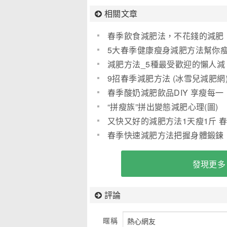
相關文章
春季飲食減肥法，不花錢的減肥
方法
5大春季健康瘦身減肥方法幫你
減肥方法_5種最受歡迎的懶人減
肥方法
9招春季減肥方法 (冰雪兒減肥網
春季酸奶減肥飲品DIY 享瘦每一
天
“拼瘦族”拼出變態減肥心理(圖)
又快又好的減肥方法1天瘦1斤 
季減肥九大計
春季快速減肥方法把握身體鍛鍊
的三環節
發現更多
評論
暱稱