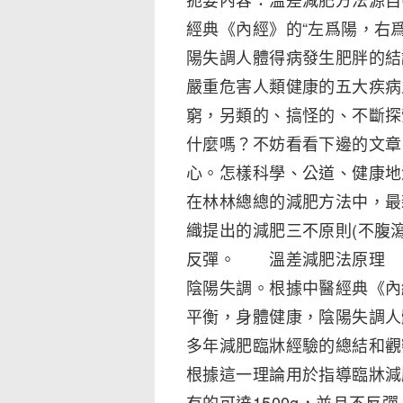
經典《內經》的“左爲陽，右
陽失調人體得病發生肥胖的
嚴重危害人類健康的五大疾病
窮，另類的、搞怪的、不斷探
什麼嗎？不妨看看下邊的文
心。怎樣科學、公道、健康
在林林總總的減肥方法中，最
織提出的減肥三不原則(不腹
反彈。 溫差減肥法原理 
陰陽失調。根據中醫經典《內
平衡，身體健康，陰陽失調
多年減肥臨牀經驗的總結和
根據這一理論用於指導臨牀減
有的可達1500g，並且不