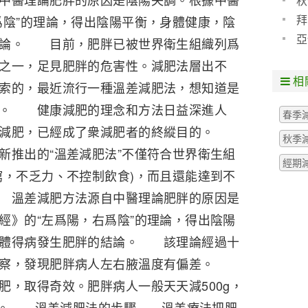
秋
拜
爲陰”的理論，得出陰陽平衡，身體健康，陰
亞
結論。 目前，肥胖已被世界衛生組織列爲
之一，足見肥胖的危害性。減肥法層出不
相
索的，最近流行一種溫差減肥法，想知道是
章。 健康減肥的理念和方法日益深進人
春季
地減肥，已經成了衆減肥者的終縱目的。
秋季
新推出的“溫差減肥法”不僅符合世界衛生組
經期
瀉，不乏力、不控制飲食)，而且還能達到不
溫差減肥方法源自中醫理論肥胖的原因是
經》的“左爲陽，右爲陰”的理論，得出陰陽
人體得病發生肥胖的結論。 該理論經過十
觀察，發現肥胖病人左右腋溫度有偏差。
肥，取得奇效。肥胖病人一般天天減500g，
反彈。 溫差減肥法的步驟 溫差療法把肥