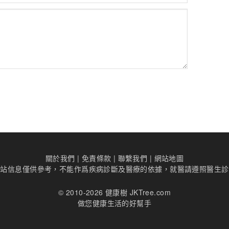
關於我們
|
免責條款
|
聯繫我們
|
網站地圖
本站信息僅供參考，不能作爲疾病診斷及醫療的依據，就醫請遵照醫生診
© 2010-2026 健康樹 JKTree.com
做您健康生活的好幫手