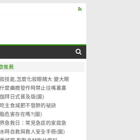
章推薦
妝技能,怎麼化妝眼睛大 變大眼
妝教程(圖)
什麼癲癇發作時禁止往嘴裏塞
東西?
伽拜日式普及版(圖)
吃主食減肥不發胖的祕訣
脂危害存在嗎?(圖)
界急救日：常見急症的家庭急
水時自救與救人安全手冊(圖)