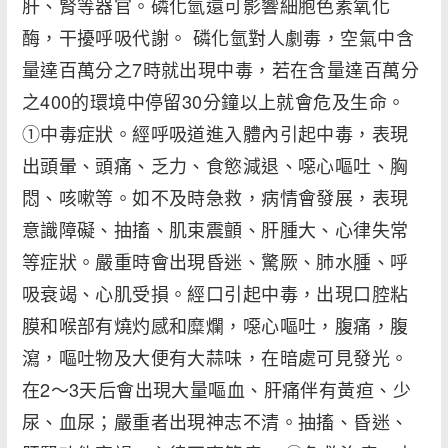
肝、腎等器官。磷化氫還可影響細胞色素氧化
酶，干擾呼吸代謝。 磷化氫對人劇毒，空氣中含
量達百萬分之7時就出現中毒，若在含量達百萬分
之400的環境中停留30分鐘以上就會危及生命。
①中毒症狀。經呼吸道進入體內引起中毒，表現
出頭暈、頭痛、乏力、食慾減退、噁心嘔吐、胸
悶、咳嗽等。如不及時急救，病情會發展，表現
意識障礙、抽搐、肌束震顫、肝腫大、心律失常
等症狀。嚴重時會出現昏迷、驚厥、肺水腫、呼
吸衰竭、心肌受損。經口引起中毒，出現口腔粘
膜和喉部有燒灼感和糜爛，噁心嘔吐，腹痛，腹
瀉，嘔吐物及大便有大蒜味，在暗處可見發光。
在2～3天后會出現大量嘔血、肝痛伴有黃疸、少
尿、血尿；嚴重者出現神志不清。抽搐、昏迷、