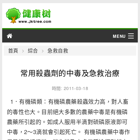
MENU
男性
首頁
綜合
急救自救
女性
常用殺蟲劑的中毒及急救治療
育兒
時間: 2011-03-18
老人
1．有機磷類：有機磷農藥殺蟲效力高，對人畜
的毒性也大。目前絕大多數的農藥中毒是有機磷
綜合
農藥所引起的。如成人服用半滴對硫磷原液即可
疾病
中毒，2～3滴就會引起死亡。 有機磷農藥中毒作