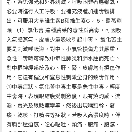
靜，避免強光和外界刺激。呼吸困難者應輸氧，
必要時進行人工呼吸，要補充液體加速毒物排
出，可服用大量維生素B和維生素C。 5．熏蒸劑
類 （1）氯化苦 這種農藥的毒性爲高毒，可因吸
入氣體蒸氣、皮膚少量吸收引起中毒。 氯化苦主
要是刺激呼吸道，對中、小氣管損傷尤其嚴重，
急性中毒時可導致中毒性肺炎和肺水腫而死亡。
對中樞神經系統及心、肝、腎、皮膚均有損傷作
用。它還有催淚和窒息性刺激全身的致毒作用。
①中毒症狀。氯化苦中毒主要是急性中毒。輕度
中毒時，表現眼結膜受刺激後，眼有燒灼感、流
淚、羞光及眼瞼痙攣等，然後出現喉頭幹、發
癢、乾咳、打噴嚏等症狀。若吸入高濃度時，伴
有胸部壓迫感、噁心嘔吐、頭痛、腹痛、腹瀉、