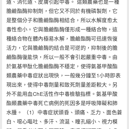
道、消化道、皮膚引起中毒。 這類農藥也是一種
膽鹼酯酶抑制劑，但它又不同於有機磷製劑，它
是整個分子和膽鹼酯酶相結合，所以水解度愈太
毒性愈小。它與膽鹼酯酶僅形成一種絡合物，這
種絡合物在體內極易水解，膽鹼酯酶可迅速恢復
活力，它與膽鹼酶的結合是可逆的，抑制後的膽
鹼酯酶復能快，所以一般不會引起嚴重中毒。由
於氨基甲酞化膽鹼酯酶不穩定，使得氨基甲酸酯
類農藥中毒症狀出現快，一般幾分鐘至1小時即表
現出來，使得中毒劑量和致死劑量差距較大。另
外不能用血ChE活性作中毒檢驗指標。氨基甲酸
酯類農藥中毒死亡病例的死因多是呼吸障礙和肺
水腫。 （1）中毒症狀頭昏、頭痛、乏力、面色蒼
白、噁心嘔吐、多汗、流涎、瞳孔縮小、視力模