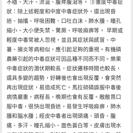
不穩、大汗、流涎、腹疼腹瀉等。 ③重度中毒症
狀：除上述輕度和中度中毒症狀外，還出現昏
迷、抽搐、呼吸困難、口吐白沫、肺水腫、瞳孔
縮小、大小便失禁、驚厥、呼吸麻痹等。 早期或
輕度中毒常被人忽視，並且其症狀與感冒、中
暑、腸炎等病相似，應引起足夠的重視。有機磷
農藥引起的中毒症狀可因品種不同而不同。樂果
中毒症狀的潛伏期較長，症狀遷移時間也較長，
還具多變的趨勢，好轉後也會出現反覆，會突然
再出現症狀，易造成死亡。馬拉硫磷誤服中毒後
病情嚴重，病程長，晚期也會有反覆。敵敵畏口
服中毒，很快出現昏迷，易發生呼吸麻痹，肺水
腫和腦水腫；經皮中毒者出現頭痛、頭昏、腹
痛、多汗、瞳孔縮小、面色蒼白等，皮膚出現水