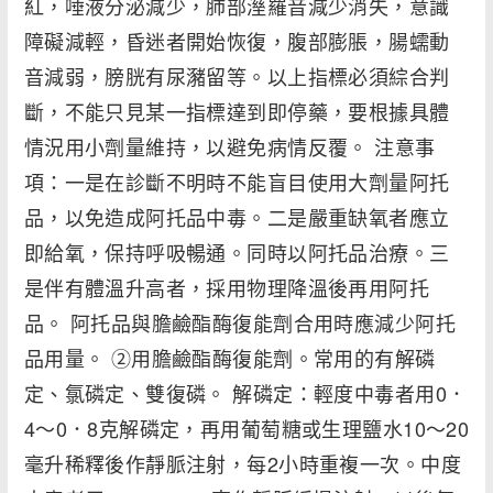
紅，唾液分泌減少，肺部溼羅音減少消失，意識
障礙減輕，昏迷者開始恢復，腹部膨脹，腸蠕動
音減弱，膀胱有尿瀦留等。以上指標必須綜合判
斷，不能只見某一指標達到即停藥，要根據具體
情況用小劑量維持，以避免病情反覆。 注意事
項：一是在診斷不明時不能盲目使用大劑量阿托
品，以免造成阿托品中毒。二是嚴重缺氧者應立
即給氧，保持呼吸暢通。同時以阿托品治療。三
是伴有體溫升高者，採用物理降溫後再用阿托
品。 阿托品與膽鹼酯酶復能劑合用時應減少阿托
品用量。 ②用膽鹼酯酶復能劑。常用的有解磷
定、氯磷定、雙復磷。 解磷定：輕度中毒者用0．
4～0．8克解磷定，再用葡萄糖或生理鹽水10～20
毫升稀釋後作靜脈注射，每2小時重複一次。中度