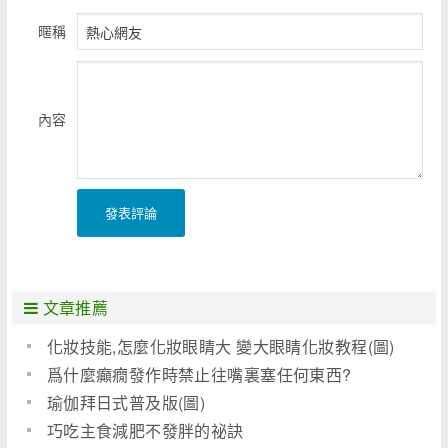
暱稱
內容
發表評論
文章推薦
化妝技能,怎麼化妝眼睛大 變大眼睛化妝教程(圖)
爲什麼癲癇發作時禁止往嘴裏塞任何東西?
瑜伽拜日式普及版(圖)
巧吃主食減肥不發胖的祕訣