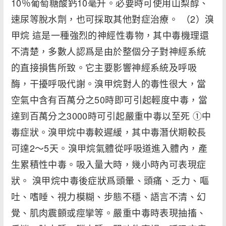
10％葡萄糖酸鈣10毫升。必要時可使用山梨醇、
速尿等脫水劑，也可採取其他對症治療。 （2）溴
甲烷 這是一種強烈的神經性毒物，其中毒機理還
不清楚，多數人認爲是由於整個分子對神經系統
的直接損售所致。它主要影響神經系統及呼吸
酶，干擾呼吸代謝。溴甲烷對人的毒性很大，當
空氣中含有百萬分之50時即可引起輕度中毒，當
達到百萬分之3000時可引起嚴重中毒以至死 ①中
毒症狀。溴甲烷中毒較遲緩，其中毒潛伏期較長
可達2～5天。溴甲烷氣體從呼吸道進入體內，產
生累積性中毒。吸入量大時，幾小時內可表現症
狀。 溴甲烷中毒後症狀爲頭暈、頭痛、乏力、嘔
吐、嗜睡、視力模糊、步態不穩、語言不清、幻
覺、肌肉震顫或痙攣等。嚴重中毒時表現抽搐、