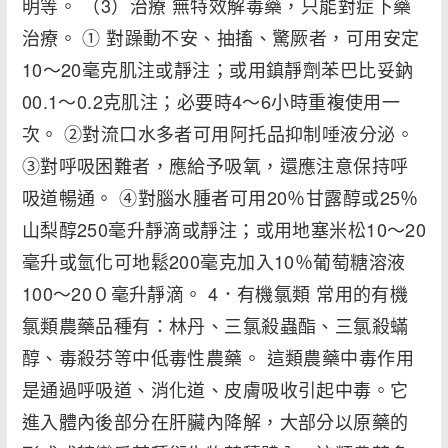
明等。 （3）治療 無特效解毒藥，只能對症下藥
治療。 ① 對躁動不安、抽搐、驚厥者，可用安定
10～20毫克肌注或靜注；或用鎮靜劑苯巴比妥鈉
00.1～0.2克肌注；必要時4～6小時重複使用一
次。 ②對流口水多者可用阿托品抑制唾液分泌。
③對呼吸困難者，應給予吸氧，還應注意保持呼
吸道暢通。 ④對腦水腫者可用20％甘露醇或25％
山梨醇250毫升靜滴或靜注；或用地塞米松10～20
毫升或氫化可地鬆200毫克加入10％葡萄糖溶液
100～20０毫升靜滴。 4．有機氯類 常用的有機
氯類農藥品種有：林丹、三氯殺蟲酯、三氯殺蟎
醇、毒殺芬等中低毒性農藥。 這類農藥中毒作用
是通過呼吸道、消化道、皮膚吸收引起中毒。它
進入體內後部分在肝臟內降解，大部分以原藥的