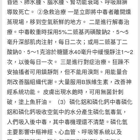
昏迷、肺水腫、腦水腫、腎功能衰竭、呼吸麻痹
導致死亡。 ②急救治療 一是立即將中毒者離開燻
蒸現場，移到空氣新鮮的地方。 二是進行解毒治
療。中毒較重時採用5%二巰基丙磺酸鈉2．5～5
毫升深部肌肉注射，每日二次；或用二巰基丁二
酸鈉0．5～1克溶於糖鹽水40毫升中緩慢靜注1～2
次，以後每日一次。 三是進行對症治療。狂躁不
安抽搐者可用鎮靜劑，但不能用溴劑。用能量合
劑改善腦組織代謝。大量服用B族維生素，改善神
經系統功能。 皮膚出現水皰時，可用無菌針刺
破，塗上魚肝油。 （3）磷化鋁和磷化鈣中毒磷化
鋁和磷化鈣吸收空氣中的水分產生磷化氫毒氣，
人們吸入後中毒，其中毒機理還不清楚。磷化氫
主要影響中樞神經、心血管、呼吸等系統以及