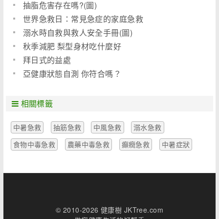
抽脂危害存在嗎?(圖)
世界急救日：常見急症的家庭急救
溺水時自救與救人安全手冊(圖)
秋季減肥 梨型身材吃什麼好
拜日式的益處
亞健康狀態自測 你符合嗎？
相關標籤
中暑急救
抽筋急救
中風急救
溺水急救
食物中毒急救
農藥中毒急救
癲癇急救
中暑症狀
© 2010-2026 健康樹 JKTree.com