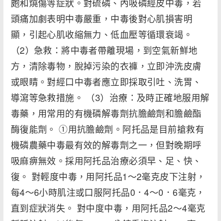
皰和燒傷等症狀。對硫磷、內吸磷經皮中毒，若
頭痛加劇表明中毒嚴重，中毒後對心肌損害明
顯，引起心肌收縮無力、低血壓等循環衰竭。
（2）急救：將中毒者帶離現場，到空氣新鮮地
方，清除毒物，脫掉污染的衣褲，立即沖洗皮膚
或眼睛。對經口中毒者應立即採取引吐、洗胃、
導瀉等急救措施。 （3）治療：及時正確地服用解
毒藥，用常用的有機磷解毒劑抗膽鹼劑和膽鹼酯
酶復能劑。 ①用抗膽鹼劑。阿托品是目前搶救有
機磷農藥中毒最有效的解毒劑之一，但對晚期呼
吸麻痹無效。採用阿托品治療必須早、足、快、
復。 對輕度中毒，用阿托品1～2毫克皮下注射，
每4～6小時肌注或口服阿托品0．4～0．6毫克，
直到症狀消失。 對中度中毒，用阿托品2～4毫克