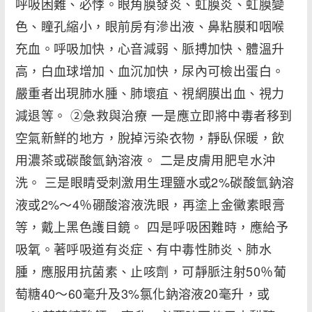
呼吸困難、必悸。眼角膜發炎、虹膜炎、虹膜變
色、瞳孔縮小，眼前房有滲出液、鼻粘膜和咽喉
充血。呼吸加快，心音減弱、脈搏加快、體溫升
高，白血球增加、血沉加快，尿內可檢出蛋白。
嚴重者出現肺水腫、肺壞疽、視網膜出血、視力
減退等。 ②急救與治療 一是應立即將中毒者移到
空氣新鮮的地方，脫掉污染衣物，靜臥保暖，飲
用濃茶或碳酸氫鈉溶液。 二是皮膚用肥皂水沖
洗。 三是眼睛受刺激用生理鹽水或2%碳酸氫鈉溶
液或2%～4％硼酸溶液洗眼，再塗上金黴素眼膏
等，戴上黑色護目鏡。 四是呼吸困難時，應給予
吸氧。著呼吸道有炎症、有中毒性肺炎、肺水
腫，應服用抗菌素、止咳劑，可靜脈注射50％葡
萄糖40～60毫升及3%氯化鈉溶液20毫升，或