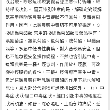
液治療。呼吸道出現病變者應注意保持暢通，維
持呼吸功能。 需要特別注意的是，解磷定對緩解
氨基甲酸酯類農藥中毒症狀不但無益，反而有副
作用。因而，此類農藥中毒切不可用解磷定。 3．
擬除蟲菊酯類 常用的擬除蟲菊酯類農藥品種有：
溴氰菊酯、氯氰菊酯、氯菊酯、胺菊酯、甲醚菊
酯等，多屬中低毒性農藥，對人畜較爲安全，但
也不能忽視安全操作規程，不然也會引起中毒。
這類農藥是一種神經毒劑，作用於神經膜，可改
變神經膜通的透性，干擾神經傳導而產生中毒。
但是這類農藥在哺乳類肝臟酶的作用下能水解和
氧化，且大部分代謝物可迅速排出體外。 （1）中
毒症狀 ①經口中毒症狀。經口引起中毒的輕度症
狀爲頭痛、頭昏、噁心嘔吐、上腹部灼痛感、乏