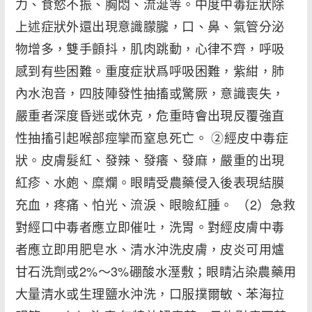
力、食慾不振、胸悶、流涎等。中度中毒症狀除
上述症狀外還出現意識朦朧，口、鼻、氣管分泌
物增多，雙手顫抖，肌肉跳動，心律不齊，呼吸
感到有些困難。重度症狀爲呼吸困難，紫紺，肺
內水泡音，四肢陣發性抽搐或驚厥，意識喪失，
嚴重者深度昏迷或休克，危重時會出現反覆強直
性抽搐引起喉部痙攣而窒息死亡。 ②經皮中毒症
狀。皮膚髮紅、發辣、發癢、發麻，嚴重的出現
紅疹、水皰、糜爛。眼睛受農藥侵入後表現結膜
充血，疼痛、怕光、流淚、眼瞼紅腫。 （2）急救
對經口中毒者應立即催吐，洗胃。對經皮膚中毒
者應立即用肥皂水、清水沖洗皮膚，皮炎可用爐
甘石洗劑或2%～3%硼酸水溼敷；眼睛沾染農藥用
大量清水或生理鹽水沖洗，口服撲爾敏、苯海拉