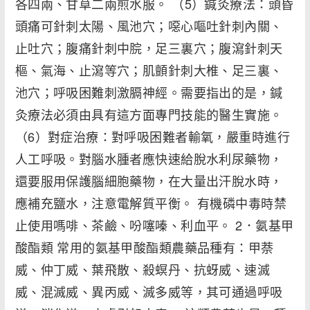
各四兩、甘草二兩煎水服。 （5）鍼灸療法：頭昏
頭痛可針刺太陽、風池穴；噁心嘔吐針刺內關、
止吐穴；腹痛針刺中脘，足三裏穴；腹瀉針刺天
樞、氣海、止瀉等穴；肌顫針刺大椎、足三裏、
池穴；呼吸困難刺激膈神經。需要指出的是，鍼
灸療法必須由具有這方面專門技能的醫生實施。
（6）對症治療：對呼吸困難者輸氧，嚴重時進行
人工呼吸。對腦水腫者應快速給脫水利尿藥物，
還要服用保護腦細胞藥物，在大量出汗脫水時，
應補充鹽水，注意電解質平衡。 有機磷中毒時禁
止使用嗎啡、茶鹼、吩噻嗪、利血平。 2．氨基甲
酸酯類 常用的氨基甲酸酯類農藥品種有：甲萘
威、仲丁威、葉飛散、殺螟丹、抗蚜威、速滅
威、混滅威、異丙威、滅多威等，其可通過呼吸