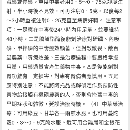
減藥或停藥。重度中毒者用0．5～0．75克靜脈注
射，半小時後不見效，可再注射0．5克。以後每2
～3小時重複注射0．25克直至病情好轉。 注意事
項：一是應在中毒後24小時內用足量，並要維持
48小時。二是膽鹼酯酶復能劑治療對硫磷、內吸
磷、甲拌磷的中毒療效顯著，但對敵敵畏、敵百
蟲農藥中毒療效差。三是治療過程中要嚴格掌握
用量，用藥過量會產生藥物中毒。四是復能劑對
腎功能有一定損害，對患有腎病者應慎用。五是
應特別注意，不能將阿托品或解磷定作爲預防性
藥物給接觸有機磷農藥的人，否則會掩蓋中毒的
早期症狀和體徵，延誤治療時機。 （4）中草藥治
療：可用綠豆、甘草各一兩煎水服。也可用蔓陀
蘿0．3～0．9克煎水服。還可用金雞尾和金銀花