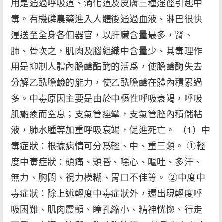
用是通過呼吸道、消化道及皮膚三種途徑引起中
毒。有機磷農藥進入人體後通過血液、淋巴很快
運送至全身各個器官，以肝臟含量最多，腎、
肺、骨次之，肌肉及腦組織中含量少、其毒理作
用是抑制人體內膽鹼酯酶的活爲，使膽鹼酶失去
分解乙酰膽鹼的能力，使乙酰膽鹼在體內積累過
多。中毒原因主要是由於中樞性呼吸衰竭，呼吸
肌癱瘓而窒息；支氣管痙攣，支氣管腔內積儲粘
液，肺水腫等加重呼吸衰竭，促進死亡。 （1）中
毒症狀：根據病情可分爲輕、中、重三類。 ①輕
度中毒症狀：頭痛、頭昏、噁心、嘔吐、多汗、
無力、胸悶、視力模糊、胃口不佳等。 ②中度中
毒症狀：除上述輕度中毒症狀外，還出現輕度呼
吸困難、肌肉震顫、瞳孔縮小、精神恍惚、行走