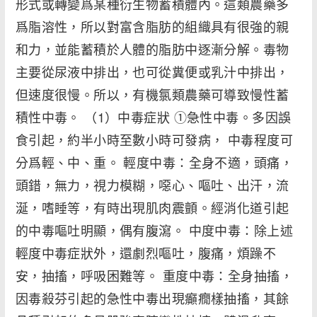
形式或轉變爲某種衍生物蓄積體內。這類農藥多
爲脂溶性，所以對富含脂肪的組織具有很強的親
和力，並能蓄積於人體的脂肪中逐漸分解。毒物
主要從尿液中排出，也可從糞便或乳汁中排出，
但速度很慢。所以，有機氯類農藥可導致慢性蓄
積性中毒。 （1）中毒症狀 ①急性中毒。多因誤
食引起，約半小時至數小時可發病， 中毒程度可
分爲輕、中、重。 輕度中毒：全身不適，頭痛，
頭錯，無力，視力模糊，噁心、嘔吐、出汗，流
涎，嗜睡等，有時出現肌肉震顫。經消化道引起
的中毒嘔吐明顯，偶有腹瀉。 中度中毒：除上述
輕度中毒症狀外，還劇烈嘔吐，腹痛，煩躁不
安，抽搐，呼吸困難等。 重度中毒：全身抽搐，
因毒殺芬引起的急性中毒出現癲癇樣抽搐，其餘