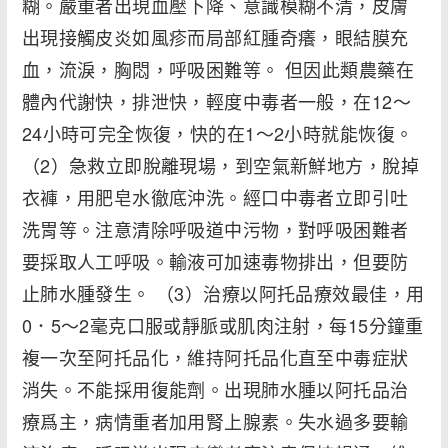
糊。嚴重者出現血壓下降、意識模糊不清，皮膚
出現接觸皮炎如風疹而局部紅腫奇癢，眼結膜充
血，流淚，胸悶，呼吸困難等。 但因此類農藥在
體內代謝快，排泄快，輕度中毒者一般，在12～
24小時可完全恢復，快的在1～2小時就能恢復。
（2）急救立即脫離現場，到空氣新鮮地方，脫掉
衣褲，用肥皂水徹底沖洗。經口中毒者立即引吐
洗胃等。注意清除呼吸道中污物，對呼吸困難者
要採取人工呼吸。輸液可加速毒物排出，但要防
止肺水腫發生。 （3）治療以阿托品療效最佳，用
0．5～2毫克口服或靜脈或肌肉注射，每15分鐘重
複一次至阿托品化，維持阿托品化直至中毒症狀
消失。不能採用復能劑。出現肺水腫以阿托品治
療爲主，病情重者加用腎上腺素。失水過多要輸