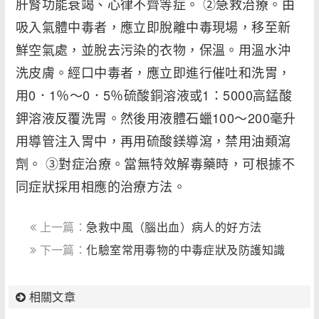
肝腎功能衰竭、心律不齊等症。 ②急救治療。由
吸入氣體中毒者，應立即脫離中毒現場，移至新
鮮空氣處，並脫去污染的衣物，保溫。用溫水沖
洗皮膚。經口中毒者，應立即進行催吐和洗胃，
用0．1％～0．5％硫酸銅溶液或1：5000高錳酸
鉀溶液反覆洗胃。然後用液體石蠟100～200毫升
用導管注入胃中，再用硫酸鎂導瀉，禁用油類瀉
劑。 ③對症治療。當無特效解毒藥時，可根據不
同症狀採用相應的治療方法。
上一篇：
急救中風（腦出血）病人的好方法
下一篇：
化驗室常用毒物的中毒症狀及防護知識
相關文章