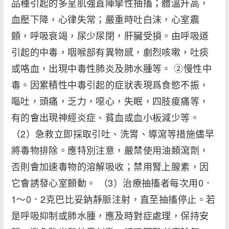
品種引起的多呈肌強直陣攣性抽搐；體溫升高，
血壓下降，心律失常；嚴重時吐白沫，心室震
顫，呼吸衰竭，尿少尿閉，肝臟受損。由呼吸道
引起的中毒，咽喉部有異物感，劇烈咳嗽，吐痰
或咯血，出現中毒性肺炎及肺水腫等。 ②慢性中
毒。因累積性中毒引起的症狀表現爲食慾不振，
嘔吐，頭痛，乏力，噁心，失眠，四肢痠痛等，
有的會出現神經炎症、貧血或血小板減少等。
（2）急救立即採取引吐、洗胃、導瀉等措施儘早
將毒物排除。應特別注意，嚴禁使用油類瀉劑，
否則會加速毒物的溶解吸收；禁用腎上腺素，因
它會誘發心室顫動。 （3）治療抽搐者每次用0．
1～0．2克巴比妥鈉靜脈注射，直至抽搐停止。若
是呼吸抑制或肺水腫，應及時對症處理，保持安