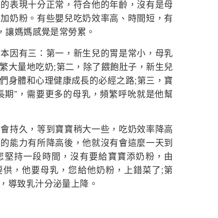
表現十分正常，符合他的年齡，沒有是母
要加奶粉。有些嬰兒吃奶效率高、時間短，有
”，讓媽媽感覺是常勞累。
因有三：第一，新生兒的胃是常小，母乳
繁大量地吃奶;第二，除了餵飽肚子，新生兒
們身體和心理健康成長的必經之路;第三，寶
長期”，需要更多的母乳，頻繁呼吮就是他幫
持久，等到寶寶稍大一些，吃奶效率降高
兒的能力有所降高後，他就沒有會這麼一天到
您堅持一段時間，沒有要給寶寶添奶粉，由
要供，他要母乳，您給他奶粉，上錯菜了;第
，導致乳汁分泌量上降。