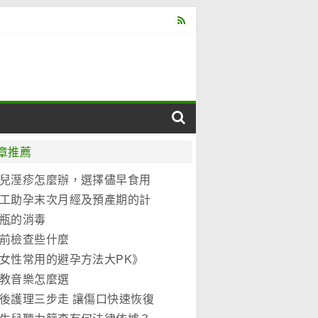
章推薦
兒溼疹怎麼辦，選擇儘早食用
元優博
工助孕末次月經及預產期的計
法
瓶的消毒
前檢查些什麼
女性常用的避孕方法大PK》
教音樂怎麼選
後護理三步走 讓傷口快速恢復