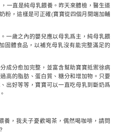
月，一直是純母乳餵養。昨天來體檢，醫生道
奶粉，這樣是可正確(寶寶從四個月開端加輔
一歲之內的嬰兒應以母乳爲主，純母乳餵
增加固體食品，以補充母乳沒有能完整滿足的
成分愈加完整，並富含幫助寶寶抵禦徐病
粉過高的脂肪、蛋白質、糖分和增加物。只要
院、出好等等，寶寶可以一直吃母乳到斷奶爲
。
餵養，我夫子憂歡喝茶，偶然喝咖啡，請問
?