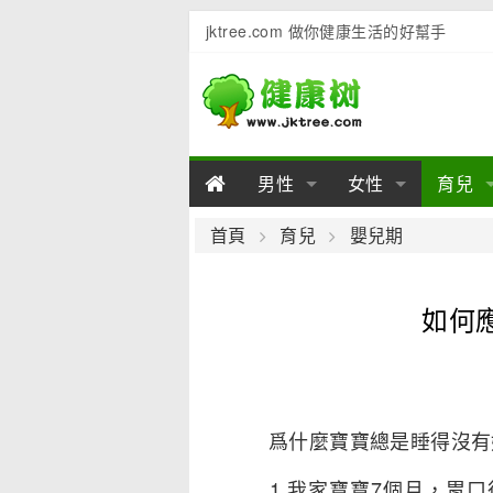
jktree.com 做你健康生活的好幫手
男性
女性
育兒
男性陽痿
女性乳房
男性早泄
準備懷
女性
男
首頁
育兒
嬰兒期
男性不育
女性子宮
男性心理
女性
產後
男
如何
男性飲食
女性飲食
男性用品
幼兒
女性
男
爲什麼寶寶總是睡得沒有
1.我家寶寶7個月，胃口