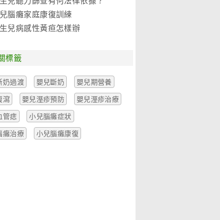
生兒聽力篩查有何法律依據？
兒腦癱家庭康復訓練
生兒病感性黃疸怎樣辦
關標籤
斷奶過渡
嬰兒斷奶
嬰兒期營養
腹瀉
嬰兒溼疹預防
嬰兒溼疹治療
血管痣
小兒腦癱症狀
腦癱治療
小兒腦癱康復