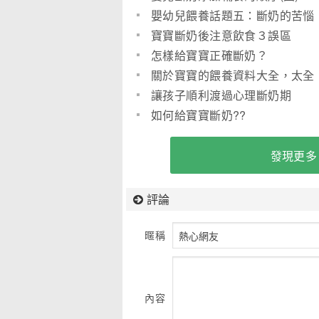
嬰幼兒餵養話題五：斷奶的苦惱
寶寶斷奶後注意飲食３誤區
怎樣給寶寶正確斷奶？
關於寶寶的餵養資料大全，太全
面了，值得收藏！(圖)
讓孩子順利渡過心理斷奶期
如何給寶寶斷奶??
發現更多
評論
暱稱
內容