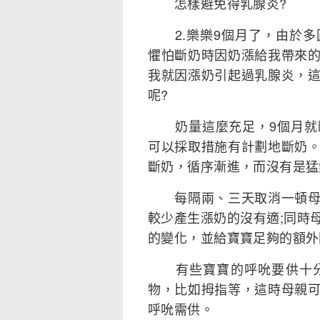
怎樣避免得乳腺炎?
2.樂樂9個月了，由於多
懼怕斷奶時因奶漲給我帶來
我就因漲奶引起過乳腺炎，
呢?
奶量這麼充足，9個月就斷
可以採取措施有計劃地斷奶
斷奶，循序漸進，而沒有是猛
每隔兩、三天取消一頓母乳
較少產生漲奶的沒有適;同時
的變化，並給寶寶足夠的額外
有些寶寶的呼吮要供十分
物，比如拇指等，這時母親
呼吮需供。