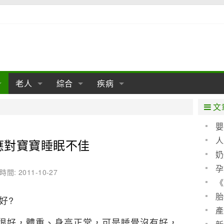
老人
綜合
疾病
孕
陰道
性包皮
老人保健
女性卵巢
懷孕
老人生活
兩性
分娩
糖尿病
老人飲食
減肥
癌症
美容
肝病
文
經期
性保養
老人心理
新生兒期
女性護理
老人疾病
整形
嬰兒期
胃病
老人健身
瑜伽
腎病
健身
泌尿科
嬰
聖 
人
應對寶寶睡眠不佳
期
生理
性疾病
老人用品
學前期
女性疾病
亞健康
老人護理
母嬰用品
肛腸科
急救自救
精神病
骨科
算方
奶
耳鼻喉
腦病
心血管
孕
時間: 2011-10-27
《
皮膚病
眼科
口腔科
(圖)
胎
好?
內科
產
很好，體重、身高正常，可是睡覺沒有好，