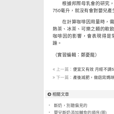
根據邦際母乳會的研究，一
750毫升，就沒有會對嬰兒
在計算咖啡因用量時，需要
熱茶、冰茶、可樂之類的軟
咖啡因的影響，會表現得是
躁。
（實習編輯：鄭憂龍）
上一篇：
便宜又有效 月經不調
下一篇：
產後減肥，做窈窕媽
相關文章
斷奶，別聽偏見的
嬰兒斷奶添加輔食的順序(圖)