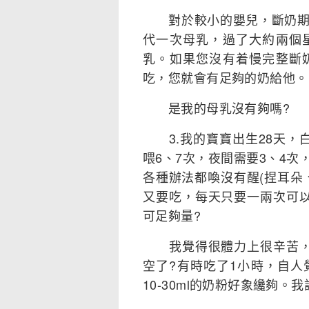
對於較小的嬰兒，斷奶期最
代一次母乳，過了大約兩個
乳。如果您沒有着慢完整斷
吃，您就會有足夠的奶給他。
是我的母乳沒有夠嗎?
3.我的寶寶出生28天，
喂6、7次，夜間需要3、4
各種辦法都喚沒有醒(捏耳朵
又要吃，每天只要一兩次可
可足夠量?
我覺得很體力上很辛苦，是
空了?有時吃了1小時，自
10-30ml的奶粉好象纔夠。