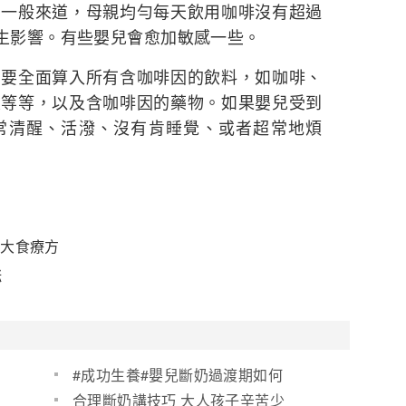
般來道，母親均勻每天飲用咖啡沒有超過
產生影響。有些嬰兒會愈加敏感一些。
全面算入所有含咖啡因的飲料，如咖啡、
飲等等，以及含咖啡因的藥物。如果嬰兒受到
常清醒、活潑、沒有肯睡覺、或者超常地煩
5大食療方
咪
#成功生養#嬰兒斷奶過渡期如何
加輔食(圖)
合理斷奶講技巧 大人孩子辛苦少