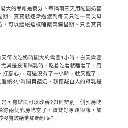
大的考慮是養分。每隔兩三天用配圓奶替
星期，寶寶就逐漸過渡到每天只吃一兩次母
奶，可以繼絕這樣哺餵兩個星期。只要寶寶
白天每次吃奶時間大約需要1小時，白天需要
次，尤其是夜間哺乳時，吃着吃着就睡着了，用
、打腳心)，可過沒有了一小時，就又醒了，
以繼絕3小時間再餵奶，我懷疑自人的母乳是
可有辦法可以改善?如何辨別一側乳房吃
人覺得兩側乳房吃空了，寶寶好象還很餓，加
我該沒有該給他加奶粉呢?