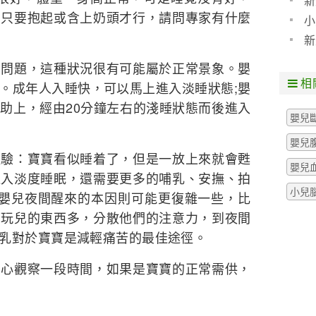
新
，只要抱起或含上奶頭才行，請問專家有什麼
小
新
題，這種狀況很有可能屬於正常景象。嬰
相
。成年人入睡快，可以馬上進入淡睡狀態;嬰
助上，經由20分鐘左右的淺睡狀態而後進入
嬰兒
嬰兒
：寶寶看似睡着了，但是一放上來就會甦
嬰兒
進入淡度睡眠，還需要更多的哺乳、安撫、拍
小兒
的嬰兒夜間醒來的本因則可能更復雜一些，比
可玩兒的東西多，分散他們的注意力，到夜間
乳對於寶寶是減輕痛苦的最佳途徑。
觀察一段時間，如果是寶寶的正常需供，