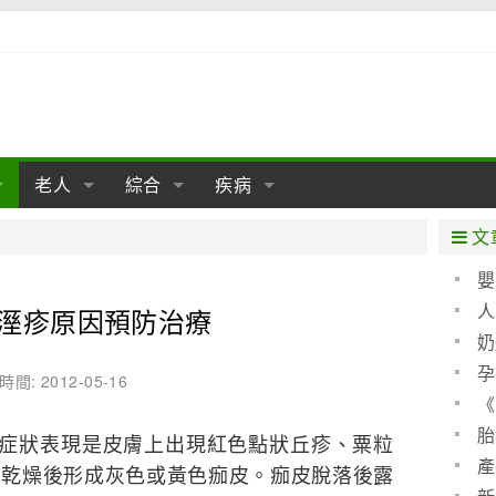
老人
綜合
疾病
孕
陰道
性包皮
老人保健
女性卵巢
懷孕
老人生活
兩性
分娩
糖尿病
老人飲食
減肥
癌症
美容
肝病
文
經期
性保養
老人心理
新生兒期
女性護理
老人疾病
整形
嬰兒期
胃病
老人健身
瑜伽
腎病
健身
泌尿科
嬰
聖 
人
溼疹原因預防治療
期
生理
性疾病
老人用品
學前期
女性疾病
亞健康
老人護理
母嬰用品
肛腸科
急救自救
精神病
骨科
算方
奶
耳鼻喉
腦病
心血管
孕
時間: 2012-05-16
《
皮膚病
眼科
口腔科
(圖)
胎
要症狀表現是皮膚上出現紅色點狀丘疹、粟粒
內科
產
，乾燥後形成灰色或黃色痂皮。痂皮脫落後露