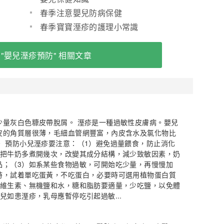
春季注意嬰兒防病保健
春季寶寶溼疹的護理小常識
 "嬰兒溼疹預防" 相關文章
少量灰白色糠皮帶脫屑。 溼疹是一種過敏性皮膚病。嬰兒
皮的角質層很薄，毛細血管網豐富，內皮含水及氯化物比
。 預防小兒溼疹要注意：（1）避免過量餵食，防止消化
可把牛奶多煮開幾次，改變其成分結構，減少致敏因素，奶
品；（3）如系某些食物過敏，可開始吃少量，再慢慢加
時，試着單吃蛋黃，不吃蛋白，必要時可選用植物蛋白質
的維生素、無機鹽和水，糖和脂肪要適量，少吃鹽，以免體
兒如患溼疹，乳母應暫停吃引起過敏...