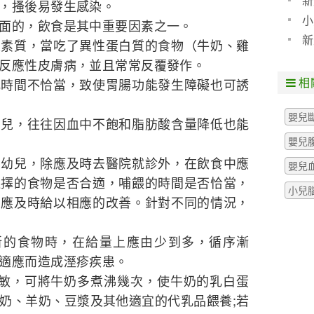
新
，搔後易發生感染。
小
面的，飲食是其中重要因素之一。
新
性素質，當吃了異性蛋白質的食物（牛奶、雞
反應性皮膚病，並且常常反覆發作。
相
乳時間不恰當，致使胃腸功能發生障礙也可誘
嬰兒
嬰兒，往往因血中不飽和脂肪酸含量降低也能
嬰兒
嬰幼兒，除應及時去醫院就診外，在飲食中應
嬰兒
選擇的食物是否合適，哺餵的時間是否恰當，
小兒
，應及時給以相應的改善。針對不同的情況，
新的食物時，在給量上應由少到多，循序漸
適應而造成溼疹疾患。
過敏，可將牛奶多煮沸幾次，使牛奶的乳白蛋
奶、羊奶、豆漿及其他適宜的代乳品餵養;若