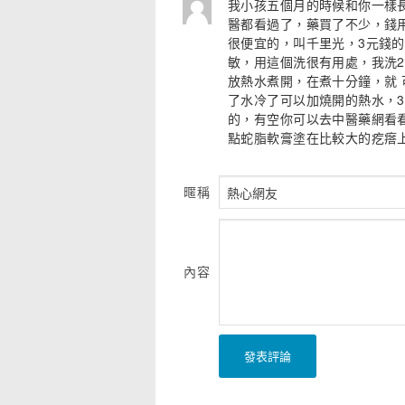
我小孩五個月的時候和你一樣
醫都看過了，藥買了不少，錢
很便宜的，叫千里光，3元錢
敏，用這個洗很有用處，我洗2
放熱水煮開，在煮十分鐘，就
了水冷了可以加燒開的熱水，
的，有空你可以去中醫藥網看
點蛇脂軟膏塗在比較大的疙瘩
暱稱
內容
發表評論