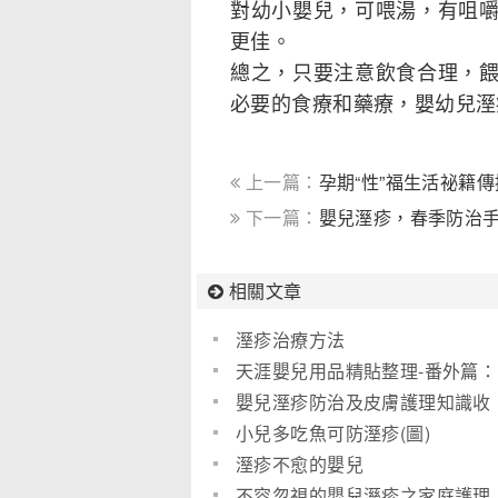
對幼小嬰兒，可喂湯，有咀
更佳。
總之，只要注意飲食合理，
必要的食療和藥療，嬰幼兒溼
上一篇：
孕期“性”福生活祕籍傳
下一篇：
嬰兒溼疹，春季防治
相關文章
溼疹治療方法
天涯嬰兒用品精貼整理-番外篇：
嬰兒尿布疹篇
嬰兒溼疹防治及皮膚護理知識收
集
小兒多吃魚可防溼疹(圖)
溼疹不愈的嬰兒
不容忽視的嬰兒溼疹之家庭護理