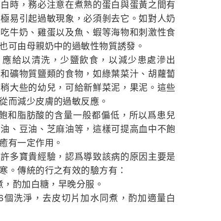
蛋白時，務必注意在煮熟的蛋白與蛋黃之間有
，極易引起過敏現象，必須剝去它。如對人奶
不吃牛奶、雞蛋以及魚、蝦等海物和刺激性食
也可由母親奶中的過敏性物質誘發。
，應給以清洗，少鹽飲食，以減少患處滲出
素和礦物質鹽類的食物，如綠葉菜汁、胡蘿蔔
。稍大些的幼兒，可給新鮮菜泥，果泥。這些
從而減少皮膚的過敏反應。
不飽和脂肪酸的含量一般都偏低，所以爲患兒
物油、豆油、芝麻油等，這樣可提高血中不飽
癒有一定作用。
累許多寶貴經驗，認爲導致該病的原因主要是
寒。傳統的行之有效的驗方有：
同煮，酌加白糖，早晚分服。
5-6個洗淨，去皮切片加水同煮，酌加適量白