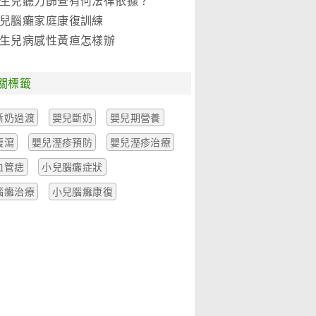
生兒聽力篩查有何法律依據？
兒腦癱家庭康復訓練
生兒病感性黃疸怎樣辦
關標籤
斷奶過渡
嬰兒斷奶
嬰兒期營養
腹瀉
嬰兒溼疹預防
嬰兒溼疹治療
血管痣
小兒腦癱症狀
腦癱治療
小兒腦癱康復