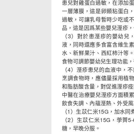
患兒對雞蛋白過敏，在添加
一層薄膜，這是卵類粘蛋白
過敏，可讓乳母暫時少吃或
品，這是因爲某些嬰兒溼疹，
（3）對於患溼疹的嬰幼兒
液，同時還應多食富含維生
水、新鮮果汁、西紅柿汁等
食物可調節嬰幼兒生理功能，
（4）溼疹患兒的血液中，
烹調食物時，應儘量採用植
和脂肪酸含量，對促進溼疹痊
中醫在治療嬰兒溼疹方面積
飲食失調、內蘊溼熱、外受風
（1）生苡仁米15G，加水
（2）生苡仁米15G，荸薺
糖，早晚分服。