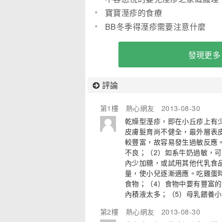
寶寶溼疹的食療
BB冬季得溼疹需要注意什麼
發現更多
評論
第1樓
熱心網友
2013-08-30
乾燥型溼疹，即在小丘疹上有
皮膚髮育尚不健全，最外層表
較豐富，故容易發生過敏反應
不良；（2）如系牛奶過敏，
內少加糖，或試用其他代乳食
量，使小兒逐漸適應。吃雞蛋
食物；（4）食物中要有豐富
內積液太多；（5）母乳餵養小
第2樓
熱心網友
2013-08-30