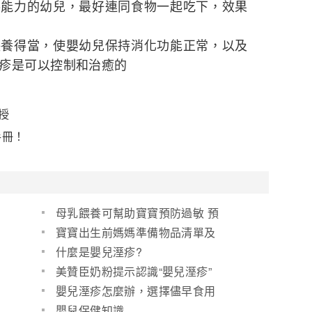
嚼能力的幼兒，最好連同食物一起吃下，效果
餵養得當，使嬰幼兒保持消化功能正常，以及
疹是可以控制和治癒的
授
手冊！
母乳餵養可幫助寶寶預防過敏 預
防小兒白血病
寶寶出生前媽媽準備物品清單及
新媽媽需知
什麼是嬰兒溼疹?
美贊臣奶粉提示認識“嬰兒溼疹”
嬰兒溼疹怎麼辦，選擇儘早食用
聖 元優博
嬰兒保健知識