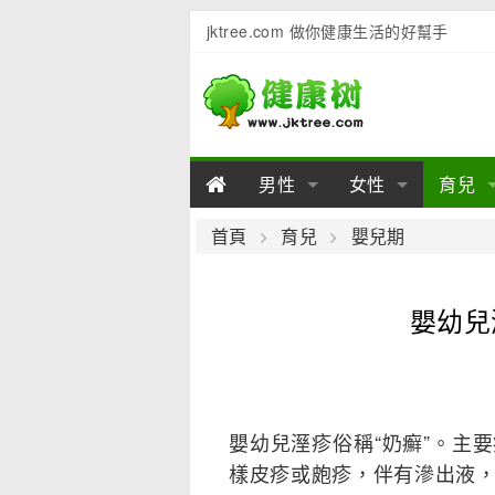
jktree.com 做你健康生活的好幫手
男性
女性
育兒
男性陽痿
女性乳房
男性早泄
準備懷
女性
男
首頁
育兒
嬰兒期
男性不育
女性子宮
男性心理
女性
產後
男
嬰幼兒
男性飲食
女性飲食
男性用品
幼兒
女性
男
嬰幼兒溼疹俗稱“奶癬”。主
樣皮疹或皰疹，伴有滲出液