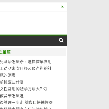
章推薦
兒溼疹怎麼辦，選擇儘早食用
元優博
工助孕末次月經及預產期的計
法
瓶的消毒
前檢查些什麼
女性常用的避孕方法大PK》
教音樂怎麼選
後護理三步走 讓傷口快速恢復