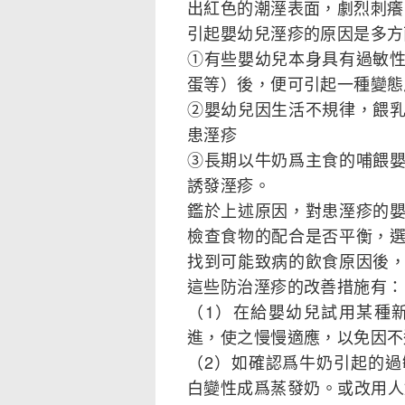
出紅色的潮溼表面，劇烈刺癢
引起嬰幼兒溼疹的原因是多方
①有些嬰幼兒本身具有過敏
蛋等）後，便可引起一種變態
②嬰幼兒因生活不規律，餵
患溼疹
③長期以牛奶爲主食的哺餵
誘發溼疹。
鑑於上述原因，對患溼疹的
檢查食物的配合是否平衡，
找到可能致病的飲食原因後
這些防治溼疹的改善措施有：
（1）在給嬰幼兒試用某種
進，使之慢慢適應，以免因不
（2）如確認爲牛奶引起的
白變性成爲蒸發奶。或改用人