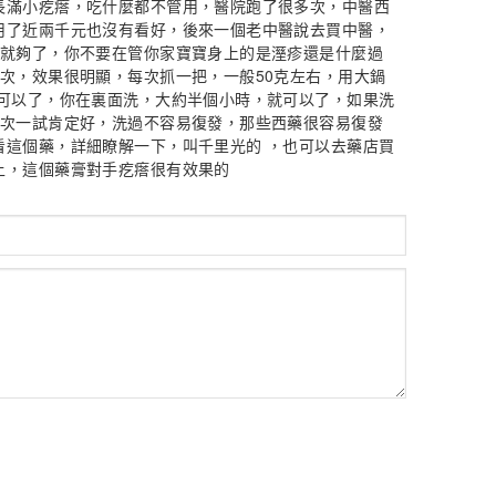
長滿小疙瘩，吃什麼都不管用，醫院跑了很多次，中醫西
用了近兩千元也沒有看好，後來一個老中醫說去買中醫，
的就夠了，你不要在管你家寶寶身上的是溼疹還是什麼過
次，效果很明顯，每次抓一把，一般50克左右，用大鍋
 可以了，你在裏面洗，大約半個小時，就可以了，如果洗
3次一試肯定好，洗過不容易復發，那些西藥很容易復發
看這個藥，詳細瞭解一下，叫千里光的 ，也可以去藥店買
上，這個藥膏對手疙瘩很有效果的