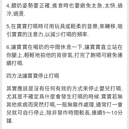
4,餵奶姿勢要正確,進食時也要避免太急,太快,過
冷,過燙.
5,在寶寶打嗝時可用玩具或輕柔的音樂,來轉移,吸
引寶寶的注意力,以減少打嗝的頻率.
6,讓寶寶在喝奶的中間休息一下,讓寶寶直立站在
你腿上,輕輕地拍他的背排氣,打完了飽嗝可避免連
續打嗝.
四方法讓寶寶停止打嗝
其實應該是沒有任何有效的方式來停止嬰兒打嗝,
尤其是不確定爲什麼會發生打嗝的時候.寶寶若無
其他疾病而突然打嗝,一般無需作處理,通常打一會
兒就可自行停止,除非發作時間較長,連續5～10分
鐘.