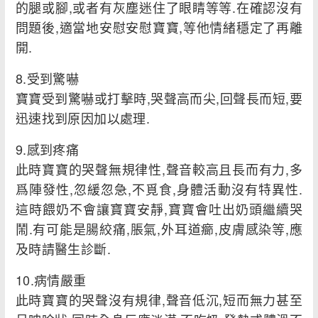
的腿或腳,或者有灰塵迷住了眼睛等等.在確認沒有
問題後,適當地安慰安慰寶寶,等他情緒穩定了再離
開.
8.受到驚嚇
寶寶受到驚嚇或打擊時,哭聲高而尖,回聲長而短,要
迅速找到原因加以處理.
9.感到疼痛
此時寶寶的哭聲無規律性,聲音較高且長而有力,多
爲陣發性,忽緩忽急,不覓食,身體活動沒有特異性.
這時餵奶不會讓寶寶安靜,寶寶會吐出奶頭繼續哭
鬧.有可能是腸絞痛,脹氣,外耳道癤,皮膚感染等,應
及時請醫生診斷.
10.病情嚴重
此時寶寶的哭聲沒有規律,聲音低沉,短而無力甚至