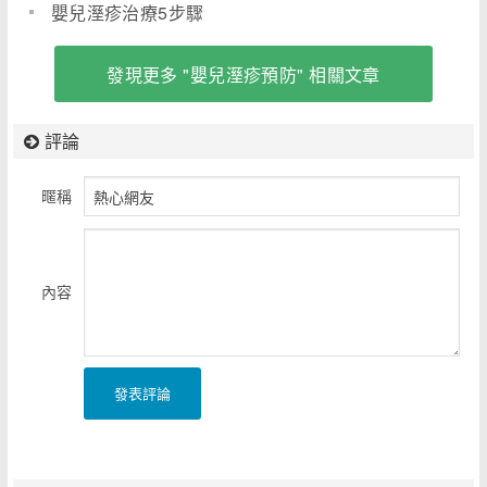
嬰兒溼疹治療5步驟
發現更多 "嬰兒溼疹預防" 相關文章
評論
暱稱
內容
發表評論