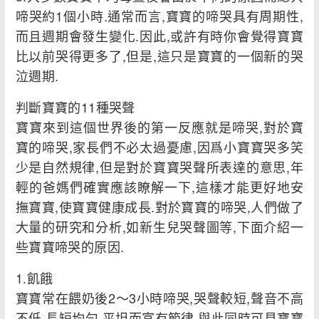
啼哭約1個小時.通常而言,寶寶的啼哭具有周期性,
而且週期會發生變化.因此,或許有時你會覺得寶寶
比以前哭得更多了,但是,這只是寶寶的一個新的哭
泣週期.
判斷寶寶的11種哭聲
寶寶來到這個世界後的第一反應就是啼哭,對於寶
寶的啼哭,家長們不必太過憂慮,因爲小寶寶哭多笑
少是自然規律,但是對於寶寶哭聲所表達的意思,年
輕的爸媽們確實應該瞭解一下,這樣才能更好地安
撫寶寶,使寶寶健康成長.對於寶寶的啼哭,人們做了
大量的研究和分析,如新生兒哭聲圖等,下面介紹一
些寶寶啼哭的原因.
1.飢餓
寶寶常在餵奶後2～3小時啼哭,哭聲較短,聲音不高
不低,長短均勻,平坦而富有節律.與此同時可見寶寶