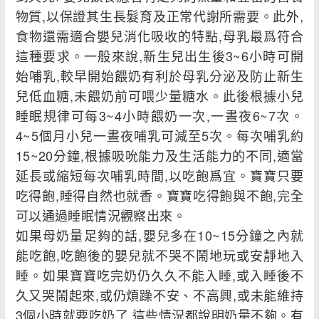
物質,以保證其生長髮育及正常代謝所需要。此外,
食物還需適合嬰兒消化吸收的特點,母乳最爲符合
這種要求。一般來說,新生兒出生後3~6小時可開
始哺乳,較早開始餵奶有利於母乳分泌及防止新生
兒低血糖,未餵奶前可喂少量糖水。此後根據小兒
睡眠規律可每3~4小時餵奶一次,一晝夜6~7次。
4~5個月小兒一晝夜哺乳可減至5次。每次哺乳約
15~20分鐘,根據吸吮能力及生活能力的不同,適當
延長或縮短每次哺乳時間,以吃飽爲宜。寶寶只要
吃得飽,睡得自然也就香。寶寶吃得飽與不飽,完全
可以通過睡眠情況觀察出來。
如果母奶量足夠的話,嬰兒多在10~15分鐘之內就
能吃飽,吃飽後的嬰兒就不哭不鬧地玩或安靜地入
睡。如果寶寶吃完奶仍久久不能入睡,或入睡後不
久又哭鬧起來,或仍煩躁不安、不高興,或未能維持
3個小時就要吃奶了,這些情況都說明奶量不夠。有