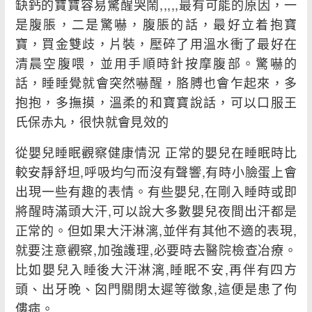
缺鈣的寶寶容易驚醒哭鬧,,,,,最有可能的原因，一
是腹脹，二是驚嚇，腹脹的話，最好立着抱寶
寶，買金雙歧，片裝，壓碎了用溫水衝了最好在
清晨空腹喂，並用手順時針按摩腹部。驚嚇的
話，睡睡覺就會突然嚇醒，胳膊也會乍起來，多
抱抱，多撫摸，溫柔的和寶寶說話，可以口服王
氏保赤丸，很快就會見效的
從嬰兒睡眠觀察健康情況 正常的嬰兒在睡眠時比
較安靜舒坦,呼吸均勻而沒有聲響,有時小臉蛋上會
出現一些有趣的表情。有些嬰兒,在剛入睡時或即
將醒時滿頭大汗,可以說大多數嬰兒夜間出汗都是
正常的。但如果大汗淋漓,並伴有其他不適的表現,
就要注意觀察,加強護理,必要時去醫院檢查冶療。
比如嬰兒入睡後大汗淋漓,睡眠不安,再伴有四方
頭、出牙晚、囟門關閉太遲等徵象,這便是患了佝
僂病。