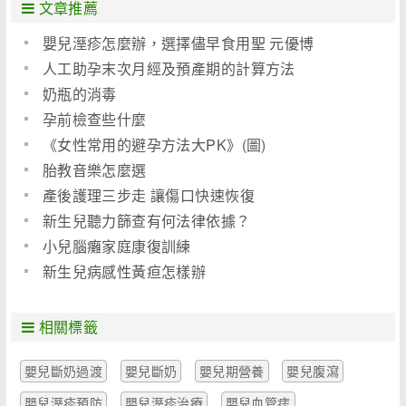
文章推薦
嬰兒溼疹怎麼辦，選擇儘早食用聖 元優博
人工助孕末次月經及預產期的計算方法
奶瓶的消毒
孕前檢查些什麼
《女性常用的避孕方法大PK》(圖)
胎教音樂怎麼選
產後護理三步走 讓傷口快速恢復
新生兒聽力篩查有何法律依據？
小兒腦癱家庭康復訓練
新生兒病感性黃疸怎樣辦
相關標籤
嬰兒斷奶過渡
嬰兒斷奶
嬰兒期營養
嬰兒腹瀉
嬰兒溼疹預防
嬰兒溼疹治療
嬰兒血管痣