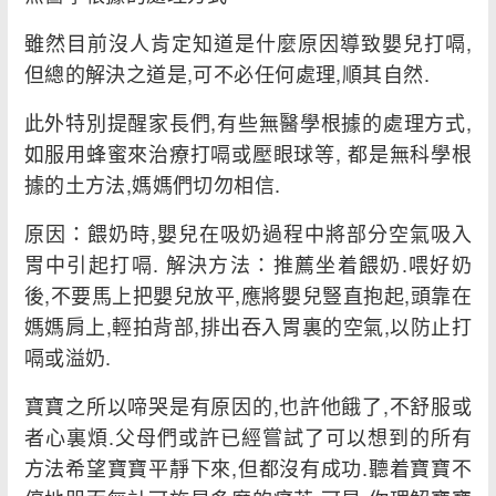
雖然目前沒人肯定知道是什麼原因導致嬰兒打嗝,
但總的解決之道是,可不必任何處理,順其自然.
此外特別提醒家長們,有些無醫學根據的處理方式,
如服用蜂蜜來治療打嗝或壓眼球等, 都是無科學根
據的土方法,媽媽們切勿相信.
原因：餵奶時,嬰兒在吸奶過程中將部分空氣吸入
胃中引起打嗝. 解決方法：推薦坐着餵奶.喂好奶
後,不要馬上把嬰兒放平,應將嬰兒豎直抱起,頭靠在
媽媽肩上,輕拍背部,排出吞入胃裏的空氣,以防止打
嗝或溢奶.
寶寶之所以啼哭是有原因的,也許他餓了,不舒服或
者心裏煩.父母們或許已經嘗試了可以想到的所有
方法希望寶寶平靜下來,但都沒有成功.聽着寶寶不