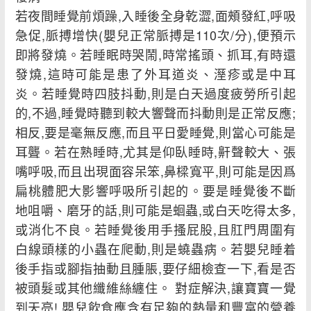
若夜間睡覺前煩躁,入睡後全身乾澀,面頰發紅,呼吸
急促,脈搏增快(嬰兒正常脈搏是110次/分),便預示
即將發燒。若睡眠時哭鬧,時常搖頭、抓耳,有時還
發燒,這時可能是患了外耳道炎、溼疹或是中耳
炎。若睡覺時四肢抖動,則是白天過度疲勞所引起
的,不過,睡覺時聽到較大響聲而抖動則是正常反應;
相反,要是毫無反應,而且平日愛睡覺,則當心可能是
耳聾。若在熟睡時,尤其是仰臥睡時,鼾聲較大、張
嘴呼吸,而且出現面容呆笨,鼻樑寬平,則可能是因爲
扁桃體肥大影響呼吸所引起的。要是睡覺後不斷
地咀嚼、磨牙的話,則可能是蛔蟲,或白天吃得太多,
或消化不良。若睡覺後用手搔屁股,且肛門周圍有
白線頭樣的小蟲在爬動,則是蟯蟲病。若嬰兒睡着
後手指或腳指抽動且腫脹,要仔細檢查一下,看是否
被頭髮或其他纖維絲纏住。 對症解決,讓寶寶一覺
到天亮! 嬰兒飲食應含有足夠的熱量和豐富的營養