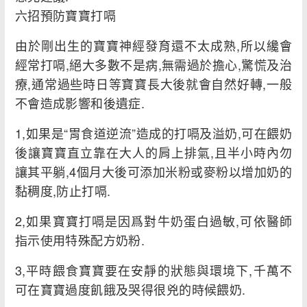
六招預防寶寶打嗝
由於剛出生的寶寶神經發育還不太成熟,所以纔會
經常打嗝,絕大多數不是病,無需過於擔心,驚慌及治
療,通常過些時日等寶寶長大後就會自然好轉,一般
不會造成影響和後遺症.
1,如果是“胃食道逆流”造成的打嗝及溢奶,可在餵奶
後讓寶寶直立靠在大人的肩上排氣,且半小時內勿
讓其平躺,4個月大後可添加米粉或麥粉以增加奶的
黏稠度,防止打嗝.
2,如果寶寶打嗝是因爲對牛奶蛋白過敏,可依醫師
指示使用特殊配方奶粉.
3,平時餵食寶寶要在安靜的狀態與環境下,千萬不
可在寶寶過度飢餓及哭得很兇的時候餵奶.