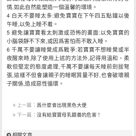
情,如此自然能塑造一個溫馨的環境。
4 白天不要睡太多:避免寶寶在下午四五點鐘以後
午睡,以免上睡不着。
5 避免讓寶寶看太刺激或恐怖的畫面:以免寶寶的
小腦袋靜不下來,或因爲害怕而不敢入睡。
6 千萬不要讓睡覺成爲戰爭:若寶寶不想睡覺或半
夜醒來時,除了使用上述的方法外,記得用溫和、柔
軟但堅定的態度處理,千萬不要讓每天睡前劍拔弩
張,這樣不但會讓親子的睡眠質量不好,也會破壞親
子關係,造成惡性循環。
上一篇：
爲什麼會出現黑色大便
下一篇：
沒有給寶寶母乳餵養的危害！
相關文章