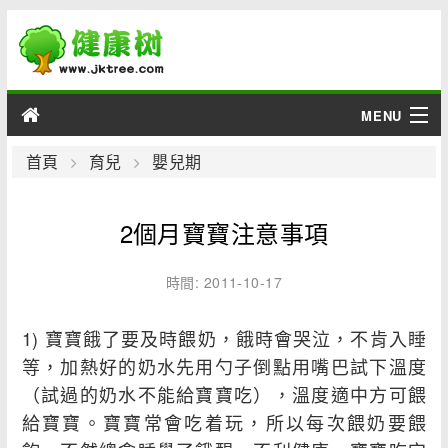
MENU
男性
首頁
育兒
嬰兒期
女性
2個月寶寶注意事項
育兒
時間: 2011-10-17
老人
1) 寶寶餓了要及時餵奶，餓時會哭泣，不肯入睡
綜合
等，加熱好的奶水先用勺子倒點用嘴巴試下溫度
（試過的奶水不能給寶寶吃），溫度適中方可餵
疾病
給寶寶。寶寶常會吃着玩，所以每次餵奶要餵