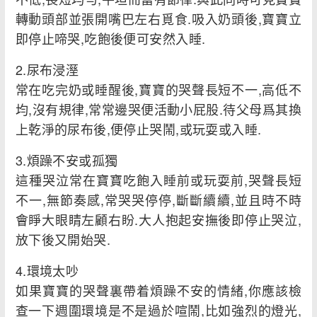
轉動頭部並張開嘴巴左右覓食.吸入奶頭後,寶寶立
即停止啼哭,吃飽後便可安然入睡.
2.尿布浸溼
常在吃完奶或睡醒後,寶寶的哭聲長短不一,高低不
均,沒有規律,常常邊哭便活動小屁股.待父母爲其換
上乾淨的尿布後,便停止哭鬧,或玩耍或入睡.
3.煩躁不安或孤獨
這種哭泣常在寶寶吃飽入睡前或玩耍前,哭聲長短
不一,無節奏感,常哭哭停停,斷斷續續,並且時不時
會睜大眼睛左顧右盼.大人抱起安撫後即停止哭泣,
放下後又開始哭.
4.環境太吵
如果寶寶的哭聲裏帶着煩躁不安的情緒,你應該檢
查一下週圍環境是不是過於喧鬧,比如強烈的燈光,