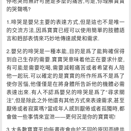
停地哭而無計可施是多麼的痛苦,可是,你理解寶寶
的哭聲嗎?
1.啼哭是嬰兒主要的表達方式,但是這也不是唯一
的交流方法,因爲寶寶已經可以使用簡單的肢體語
言和麪部表情來巧妙地傳達感覺和需求.
2.嬰兒的啼哭是一種本能,目的是爲了能夠確保得
到自己生存的需要.寶寶哭意味着他正在要求什麼,
有可能是需要吃喝,需要減輕痛苦或者希望有人陪
他一起玩.可以確定的是寶寶的所作所爲不是爲了
使你苦惱,他僅僅是在將身體所告訴他的機體必需
表達出來.有人不認爲嬰兒的啼哭是爲了“尋求關
注”,但是除此之外他還有其他方式來表達需求,甚至
厭倦或者寂寞嗎?當成年人感到厭倦或者孤獨時,都
會做一些事情來宣泄——更何況是你的寶寶呢!
3.大多數寶寶平均每晝夜會由於不同的原因而總共