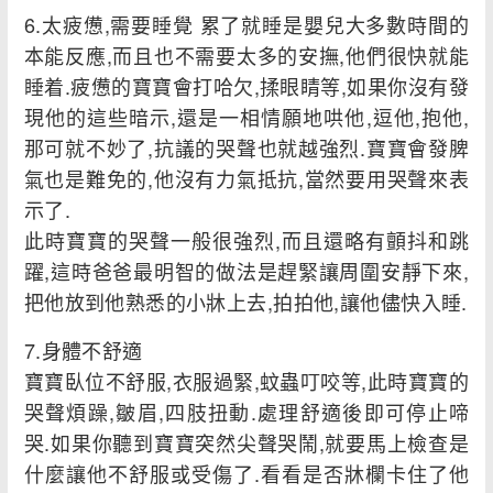
6.太疲憊,需要睡覺 累了就睡是嬰兒大多數時間的
本能反應,而且也不需要太多的安撫,他們很快就能
睡着.疲憊的寶寶會打哈欠,揉眼睛等,如果你沒有發
現他的這些暗示,還是一相情願地哄他,逗他,抱他,
那可就不妙了,抗議的哭聲也就越強烈.寶寶會發脾
氣也是難免的,他沒有力氣抵抗,當然要用哭聲來表
示了.
此時寶寶的哭聲一般很強烈,而且還略有顫抖和跳
躍,這時爸爸最明智的做法是趕緊讓周圍安靜下來,
把他放到他熟悉的小牀上去,拍拍他,讓他儘快入睡.
7.身體不舒適
寶寶臥位不舒服,衣服過緊,蚊蟲叮咬等,此時寶寶的
哭聲煩躁,皺眉,四肢扭動.處理舒適後即可停止啼
哭.如果你聽到寶寶突然尖聲哭鬧,就要馬上檢查是
什麼讓他不舒服或受傷了.看看是否牀欄卡住了他