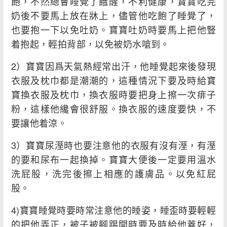
飽，不然總會睡覺了餓醒，不利健康，寶寶吃完
奶後不要馬上放在牀上，儘管他吃飽了睡覺了，
也要抱一下以免吐奶。寶寶吐奶時要馬上把他豎
着抱起，輕拍背部，以免被奶水嗆到。
2）寶寶因爲天氣熱經常出汗，他睡覺起來後發現
衣服及枕巾都是潮潮的，這種情況下要及時給寶
寶換衣服及枕巾，換衣服時要把身上擦一次痱子
粉，這樣他纔會很舒服。換衣服的速度要快，不
要讓他着涼。
3）寶寶尿溼時也要注意他的衣服有沒有溼，有溼
的要和尿布一起換掉。寶寶大便後一定要用溫水
洗屁股，洗完後擦上相應的護膚品。以免紅屁
股。
4)寶寶睡覺時要時常注意他的睡姿，睡歪時要輕輕
的把他弄正，被子被腳踢開時要及時給他蓋好，