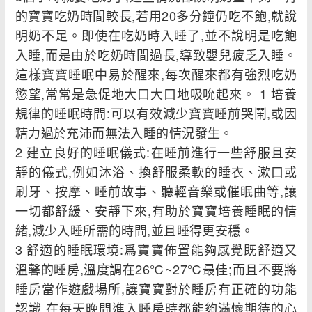
的寶寶吃奶時間較長,若用20多分鐘仍吃不飽,就說
明奶不足。即使在吃奶時入睡了,並不說明是吃飽
入睡,而是由於吃奶時間過長,導致嬰兒疲乏入睡。
這樣寶寶睡眠中易於醒來,每次醒來都有強烈吃奶
慾望,常常是急促地大口大口地吸吮起來。 1 培養
規律的睡眠時間:可以有效減少寶寶睡前哭鬧,或因
精力過於充沛而無法入睡的情況發生。
2 建立良好的睡眠儀式:在睡前進行一些舒服且安
靜的儀式,例如沐浴、換舒服柔軟的睡衣、漱口或
刷牙、按摩、睡前故事、聽輕音樂或催眠曲等,讓
一切都舒緩、安靜下來,有助於寶寶培養睡眠的情
緒,減少入睡所需的時間,並且睡得更安穩。
3 舒適的睡眠環境:爲寶寶佈置能夠感覺既舒適又
溫馨的睡房,溫度調在26℃~27℃最佳;而且不要將
睡房當作遊戲場所,讓寶寶對於睡房有正確的功能
認識,在每天晚間進入睡房時都能夠滿懷期待的心