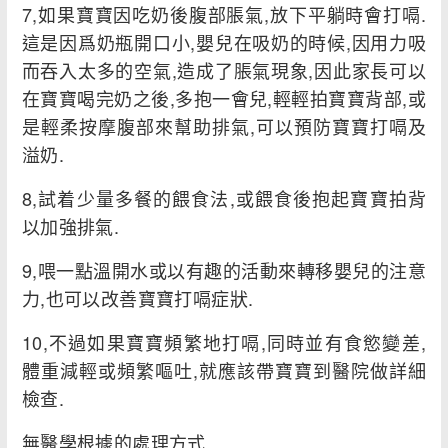
7,如果寶寶因吃奶後腹部脹氣,放下平躺時會打嗝.
這是因爲奶瓶開口小,嬰兒在吸奶的時候,因用力吸
而吞入太多的空氣,造成了脹氣現象,因此家長可以
在寶寶喝完奶之後,多抱一會兒,輕輕拍寶寶背部,或
是輕柔按摩腹部來幫助排氣,可以預防寶寶打嗝及
溢奶.
8,試着少量多餐的餵食法,或餵食後抱起寶寶拍背
以加強排氣.
9,喂一點溫開水或以有趣的活動來轉移嬰兒的注意
力,也可以改善寶寶打嗝症狀.
10,不過如果寶寶頻繁地打嗝,同時並有食慾變差,
體重減輕或頻繁嘔吐,就應該帶寶寶到醫院做詳細
檢查.
無醫學根據的處理方式