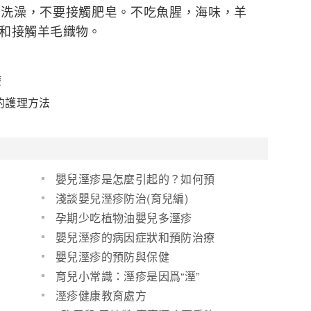
少洗澡，不要接觸肥皂。不吃魚腥，海味，羊
和接觸羊毛織物。
療
的護理方法
嬰兒溼疹是怎麼引起的？如何預
防
淺談嬰兒溼疹防治(育兒編)
孕期少吃植物油嬰兒多溼疹
嬰兒溼疹的病因症狀和預防治療
嬰兒溼疹的預防與保健
育兒小常識：溼疹是因爲“溼”
嗎？
溼疹健康教育處方