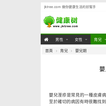
jktree.com 做你健康生活的好幫手
男性
女性
育兒
男性陽痿
女性乳房
男性早泄
準備懷
女性
男
首頁
育兒
嬰兒期
男性不育
女性子宮
男性心理
女性
產後
男
嬰
男性飲食
女性飲食
男性用品
幼兒
女性
男
嬰兒溼疹是常見的一種皮膚
至於確切的病因有時很難找到