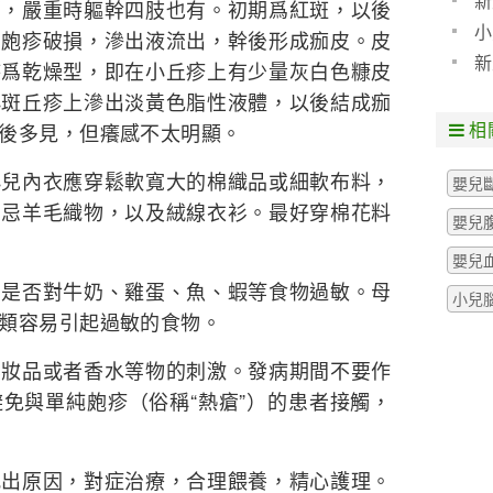
新
部，嚴重時軀幹四肢也有。初期爲紅斑，以後
小
，皰疹破損，滲出液流出，幹後形成痂皮。皮
新
時爲乾燥型，即在小丘疹上有少量灰白色糠皮
小斑丘疹上滲出淡黃色脂性液體，以後結成痂
相
後多見，但癢感不太明顯。
小兒內衣應穿鬆軟寬大的棉織品或細軟布料，
嬰兒
均忌羊毛織物，以及絨線衣衫。最好穿棉花料
嬰兒
嬰兒
，是否對牛奶、雞蛋、魚、蝦等食物過敏。母
小兒
類容易引起過敏的食物。
品或者香水等物的刺激。發病期間不要作
免與單純皰疹（俗稱“熱瘡”）的患者接觸，
原因，對症治療，合理餵養，精心護理。