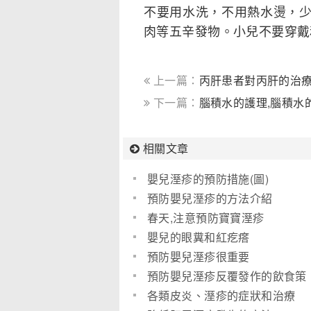
不要用水洗，不用熱水燙，
肉等五辛發物。小兒不要穿戴
上一篇：
丙肝患者對丙肝的治
下一篇：
腦積水的護理,腦積水
相關文章
嬰兒溼疹的預防措施(圖)
預防嬰兒溼疹的方法介紹
春天,注意預防寶寶溼疹
嬰兒的眼糞和紅疙瘩
預防嬰兒溼疹很重要
預防嬰兒溼疹反覆發作的飲食策
略
各類皮炎、溼疹的症狀和治療