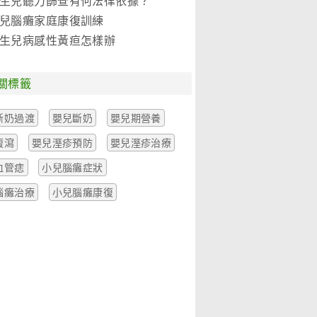
生兒聽力篩查有何法律依據？
兒腦癱家庭康復訓練
生兒病感性黃疸怎樣辦
關標籤
斷奶過渡
嬰兒斷奶
嬰兒期營養
腹瀉
嬰兒溼疹預防
嬰兒溼疹治療
血管痣
小兒腦癱症狀
腦癱治療
小兒腦癱康復