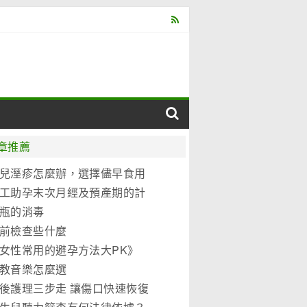
章推薦
兒溼疹怎麼辦，選擇儘早食用
元優博
工助孕末次月經及預產期的計
法
瓶的消毒
前檢查些什麼
女性常用的避孕方法大PK》
教音樂怎麼選
後護理三步走 讓傷口快速恢復