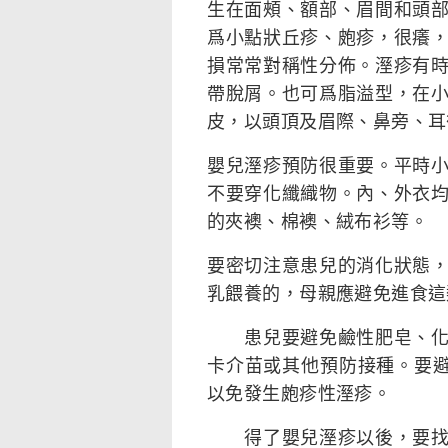
生在面頰、額部、眉間和頭
爲小點狀丘疹、皰疹，很癢
損常常對稱性分佈。溼疹有
帶脫屑。也可爲脂溢型，在
皮，以頭頂及眉際、鼻旁、耳
嬰兒溼疹預防很重要。平時
不要穿化纖織物。內、外衣
的夾襖、棉襖、絨布衫等。
要密切注意患兒的消化狀態
乳餵養的，母親應避免進食這
患兒要避免鹼性肥皂、化妝
卡介苗或其他預防接種。要避
以免發生皰疹性溼疹。
得了嬰兒溼疹以後，要找出