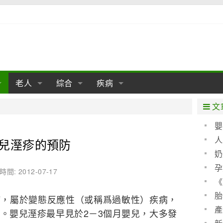
老人
綜合
疾病
孕
陰道
性包皮
老人保健
女性卵巢
懷孕
老人生活
兩性
分娩
糖尿病
老人飲食
減肥
癌症
美容
肝病
文
經期
性保養
老人心理
新生兒期
女性護理
老人疾病
整形
嬰兒期
胃病
老人健身
瑜伽
腎病
健身
泌尿科
嬰
聖 
人
兒溼疹的預防
期
生理
性疾病
老人用品
學前期
女性疾病
亞健康
老人護理
母嬰用品
肛腸科
急救自救
精神病
骨科
算方
奶
耳鼻喉
腦病
心血管
孕
時間: 2012-07-17
《
皮膚病
眼科
口腔科
(圖)
胎
病，屬於變態反應性（或稱爲過敏性）疾病，
內科
產
。嬰兒溼疹最早見於2－3個月嬰兒，大多發