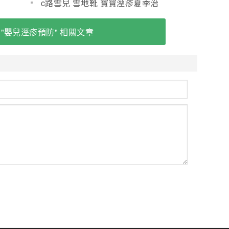
c路雪兒 雪地靴 寶寶溼疹夏季治
療六部曲(圖)
 "嬰兒溼疹預防" 相關文章