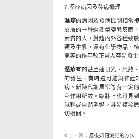
7.溼疹病因及發病機理
的病因及發病機制相當
溼疹
皮膚的一種遲髮型變態反應
素質的人，對體內外各種致
類及牛乳，還有化學物品、
竈等的作用較正常人容易發生
有的甚至連日光、風熱
溼疹
的發生，有時還可能與神經
病、新陳代謝異常等有一定
互作用所致。臨牀上也可見
減輕或自然消退。其易復發
切相關。
上一篇：
產後如何減肥的方法