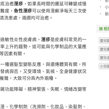
新
徹底治癒
，如果長時間的遷延可轉變成慢
溼疹
小
的難度，
可以使用溼癬淨每天三次使
急性溼疹
新
清洗患處，兩週均可治癒。
相
的過敏性炎性皮膚病，
是皮膚科常見的一
溼疹
嬰兒
病率上升的趨勢，這可能與化學制品的大量應
嬰兒
等因素有關。
嬰兒
的一種遲髮型變態反應，與遺傳體質有關，所
小兒
但發病與否，又受環境、氣候、全身健康狀況
複雜，大致可分爲內外兩種。
胃腸功能障礙、精神緊張、失眠、情緒改變等
潮溼、化學制劑（洗滌劑、化妝品、染髮劑、