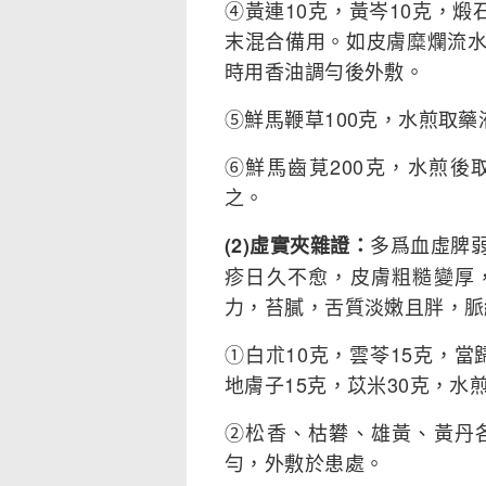
④黃連10克，黃岑10克，煅
末混合備用。如皮膚糜爛流
時用香油調勻後外敷。
⑤鮮馬鞭草100克，水煎取
⑥鮮馬齒莧200克，水煎
之。
多爲血虛脾
(2)虛實夾雜證：
疹日久不愈，皮膚粗糙變厚
力，苔膩，舌質淡嫩且胖，脈
①白朮10克，雲苓15克，當
地膚子15克，苡米30克，水
②松香、枯礬、雄黃、黃丹
勻，外敷於患處。