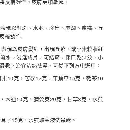
將反覆發作，皮膚更加敏感。
表現以紅斑、水泡、滲出、糜爛、瘙癢、丘
疹
反覆發作.
。表現爲皮膚髮紅，出現丘疹，或小米粒狀紅
後流水，浸淫成片，可結痂，伴口乾少飲，小
滑數。治宜清熱祛溼，可從下列方中選用：
蒼朮10克，苦蔘12克，車前草15克，豬苓10
0克，木通10克，蒲公英20克，甘草3克，水煎
蒼耳子15克，水煎取藥液洗患處。