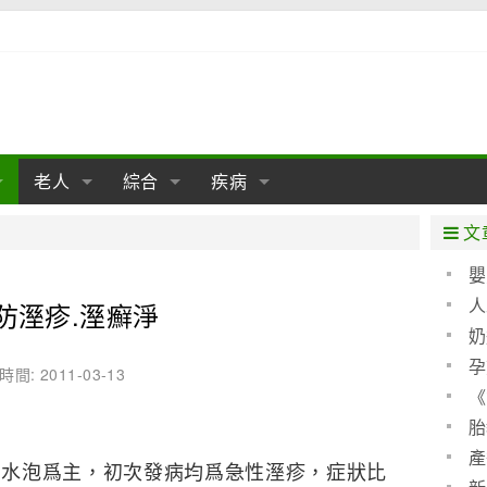
老人
綜合
疾病
孕
陰道
性包皮
老人保健
女性卵巢
懷孕
老人生活
兩性
分娩
糖尿病
老人飲食
減肥
癌症
美容
肝病
文
經期
性保養
老人心理
新生兒期
女性護理
老人疾病
整形
嬰兒期
胃病
老人健身
瑜伽
腎病
健身
泌尿科
嬰
聖 
人
防溼疹.溼癬淨
期
生理
性疾病
老人用品
學前期
女性疾病
亞健康
老人護理
母嬰用品
肛腸科
急救自救
精神病
骨科
算方
奶
耳鼻喉
腦病
心血管
孕
時間: 2011-03-13
《
皮膚病
眼科
口腔科
(圖)
胎
內科
產
、水泡爲主，初次發病均爲急性溼疹，症狀比