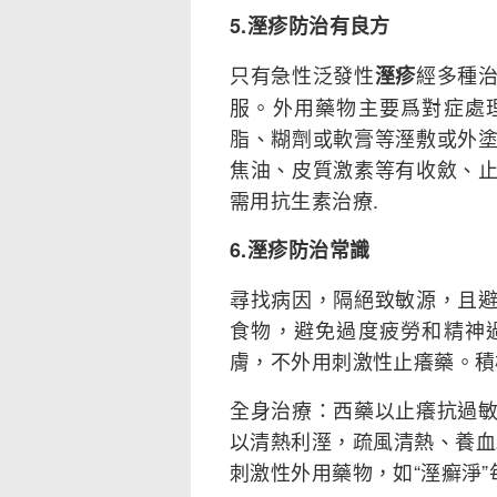
5.溼疹防治有良方
只有急性泛發性
經多種
溼疹
服。外用藥物主要爲對症處
脂、糊劑或軟膏等溼敷或外
焦油、皮質激素等有收斂、
需用抗生素治療.
6.溼疹防治常識
尋找病因，隔絕致敏源，且
食物，避免過度疲勞和精神
膚，不外用刺激性止癢藥。積
全身治療：西藥以止癢抗過
以清熱利溼，疏風清熱、養血
刺激性外用藥物，如“溼癬淨