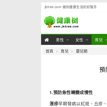
jktree.com 做你健康生活的好幫手
男性
女性
育兒
男性陽痿
女性乳房
男性早泄
準備懷
女性
男
首頁
育兒
嬰兒期
男性不育
女性子宮
男性心理
女性
產後
男
預
男性飲食
女性飲食
男性用品
幼兒
女性
男
1.預防急性轉變成慢性
早期發病以紅斑、丘疹
溼疹