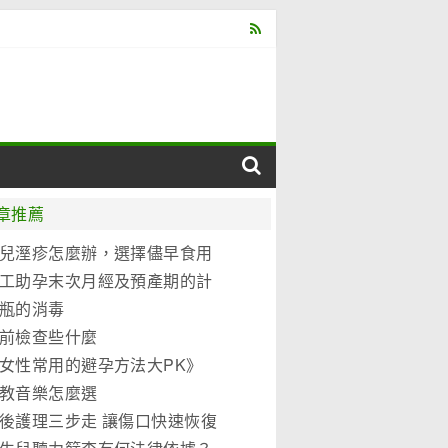
章推薦
兒溼疹怎麼辦，選擇儘早食用
元優博
工助孕末次月經及預產期的計
法
瓶的消毒
前檢查些什麼
女性常用的避孕方法大PK》
教音樂怎麼選
後護理三步走 讓傷口快速恢復