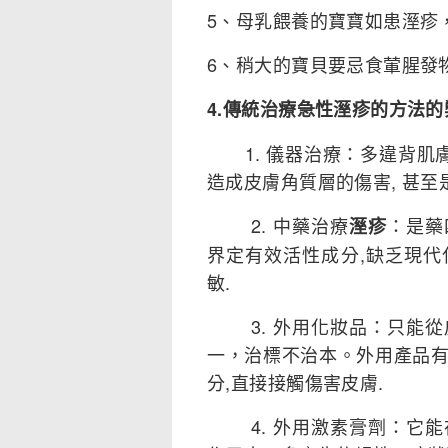
5、母乳餵養的寶寶如患溼疹
6、稍大的寶貝要忌食葷腥發
4.傳統治療急性溼疹的方法的
1. 儀器治療：多違背肌膚
造成皮膚角質層的傷害, 甚至
2. 中藥治療
：是藥
溼疹
界定有效活性成分,缺乏現
敏.
3. 外用化妝品：只能從
一，治標不治本。外用產品
分,直接接觸傷害皮膚.
4. 外用激素膏劑：它能