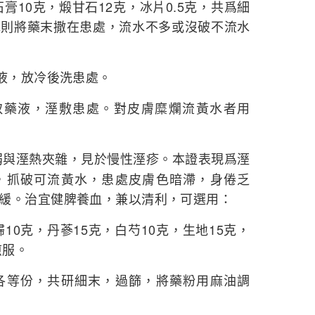
石膏10克，煅甘石12克，冰片0.5克，共爲細
水則將藥末撒在患處，流水不多或沒破不流水
藥液，放冷後洗患處。
後取藥液，溼敷患處。對皮膚糜爛流黃水者用
弱與溼熱夾雜，見於慢性溼疹。本證表現爲溼
，抓破可流黃水，患處皮膚色暗滯，身倦乏
緩。治宜健脾養血，兼以清利，可選用：
歸10克，丹蔘15克，白芍10克，生地15克，
煎服。
各等份，共研細末，過篩，將藥粉用麻油調