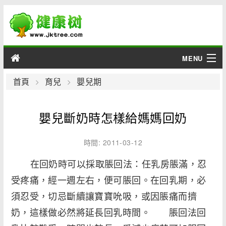
MENU
男性
首頁
育兒
嬰兒期
女性
嬰兒斷奶時怎樣給媽媽回奶
育兒
時間: 2011-03-12
老人
在回奶時可以採取脹回法：任乳房脹滿，忍
受疼痛，經一週左右，便可脹回。在回乳期，必
綜合
須忍受，切忌斷續讓寶寶吮吸，或因脹痛而擠
疾病
奶，這樣做必然將延長回乳時間。 脹回法回