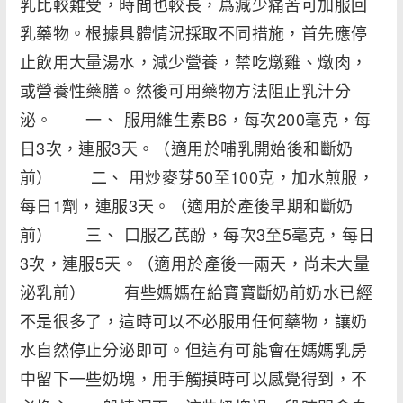
乳比較難受，時間也較長，爲減少痛苦可加服回
乳藥物。根據具體情況採取不同措施，首先應停
止飲用大量湯水，減少營養，禁吃燉雞、燉肉，
或營養性藥膳。然後可用藥物方法阻止乳汁分
泌。 一、 服用維生素B6，每次200毫克，每
日3次，連服3天。（適用於哺乳開始後和斷奶
前） 二、 用炒麥芽50至100克，加水煎服，
每日1劑，連服3天。（適用於產後早期和斷奶
前） 三、 口服乙芪酚，每次3至5毫克，每日
3次，連服5天。（適用於產後一兩天，尚未大量
泌乳前） 有些媽媽在給寶寶斷奶前奶水已經
不是很多了，這時可以不必服用任何藥物，讓奶
水自然停止分泌即可。但這有可能會在媽媽乳房
中留下一些奶塊，用手觸摸時可以感覺得到，不