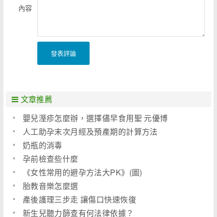
內容
發表評論
文章推薦
嬰兒溼疹怎麼辦，選擇儘早食用聖 元優博
人工助孕末次月經及預產期的計算方法
奶瓶的消毒
孕前檢查些什麼
《女性常用的避孕方法大PK》(圖)
胎教音樂怎麼選
產後護理三步走 讓傷口快速恢復
新生兒聽力篩查有何法律依據？