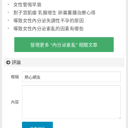
女性警惕早衰
對子宮肌瘤 乳腺增生 卵巢囊腫治療心得
導致女性內分泌失調性不孕的原因
導致女性內分泌紊亂的因素有哪些
發現更多 "內分泌紊亂" 相關文章
評論
暱稱
內容