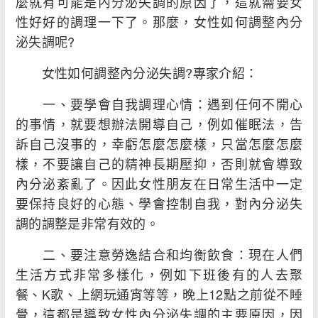
麼就有可能是內分泌失調的原因了，這就需要女
性好好的調理一下了。那麼，女性如何調整內分
泌失調呢?
女性如何調整內分泌失調?專家介紹：
一、要學會自我調理心情：遇到任何不開心
的事情，就要想辦法開導自己，例如催眠法，告
訴自己沒事的，幸虧怎麼怎麼樣，只當怎麼怎麼
樣，不要讓自己的精神長期壓抑，否則就會導致
內分泌紊亂了。因此女性朋友在日常生活中一定
要保持良好的心態、學會控制自我，對內分泌失
調的調整是非常有效的。
二、要注意勞逸結合和均衡飲食：現在人們
生活方式非常多樣化，例如下班後有的人去聚
餐、K歌、上網玩通宵等等，晚上12點之前從不睡
覺，這都是導致女性內分泌失調的主要原因，因