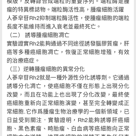
模版，反轉錄合成端粒的重要序列。端粒酶是腫
瘤的特異標誌物。端粒酶活性高，腫瘤細胞活躍
人蔘皁苷Rh2抑制端粒酶活性，使腫瘤細胞的端粒
長度不能維持而進入衰老並最終死亡。
（二） 誘導腫瘤細胞凋亡
實驗證實Rh2能夠通過不同途徑誘發腦膠質瘤，肝
癌等多種癌細胞凋亡，恢復正常細胞增殖，有效
的治療癌症。
（三）逆轉腫瘤細胞的異常分化
人蔘皁苷Rh2就是一種外源性分化誘導劑。它通過
誘導分化凋亡，使癌細胞不僅在形態上出現分化
改變，而且在功能上也出現了分化改變，最終使
癌細胞重新向正常細胞演變，甚至完全轉變成正
常細胞.它作爲腫瘤生物治療學的一個新領域，已
日益受到關注．實驗證明，Rh2能夠誘導肝癌細
胞、黑色素瘤、畸胎瘤、白血病等癌細胞向正常