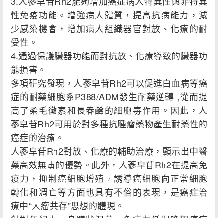
3.人蔘皁苷Rh2能夠增加癌症病人特異性與非特異
性免疫功能。增強病人體質，提高抗病能力，減
少感染機會，增加病人組織器官對放、化療的耐
受性。
4.通過保護臟器功能而對抗放、化療導致的臟器功
能損害。
多項研究發現，人蔘皁苷Rh2可以促進白血病等癌
症的耐藥細胞系P388/ADM發生耐藥逆轉 ,從而提
高了柔毛黴素和長春鹼的細胞毒作用。因此，人
蔘皁苷Rh2可用於對多種抗腫瘤藥物產生耐藥性的
癌症的治療。
人蔘皁苷Rh2對放、化療的輔助治療，顯示出中醫
藥高效無毒的優勢。此外，人蔘皁苷Rh2在提高免
疫力，抑制癌細胞增殖，誘導癌細胞向正常細胞
轉化和凋亡等方面也具有不俗的表現，是癌症治
療中“人瘤共存”思想的體現。