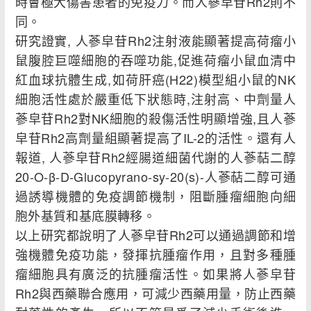
時會極大傷害患者的免疫力。而人蔘皁苷Rh2則不
同。
研究證實, 人蔘皁苷Rh2注射液能顯著提高荷瘤小
鼠腹腔巨噬細胞的吞噬功能,促進荷瘤小鼠血清中
紅血球抗體生成,如荷肝癌(H22)模型組小鼠的NK
細胞活性處於嚴重低下狀態時,注射高、中劑量人
蔘皁苷Rh2對NK細胞的殺傷活性明顯增強,且人蔘
皁苷Rh2高劑量組顯著提高了IL-2的活性。還有人
報道, 人蔘皁苷Rh2經腸道細菌代謝的人蔘萜二醇
20-O-β-D-Glucopyrano-sy-20(s)-人蔘萜二醇可通
過誘導機體的免疫調節機制，阻斷腫瘤細胞向細
胞外基質和基底膜轉移。
以上研究都說明了人蔘皁苷Rh2可以通過調節和增
強機體免疫功能，發揮抗腫瘤作用，且對多種腫
瘤細胞具有廣泛的抗腫瘤活性。如果將人蔘皁苷
Rh2與西藥聯合應用，可減少西藥用量，防止西藥