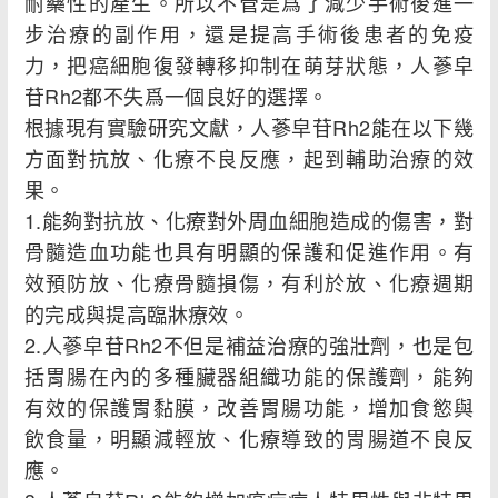
耐藥性的產生。所以不管是爲了減少手術後進一
步治療的副作用，還是提高手術後患者的免疫
力，把癌細胞復發轉移抑制在萌芽狀態，人蔘皁
苷Rh2都不失爲一個良好的選擇。
根據現有實驗研究文獻，人蔘皁苷Rh2能在以下幾
方面對抗放、化療不良反應，起到輔助治療的效
果。
1.能夠對抗放、化療對外周血細胞造成的傷害，對
骨髓造血功能也具有明顯的保護和促進作用。有
效預防放、化療骨髓損傷，有利於放、化療週期
的完成與提高臨牀療效。
2.人蔘皁苷Rh2不但是補益治療的強壯劑，也是包
括胃腸在內的多種臟器組織功能的保護劑，能夠
有效的保護胃黏膜，改善胃腸功能，增加食慾與
飲食量，明顯減輕放、化療導致的胃腸道不良反
應。