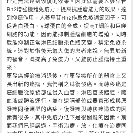
理是無法達到恢復的效果。因此就需要人蔘皁苷
Rh2增強機體免疫力，提高抗腫瘤能力的效果，達
到抑癌作用。人蔘皁苷Rh2作爲免疫調節因子，可
促進白蛋白、γ球蛋白的合成，提高T細胞和巨噬
細胞的功能，因而能抑制腫瘤細胞的增殖，同時
還能抑制正常淋巴細胞染色體突變，穩定免疫系
統。這對於術後元氣大傷的患者來說，無異於新
的福音。既提高了免疫力，又能防止腫瘤捲土重
來。
原發癌經治療消退後，在原發癌所在的器官上又
長出新的癌瘤，我們稱之爲復發癌。而轉移癌是
癌細胞從原發部位侵入血管，淋巴管或體腔，隨
血液或體液運行，並在遠隔部位或器官形成與原
發癌同樣類型的癌症。復發癌與轉移癌造成的因
素有很多，其中免疫力低下是很關鍵的因素。前
面我們已經講過，手術治療，放、化療在治療同