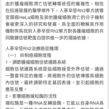
由於腫瘤細胞凋亡信號轉導途徑的複雜性，相信
在迅速發展的醫學條件下，人蔘皁苷Rh2單方誘導
宮頸癌HeLa細胞及其他腫瘤細胞凋亡的分子機制
會被更深入的研究和發展，爲全面的瞭解其作用
機制併爲找到人蔘皁苷Rh2單方對各腫瘤細胞的共
同關鍵信號靶蛋白提供進一步的理論依據。
人蔘皁苷Rh2治療癌症機理
（一） 抑制癌細胞增殖
1，調節腫瘤細胞信號通路系統
細胞信號通路系統是指細胞接受外界信號，通過
一整套特定的機理，將細胞外的信號傳導爲細胞
內信號，最終調節特定基因表達，並引起細胞的
應答反應。
2，影響細胞端粒酶的活性
端粒酶是一種RNA反轉錄酶，它能以自身RNA爲