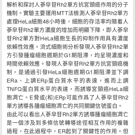
解析和探討人蔘皁苷Rh2單方抗宮頸癌作用的分子
機制。實驗主要運用MTT法檢測人蔘皁苷Rh2單方
處理HeLa細胞48小時後，細胞的存活率均隨着人
蔘皁苷Rh2單方濃度的增加而明顯下降，即人蔘皁
苷Rh2單方對HeLa細胞生長的抑制作用具有濃度
依賴性效應。流式細胞術分析發現人蔘皁苷Rh2單
方引發腫瘤細胞週期於G1期阻滯，均呈現濃度和
時間依賴效應。發現人蔘皁苷Rh2單方抗宮頸癌機
制，是通過引發HeLa細胞週期G1期阻滯並下調
ERa、上調ERp蛋白質水平的表達，進而上調
TNFQ蛋白質水平的表達，而誘導宮頸癌HeLa細
胞凋亡。E脅或(和)ERp可能作爲了人蔘皁苷Rh2
單方誘導各腫瘤細胞凋亡的共同關鍵信號蛋白。
由此可以看出人蔘皁苷Rh2單方誘導腫瘤細胞凋亡
是一個涉及到多條信號轉導途徑相互作用的複雜
過程，在此過程中，ER起到了關鍵性的作用。但