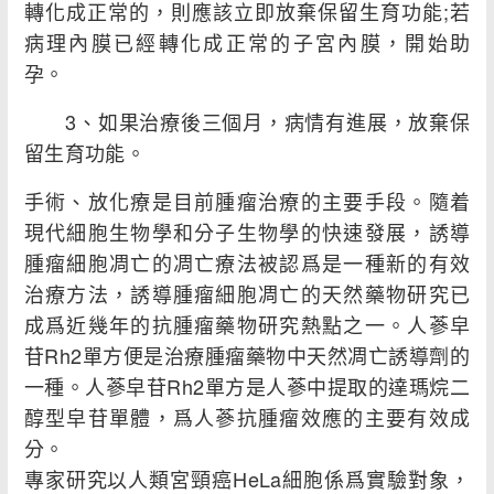
轉化成正常的，則應該立即放棄保留生育功能;若
病理內膜已經轉化成正常的子宮內膜，開始助
孕。
3、如果治療後三個月，病情有進展，放棄保
留生育功能。
手術、放化療是目前腫瘤治療的主要手段。隨着
現代細胞生物學和分子生物學的快速發展，誘導
腫瘤細胞凋亡的凋亡療法被認爲是一種新的有效
治療方法，誘導腫瘤細胞凋亡的天然藥物研究已
成爲近幾年的抗腫瘤藥物研究熱點之一。人蔘皁
苷Rh2單方便是治療腫瘤藥物中天然凋亡誘導劑的
一種。人蔘皁苷Rh2單方是人蔘中提取的達瑪烷二
醇型皁苷單體，爲人蔘抗腫瘤效應的主要有效成
分。
專家研究以人類宮頸癌HeLa細胞係爲實驗對象，