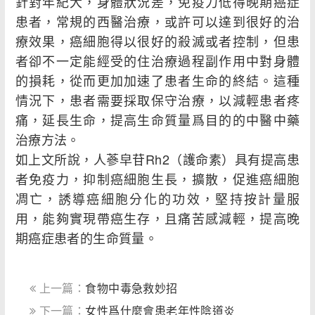
針對年紀大，身體狀況差，免疫力低得晚期癌症
患者，常規的西醫治療，或許可以達到很好的治
療效果，癌細胞得以很好的殺滅或者控制，但患
者卻不一定能經受的住治療過程副作用中對身體
的損耗，從而更加加速了患者生命的終結。這種
情況下，患者需要採取保守治療，以減輕患者疼
痛，延長生命，提高生命質量爲目的的中醫中藥
治療方法。
如上文所說，人蔘皁苷Rh2（護命素）具有提高患
者免疫力，抑制癌細胞生長，擴散，促進癌細胞
凋亡，誘導癌細胞分化的功效，堅持按計量服
用，能夠實現帶癌生存，且痛苦感減輕，提高晚
期癌症患者的生命質量。
上一篇：
食物中毒急救妙招
下一篇：
女性爲什麼會患老年性陰道炎