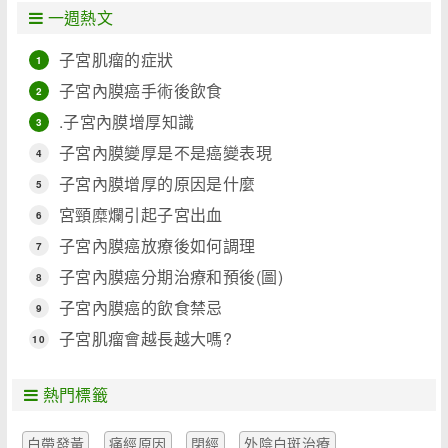
一週熱文
子宮肌瘤的症狀
1
子宮內膜癌手術後飲食
2
.子宮內膜增厚知識
3
子宮內膜變厚是不是癌變表現
4
子宮內膜增厚的原因是什麼
5
宮頸糜爛引起子宮出血
6
子宮內膜癌放療後如何調理
7
子宮內膜癌分期治療和預後(圖)
8
子宮內膜癌的飲食禁忌
9
子宮肌瘤會越長越大嗎?
10
熱門標籤
白帶發黃
痛經原因
閉經
外陰白斑治療