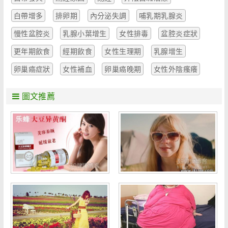
白帶增多
排卵期
內分泌失調
哺乳期乳腺炎
慢性盆腔炎
乳腺小葉增生
女性排毒
盆腔炎症狀
更年期飲食
經期飲食
女性生理期
乳腺增生
卵巢癌症狀
女性補血
卵巢癌晚期
女性外陰瘙癢
圖文推薦