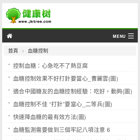
MENU
男性
首頁
血糖控制
控制血糖：心急吃不了熱豆腐
女性
血糖控制效果不好打針要當心_曹麗雲(圖)
育兒
適合中國糖友的血糖控制經驗：吃好，動夠(圖)
老人
血糖控制不佳 “打針”要當心_二等兵(圖)
綜合
快速降血糖的最有效方法(圖)
疾病
血糖監測需要做到三個牢記八項注意 6