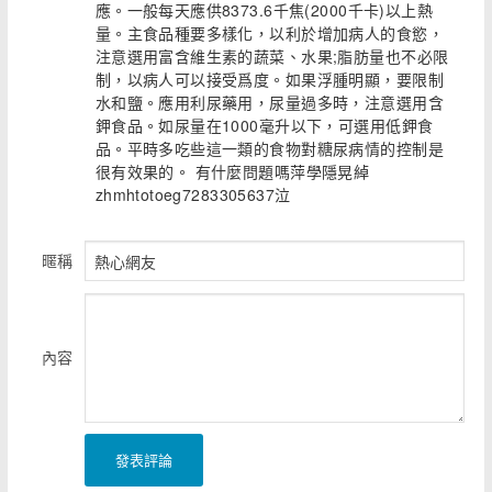
應。一般每天應供8373.6千焦(2000千卡)以上熱
量。主食品種要多樣化，以利於增加病人的食慾，
注意選用富含維生素的蔬菜、水果;脂肪量也不必限
制，以病人可以接受爲度。如果浮腫明顯，要限制
水和鹽。應用利尿藥用，尿量過多時，注意選用含
鉀食品。如尿量在1000毫升以下，可選用低鉀食
品。平時多吃些這一類的食物對糖尿病情的控制是
很有效果的。 有什麼問題嗎萍學隱晃綽
zhmhtotoeg7283305637泣
暱稱
內容
發表評論