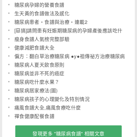
糖尿病孕婦的營養食譜
生天黃的食譜做法及感化
糖尿病患者・食譜與治療・連載2
[惡搞]請問患有妊娠期糖尿病的孕婦產後應該吃什
麼?
瘦身食譜人氣榜完整部驗
健康減肥食譜大全
偏方：翻白草治療糖尿病 ●y●祖傳祕方治療糖尿病
糖尿病人夏天飲食原則
糖尿病並非不死的癌症
糖尿病吃什麼水果？
糖尿病居家療法(圖)
糖尿病孩子的心理變化及特別情況
痛風食譜大全,痛風食療吃什麼
禪食健康配餐食譜
發現更多 "糖尿病食譜" 相關文章