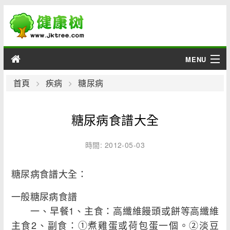
MENU
男性
首頁
疾病
糖尿病
女性
糖尿病食譜大全
育兒
時間: 2012-05-03
老人
糖尿病食譜大全：
綜合
一般糖尿病食譜
疾病
一、早餐1、主食：高纖維饅頭或餅等高纖維
主食2、副食：①煮雞蛋或荷包蛋一個。②淡豆