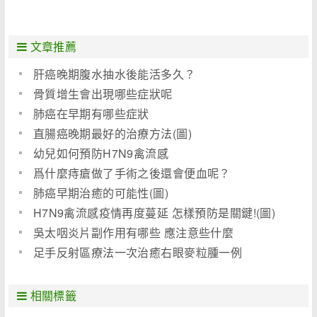
文章推薦
肝癌晚期腹水抽水後能活多久？
骨質增生會出現哪些症狀呢
肺癌在早期有哪些症狀
直腸癌晚期最好的治療方法(圖)
幼兒如何預防H7N9禽流感
爲什麼痔瘡做了手術之後還會便血呢？
肺癌早期治癒的可能性(圖)
H7N9禽流感疫情再度蔓延 怎樣預防是關鍵!(圖)
吳太咽炎片副作用有哪些 應注意些什麼
足手反射區療法一次治癒右眼麥粒腫一例
相關標籤