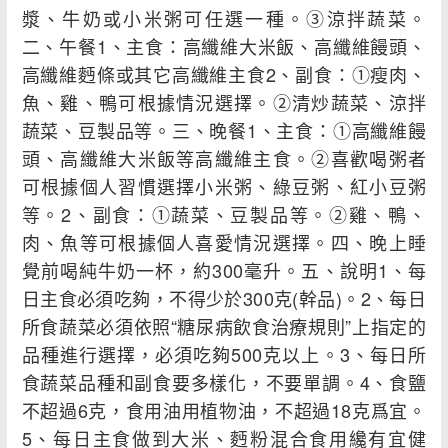
漿、牛奶或小米粥可任選一種。③涼拌蔬菜。
二、午餐1、主食：高纖維大米飯、高纖維饅頭、
高纖維麪條或其它高纖維主食2、副食：①瘦肉、
魚、雞、鴨可根據情況選擇。②清炒蔬菜、涼拌
蔬菜、豆製品等。三、晚餐1、主食：①高纖維饅
頭、高纖維大米飯等高纖維主食。②喜歡喝粥者
可根據個人習慣選擇小米粥、綠豆粥、紅小豆粥
等。2、副食：①蔬菜、豆製品等。②雞、鴨、
肉、魚等可根據個人喜愛情況選擇。四、晚上睡
覺前喝純牛奶一杯，約300毫升。五、說明1、每
日主食必須吃夠，不得少於300克(幹品)。2、每日
所食蔬菜必須依照“糖尿病飲食治療規則”上指定的
品種進行選擇，必須吃夠500克以上。3、每日所
食蔬菜品種和副食要多樣化，不要單調。4、食鹽
不超過6克，食用油用植物油，不超過18克爲宜。
5、每日主食做到大米、麪粉混合食用纔有宜健