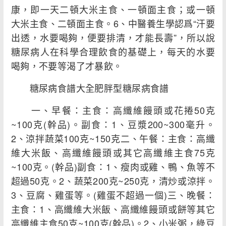
康，即一天二頓大米主食、一頓面主食；或一頓
大米主食、二頓面主食。6、中醫養生學認爲“汗要
出透，水要喝夠，便要排清，才能長壽”，所以說
糖尿病人在科學合理飲食的基礎上，每天的水要
喝夠，不要等渴了才暴飲。
糖尿病食譜大全肥胖型糖尿病食譜
一、早餐：主食：高纖維饅頭或花捲50克
~100克(幹品)。副食：1、豆漿200~300毫升。
2、涼拌蔬菜100克~150克二、午餐：主食：高纖
維大米飯、高纖維饅頭或其它高纖維主食75克
~100克。(幹品)副食：1、瘦肉或雞、鴨、魚等不
超過50克。2、蔬菜200克~250克，清炒或涼拌。
3、豆腐、雞蛋等。(雞蛋不超過一個)三、晚餐：
主食：1、高纖維大米飯、高纖維饅頭或餅等其它
高纖維主食50克~100克(幹品)。2、小米粥，綠豆