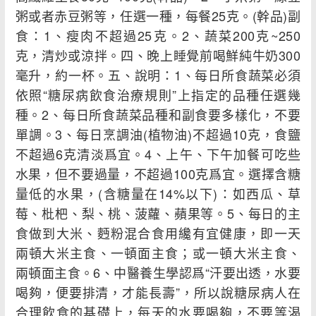
粥或者赤豆粥等，任選一種，每餐25克。(幹品)副
食：1、瘦肉不超過25克。2、蔬菜200克~250
克，清炒或涼拌。四、晚上睡覺前喝鮮純牛奶300
毫升，約一杯。五、說明：1、每日所食蔬菜必須
依照“糖尿病飲食治療規則”上指定的品種任選幾
種。2、每日所食蔬菜品種和副食要多樣化，不要
單調。3、每日烹調油(植物油)不超過10克，食鹽
不超過6克清淡爲宜。4、上午、下午加餐可吃些
水果，但不要過量，不超過100克爲宜。選擇含糖
量低的水果，(含糖量在14%以下)：如西瓜、草
莓、枇杷、梨、桃、菠蘿、蘋果等。5、每日的主
食做到大米、麪粉混合食用纔有宜健康，即一天
兩頓大米主食、一頓面主食；或一頓大米主食、
兩頓面主食。6、中醫養生學認爲“汗要出透，水要
喝夠，便要排清，才能長壽”，所以說糖尿病人在
合理飲食的基礎上，每天的水要喝夠，不要等渴