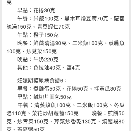
克
早點：花捲30克
午餐：米飯100克、黑木耳燴豆腐70克、蘿蔔
絲湯150克、青豆蝦仁70克
午點：橙子150克
晚餐：鮮蘑清湯90克、二米飯100克、蒸扁魚
100克、炒莧菜150克
晚點：牛奶220克
其他：色拉油40克、鹽4克
妊娠期糖尿病食譜6：
早餐：煮雞蛋50克、花捲50克、拌黃瓜80克
早點：鹹切片面包50克
午餐：清蒸鱸魚100克、二米飯100克、冬瓜
湯110克、菜花炒胡蘿蔔150克 晚餐：煎餅50
克、炒青菜150克、芹菜炒香乾130克、燒鱔段80
克、蕎麥粥50克