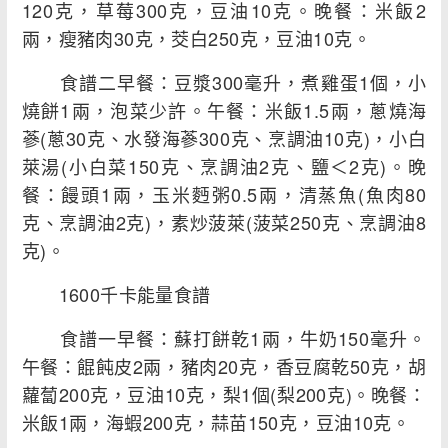
120克，草莓300克，豆油10克。晚餐：米飯2
兩，瘦豬肉30克，茭白250克，豆油10克。
食譜二早餐：豆漿300毫升，煮雞蛋1個，小
燒餅1兩，泡菜少許。午餐：米飯1.5兩，蔥燒海
蔘(蔥30克、水發海蔘300克、烹調油10克)，小白
萊湯(小白菜150克、烹調油2克、鹽＜2克)。晚
餐：饅頭1兩，玉米麪粥0.5兩，清蒸魚(魚肉80
克、烹調油2克)，素炒菠萊(菠菜250克、烹調油8
克)。
1600千卡能量食譜
食譜一早餐：蘇打餅乾1兩，牛奶150毫升。
午餐：餛飩皮2兩，豬肉20克，香豆腐乾50克，胡
蘿蔔200克，豆油10克，梨1個(梨200克)。晚餐：
米飯1兩，海蝦200克，蒜苗150克，豆油10克。