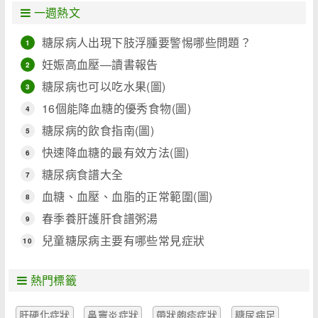
一週熱文
糖尿病人出現下肢浮腫要警惕哪些問題？
1
妊娠高血壓―讀書報告
2
糖尿病也可以吃水果(圖)
3
16個能降血糖的優秀食物(圖)
4
糖尿病的飲食指南(圖)
5
快速降血糖的最有效方法(圖)
6
糖尿病食譜大全
7
血糖、血壓、血脂的正常範圍(圖)
8
春季養肝護肝食譜粥湯
9
兒童糖尿病主要有哪些常見症狀
10
熱門標籤
肝硬化症狀
鼻竇炎症狀
帶狀皰疹症狀
糖尿病足