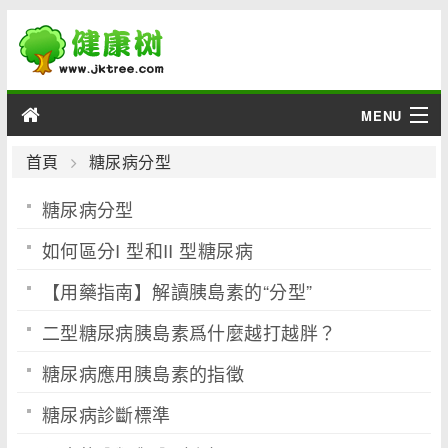
MENU
男性
首頁
糖尿病分型
糖尿病分型
女性
如何區分I 型和II 型糖尿病
育兒
【用藥指南】解讀胰島素的“分型”
老人
二型糖尿病胰島素爲什麼越打越胖？
綜合
糖尿病應用胰島素的指徵
疾病
糖尿病診斷標準