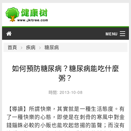
MENU
男性
首頁
疾病
糖尿病
女性
如何預防糖尿病？糖尿病能吃什麼
育兒
粥？
老人
時間: 2013-10-08
綜合
【導讀】所謂快樂，其實就是一種生活態度。有
了一種快樂的心態，即使是在刺骨的寒風中對金
疾病
錢錙銖必較的小販也能吹起悠揚的笛聲；而沒有