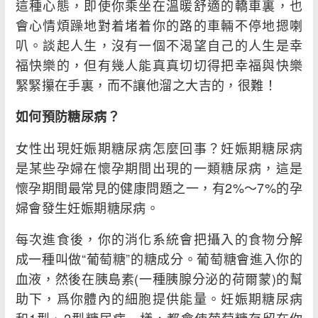
這種心態，即使你乘坐在溫暖舒適的轎車裏，也
會心情煩躁地對着堵着你的路的車輛不停地摁喇
叭。談起人生，沒有一個不渴望自己的人生是幸
福快樂的，但有幾人能真真切切得把幸福與快樂
緊緊攥在手裏，而不讓他溜之大吉的，很難！
如何預防糖尿病？
女性出現妊娠期糖尿病怎麼回事？妊娠期糖尿病
是某些孕婦在懷孕期間出現的一類糖尿病，這是
懷孕期間最常見的健康問題之一，有2%～7%的孕
婦會發生妊娠期糖尿病。
每次進食後，你的消化系統會把攝入的食物分解
成一種叫做“葡萄糖”的糖成分。葡萄糖會進入你的
血液，然後在胰島素(一種胰腺分泌的荷爾蒙)的幫
助下，爲你體內的細胞提供能量。妊娠期糖尿病