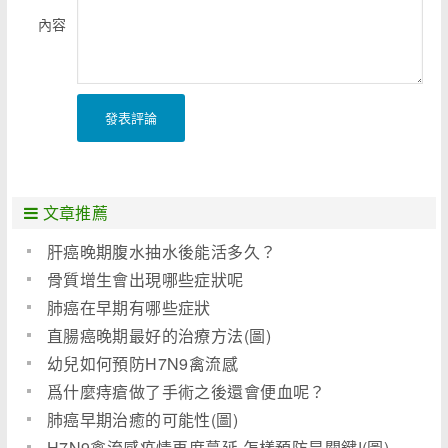
內容
發表評論
文章推薦
肝癌晚期腹水抽水後能活多久？
骨質增生會出現哪些症狀呢
肺癌在早期有哪些症狀
直腸癌晚期最好的治療方法(圖)
幼兒如何預防H7N9禽流感
爲什麼痔瘡做了手術之後還會便血呢？
肺癌早期治癒的可能性(圖)
H7N9禽流感疫情再度蔓延 怎樣預防是關鍵!(圖)