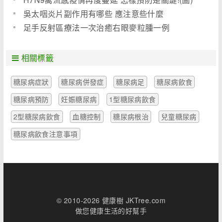
吳太咽炎片副作用有哪些 應注意些什麼
足手反射區療法一次治癒右眼麥粒腫一例
相關標籤
糖尿病症狀
糖尿病併發症
糖尿病足
糖尿病飲食
糖尿病預防
妊娠糖尿病
1型糖尿病飲食
2型糖尿病飲食
血糖控制
糖尿病根治
兒童糖尿病
糖尿病飲食注意事項
© 2010-2026 健康樹 JKTree.com
做您健康生活的好幫手