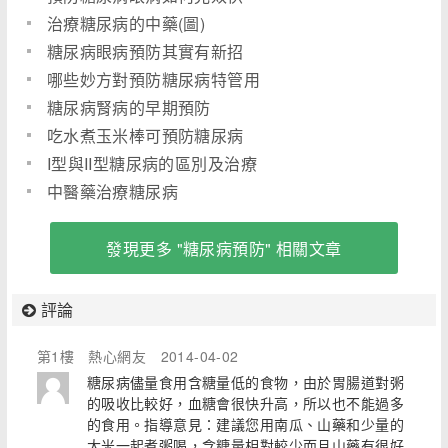
治療糖尿病的中藥(圖)
糖尿病眼病預防其實有新招
哪些妙方對預防糖尿病特管用
糖尿病腎病的早期預防
吃水煮玉米棒可預防糖尿病
I型與II型糖尿病的區別及治療
中醫藥治療糖尿病
發現更多 "糖尿病預防" 相關文章
評論
第1樓
熱心網友
2014-04-02
糖尿病儘量食用含糖量低的食物，由於胃腸道對粥
的吸收比較好，血糖會很快升高，所以也不能過多
的食用。指導意見：建議您用南瓜、山藥和少量的
大米一起煮粥喝，含糖量相對較少而且山藥有很好