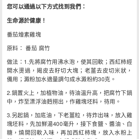
您可以通過以下方式找到我們：
生命源於健康！
番茄燴素雞塊
原料： 番茄 腐竹
做法：1.先將腐竹用沸水泡，使其回軟；西紅柿經
開水燙過，揭皮去籽切大塊；老薑去皮切米狀，
備用；澱粉加水適量調勻成水澱粉約30克。
2.鍋置火上，加植物油，待油溫升高，把腐竹下鍋
中，炸至漂浮油麪撈出，作雞塊坯料，待用。
3.另起鍋，加底油，下老薑粒，待炸出味，放入雞
塊坯料，先加鮮湯400毫升，接下食鹽、醬油、白
糖，燒開回軟入味，再加西紅柿塊，放入水粉上