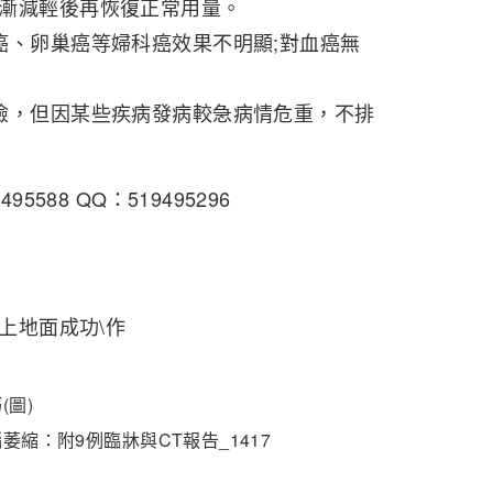
漸減輕後再恢復正常用量。
、卵巢癌等婦科癌效果不明顯;對血癌無
，但因某些疾病發病較急病情危重，不排
5588 QQ：519495296
W上地面成功\作
(圖)
縮：附9例臨牀與CT報告_1417