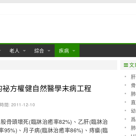
老人
綜合
疾病
孕
陰道
性包皮
老人保健
女性卵巢
懷孕
老人生活
兩性
分娩
糖尿病
老人飲食
減肥
癌症
美容
肝病
文
經期
性保養
老人心理
新生兒期
女性護理
老人疾病
整形
嬰兒期
胃病
老人健身
瑜伽
腎病
健身
泌尿科
肝
骨
的祕方權健自然醫學末病工程
期
生理
性疾病
老人用品
學前期
女性疾病
亞健康
老人護理
母嬰用品
肛腸科
急救自救
精神病
骨科
肺
耳鼻喉
腦病
心血管
直
時間: 2011-12-10
幼
皮膚病
眼科
口腔科
爲
股骨頭壞死(臨牀治癒率82%)、乙肝(臨牀治
血呢
內科
肺
率95%)、月子病(臨牀治癒率86%)、痔瘡(臨