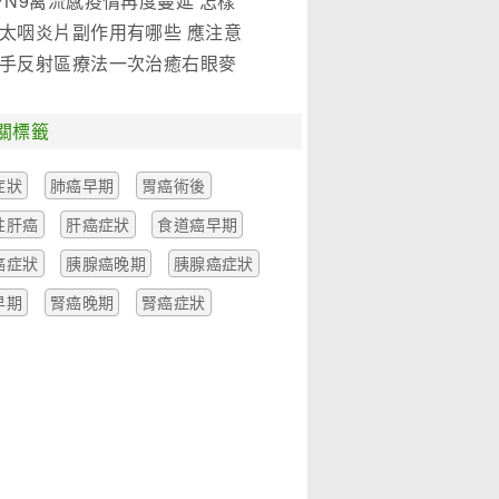
7N9禽流感疫情再度蔓延 怎樣
是關鍵!(圖)
太咽炎片副作用有哪些 應注意
麼
手反射區療法一次治癒右眼麥
一例
關標籤
症狀
肺癌早期
胃癌術後
性肝癌
肝癌症狀
食道癌早期
癌症狀
胰腺癌晚期
胰腺癌症狀
早期
腎癌晚期
腎癌症狀