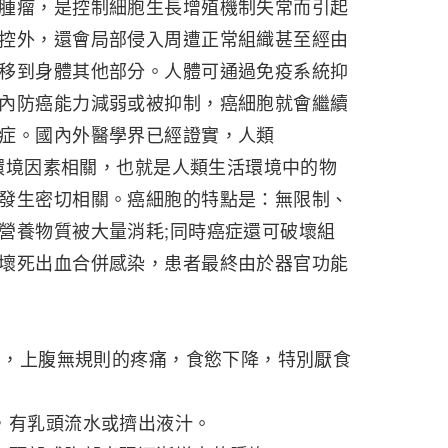
瘤，是控制細胞生長增殖機制失常而引起
控外，還會局部侵入周遭正常組織甚至經由
移到身體其他部分。人體可通過免疫系統抑
內防癌能力減弱或被抑制，癌細胞就會繼續
症。國內外醫學界已經證實，人類
部環境因素相關，也就是人類生活環境中的物
發生密切相關。癌細胞的特點是：無限制、
營養物質被大量消耗;同時癌症還可破壞組
壞死出血合併感染，患者最終由於器官功能
，上腹無規則的疼痛，食慾下降，特別厭食
有乳頭流水或擠出液汁。