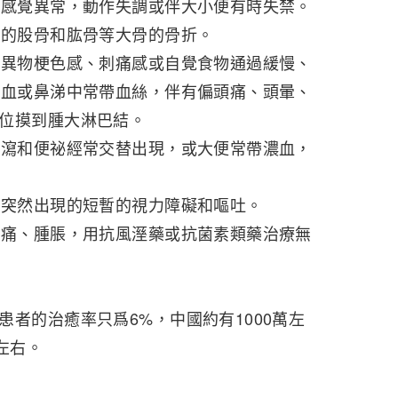
感覺異常，動作失調或伴大小便有時失禁。
的股骨和肱骨等大骨的骨折。
異物梗色感、刺痛感或自覺食物通過緩慢、
血或鼻涕中常帶血絲，伴有偏頭痛、頭暈、
位摸到腫大淋巴結。
瀉和便祕經常交替出現，或大便常帶濃血，
突然出現的短暫的視力障礙和嘔吐。
痛、腫脹，用抗風溼藥或抗菌素類藥治療無
的治癒率只爲6%，中國約有1000萬左
左右。