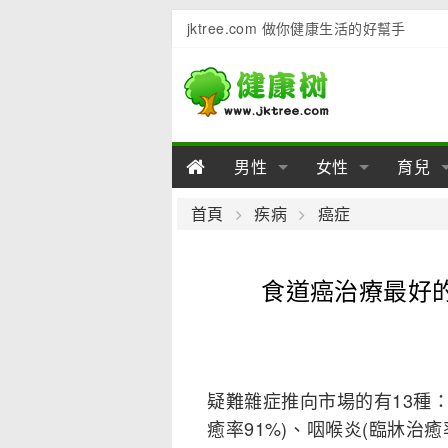
jktree.com 做你健康生活的好幫手
男性
女性
育兒
男性陽痿
女性乳房
男性早泄
準備懷
女性
男
首頁
疾病
癌症
男性不育
女性子宮
男性心理
女性
產後
男
食道癌治療最好
男性飲食
女性飲食
男性用品
幼兒
女性
男
疑難雜症推向市場的有13種：
癒率91%)、咽喉炎(臨牀治癒