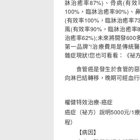
牀治癒率87%)、骨病(有效
100%，臨牀治癒率90%)、
(有效率100%，臨牀治癒率7
風(有效率90%，臨牀治癒率8
治癒率62%);未來將開發60
第一品牌”!治療費用是傳統醫療
雜症現狀!您也可看看：《祕
食管癌是發生於食管的惡性
向淋巴結轉移，晚期可經血行
權健特效治療-癌症
癌症（祕方）說明5000元/1
程）
【病因】