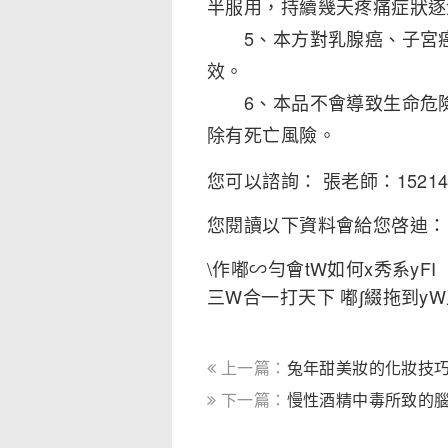
半服用，持續幾天疼痛症狀逐
5、本方對乳腺癌、子宮癌
效。
6、本品不會導致生命危險
除有死亡風險。
您可以諮詢： 張老師：1521449
您閱讀以下資料會給您啓迪：
\作嘟∽勻會tW如何x秀系yFI
三W合一打天下 嘟∫綴拖到y
上一篇：
兔年甜美妝的化妝技巧
下一篇：
慢性酒精中毒所致的腦萎