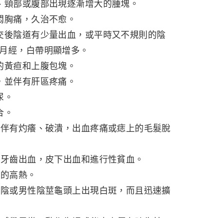
頸部或腹部出現逐漸增大的腫塊。
胸痛，久治不愈。
後陰道有少量出血，或平時又不規則的陰
月經，白帶明顯增多。
黃疸和上腹包塊。
並伴有肝區疼痛。
尿。
合。
伴有灼癢、破潰，出血疼痛或痣上的毛髮脫
牙齒出血，皮下出血和進行性貧血。
的高熱。
陰或男性陰莖龜頭上出現白斑，而且迅速擴