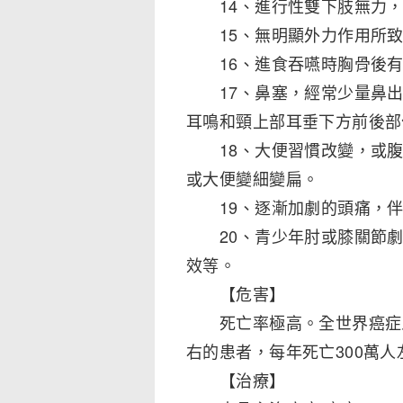
14、進行性雙下肢無力，
15、無明顯外力作用所致
16、進食吞嚥時胸骨後有
17、鼻塞，經常少量鼻出
耳鳴和頸上部耳垂下方前後部
18、大便習慣改變，或腹
或大便變細變扁。
19、逐漸加劇的頭痛，伴
20、青少年肘或膝關節劇
效等。
【危害】
死亡率極高。全世界癌症患者
右的患者，每年死亡300萬人
【治療】