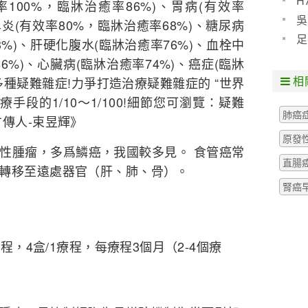
H
率100%，臨牀治癒率86%)、胃病(有效率
預防
吳
鼻炎(有效率80%，臨牀治癒率68%)、糖尿病
些什
足
3%)、肝硬化腹水(臨牀治癒率76%)、血栓中
粒腫
6%)、心臟病(臨牀治癒率74%)、癌症(臨牀
相
0多種疑難雜症!力爭打造治療疑難雜症的 “世界
手段的1/10～1/100!細節您可瀏覽：疑難
肺癌
方傳人-束昱輝》
原發
腫瘤，多爲鱗癌，我國較多見。 食管癌常
直腸
轉移至遠處器官（肝、肺、骨）。
腎癌
療程，4盒/1療程，每療程3個月（2-4個療