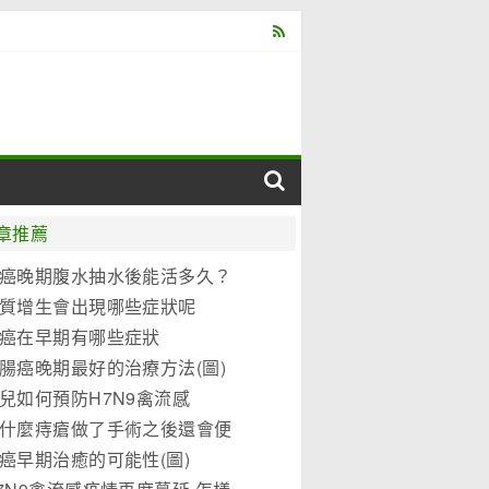
章推薦
癌晚期腹水抽水後能活多久？
質增生會出現哪些症狀呢
癌在早期有哪些症狀
腸癌晚期最好的治療方法(圖)
兒如何預防H7N9禽流感
什麼痔瘡做了手術之後還會便
？
癌早期治癒的可能性(圖)