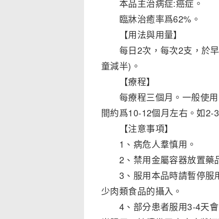
本品主治病症:癌症。
臨牀治癒率爲62%。
【用法與用量】
每日2次，每次2支，於早飯
童減半)。
【療程】
每療程三個月。一般使用1
間約爲10-12個月左右。如
【注意事項】
1、病危人羣慎用。
2、禁用金屬容器放置藥
3、服用本品時請暫停服用
少肉類食品的攝入。
4、部分患者服用3-4天會