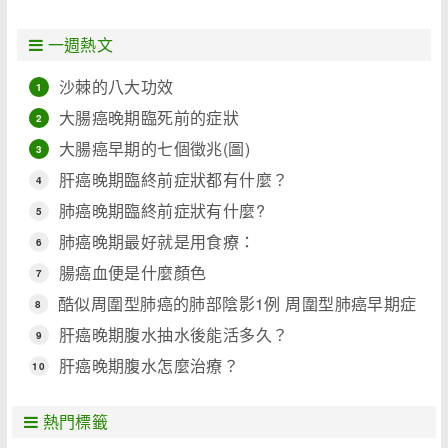
一週熱文
沙棘的八大功效
1
大腸癌晚期臨死前的症狀
2
大腸癌早期的七個徵兆(圖)
3
肝癌晚期臨終前症狀都有什麼？
4
肺癌晚期臨終前症狀有什麼?
5
肺癌晚期最好就是用食療：
6
腸癌血便是什麼顏色
7
酷似周圍型肺癌的肺部陰影1例 周圍型肺癌早期症
8
狀
肝癌晚期腹水抽水後能活多久？
9
肝癌晚期腹水怎麼治療？
10
熱門標籤