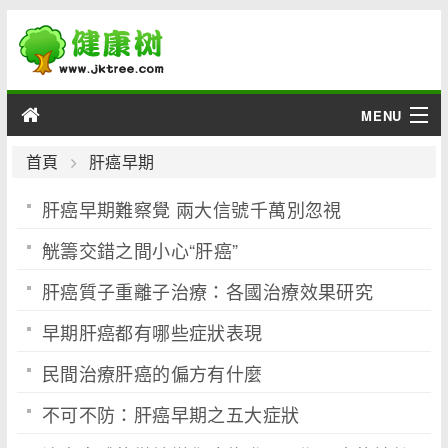
MENU
男性
首頁
肝癌早期
肝癌早期難察覺 兩大信號千萬別忽視
女性
觥籌交錯之間小心“肝癌”
育兒
肝癌質子重離子治療：各國治療效果研究
老人
早期肝癌都有哪些症狀表現
綜合
民間治療肝癌的偏方有什麼
疾病
不可不防：肝癌早期之五大症狀