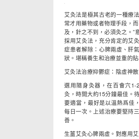
艾灸法是極其古老的一種療
常才用藥物或者物理手段，而
及，針之不到，必須灸之。”
採用艾灸法，充分肯定的艾
症患者解除：心脾兩虛、肝
狀。堪稱養生和治療並重的貼
艾灸法治療抑鬱症：陰虛神散
選用隨身灸器，在百會穴1
灸，時間大約15分鐘最佳。
要適當，最好是以溫熱爲佳
每日一次。上述治療要堅持
善。
生薑艾灸心脾兩虛。對應用艾