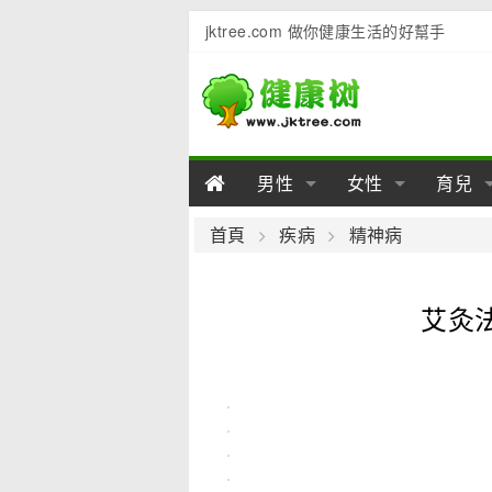
jktree.com 做你健康生活的好幫手
男性
女性
育兒
男性陽痿
女性乳房
男性早泄
準備懷
女性
男
首頁
疾病
精神病
男性不育
女性子宮
男性心理
女性
產後
男
艾灸
男性飲食
女性飲食
男性用品
幼兒
女性
男