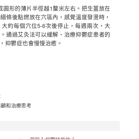
成圓形的薄片半徑越1釐米左右。把生薑放在
小細條後點燃放在穴區內，感覺溫度發燙時，
大約每個穴位5-6次後停止，每週兩次，大
轉。通過艾灸法可以緩解、治療抑鬱症患者的
，抑鬱症也會慢慢治癒。
法
回顧和治療思考