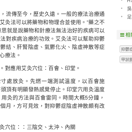
H
預防
吳
法，流傳至今，歷史久遠。一般的療法治療通
些什
足
艾灸法可以將藥物和物理合並使用。“藥之不
粒腫
意思就是說藥物和針療法無法治好的疾病可以
相
灸法對疾病治療的功效。艾灸法可以幫助抑鬱
氣鬱結、肝腎陰虛、氣鬱化火、陰虛神散等症
抑鬱
心療法。
甲狀
。對應用艾灸穴位：百會、印堂。
-2寸處放灸。先燃一端測試溫度，以百會施
待頭頂有明顯發熱感覺停止。印堂穴用灸溫度
，用灸的方法與百會雷同。時間大概5分鐘，
三個月，方可見效，對抑鬱症陰虛神散頗有改
灸穴位：：三陰交、太沖、內關