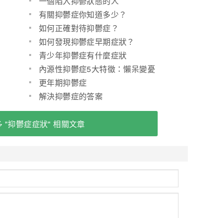
一個陷入抑鬱狀態的人
有關抑鬱症你知道多少？
如何正確對待抑鬱症？
如何發現抑鬱症早期症狀？
青少年抑鬱症有什麼症狀
內源性抑鬱症5大特徵：懶呆變憂
慮(圖)
更年期抑鬱症
解決抑鬱症的答案
 "抑鬱症症狀" 相關文章