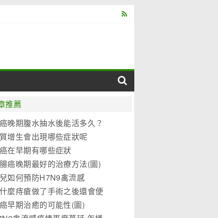
章推薦
癌晚期腹水抽水後能活多久？
質增生會出現哪些症狀呢
癌在早期有哪些症狀
腸癌晚期最好的治療方法(圖)
兒如何預防H7N9禽流感
什麼痔瘡做了手術之後還會便
？
癌早期治癒的可能性(圖)