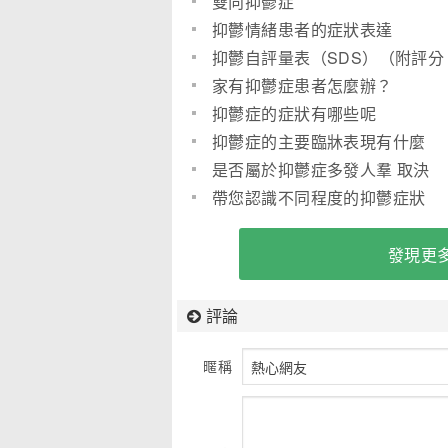
雙向抑鬱症
抑鬱情緒患者的症狀表達
抑鬱自評量表（SDS）（附評分
標準）
家有抑鬱症患者怎麼辦？
抑鬱症的症狀有哪些呢
抑鬱症的主要臨牀表現有什麼
是否屬於抑鬱症多發人羣 取決
於？
帶您認識不同程度的抑鬱症狀
發現更多
評論
暱稱