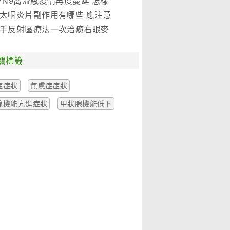
7N9禽流感疫情再度蔓延 怎樣
是關鍵!(圖)
太咽炎片副作用有哪些 應注意
麼
手反射區療法一次治癒右眼麥
一例
關標籤
症症狀
焦慮症症狀
腺機能亢進症狀
甲狀腺機能低下