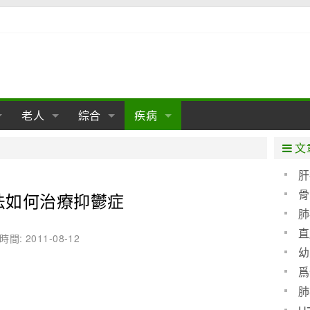
老人
綜合
疾病
孕
陰道
性包皮
老人保健
女性卵巢
懷孕
老人生活
兩性
分娩
糖尿病
老人飲食
減肥
癌症
美容
肝病
文
經期
性保養
老人心理
新生兒期
女性護理
老人疾病
整形
嬰兒期
胃病
老人健身
瑜伽
腎病
健身
泌尿科
肝
骨
法如何治療抑鬱症
期
生理
性疾病
老人用品
學前期
女性疾病
亞健康
老人護理
母嬰用品
肛腸科
急救自救
精神病
骨科
肺
耳鼻喉
腦病
心血管
直
時間: 2011-08-12
幼
皮膚病
眼科
口腔科
爲
血呢
內科
肺