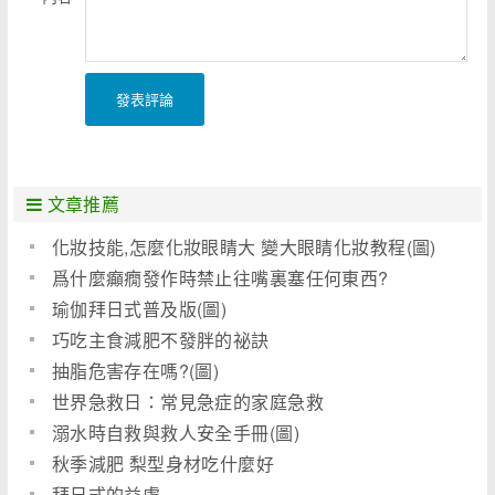
發表評論
文章推薦
化妝技能,怎麼化妝眼睛大 變大眼睛化妝教程(圖)
爲什麼癲癇發作時禁止往嘴裏塞任何東西?
瑜伽拜日式普及版(圖)
巧吃主食減肥不發胖的祕訣
抽脂危害存在嗎?(圖)
世界急救日：常見急症的家庭急救
溺水時自救與救人安全手冊(圖)
秋季減肥 梨型身材吃什麼好
拜日式的益處