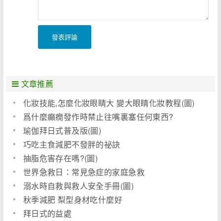
發表評論
文章推薦
化妝技能,怎麼化妝眼睛大 變大眼睛化妝教程(圖)
爲什麼癲癇發作時禁止往嘴裏塞任何東西?
瑜伽拜日式普及版(圖)
巧吃主食減肥不發胖的祕訣
抽脂危害存在嗎?(圖)
世界急救日：常見急症的家庭急救
溺水時自救與救人安全手冊(圖)
秋季減肥 梨型身材吃什麼好
拜日式的益處