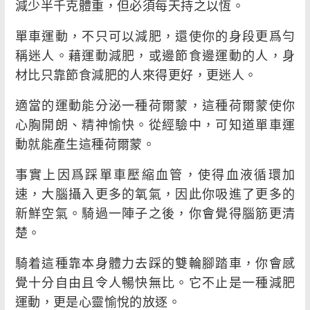
減少半千克體重，但必須每天持之以恆。
單車運動，不只可以減肥，還使你的身段更爲勻
稱迷人。藉運動減肥，或邊節食邊運動的人，身
材比只靠節食減肥的人來得更好，更迷人。
適當的運動能分泌一種荷爾蒙，這種荷爾蒙使你
心胸開朗、精神愉快。從經驗中，可知道單車運
動就能產生這種荷爾蒙。
事實上因爲踩單車壓縮血管，使得血液循環加
速，大腦攝入更多的氧氣，因此你吸進了更多的
新鮮空氣。騎過一陣子之後，你會覺得腦筋更清
楚。
騎着這種靠本身體力去踩的雙輪腳踏車，你會感
覺十分自由且令人暢快無比。它不止是一種減肥
運動，更是心靈愉悅的放逐。