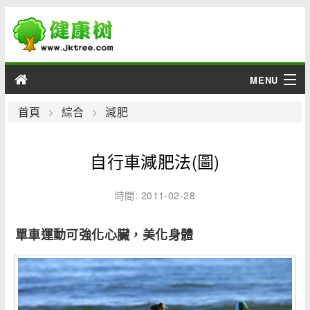
MENU
男性
首頁
綜合
減肥
女性
自行車減肥法(圖)
育兒
時間: 2011-02-28
老人
單車運動可強化心臟，美化身體
綜合
疾病