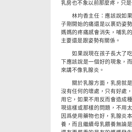
乳房也不象以前那麼疼，只是
林均香主任：應該說如果單
子剛開始的痛還是以裹奶姿
媽媽的疼痛感會消失，哺乳
主要還是跟姿勢有關係。
如果說現在孩子長大了吃奶
下應該說是一個好的現象，
來講不像乳腺炎。
關於乳腺方面，乳房就是用
沒有任何的壞處，只有好處
用它，如果不用反而會造成
現這樣或那樣的問題，不用
因爲使用藥物也好，乳腺炎
養，而且繼續母乳餵養無論