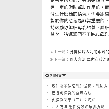
還有更嚴重的是有的媽媽發
有一定的輔助幫助作用的，
發生什麼樣的情況，需要跟
對於你的意義是非常重要的
持鼓勵你繼續母乳餵養，繼
其次，請媽媽們不用擔心母乳
上一篇：
骨傷科病人功能鍛鍊
下一篇：
四大方法 幫你有效治療
相關文章
爲什麼不建議乳汁淤積、乳腺炎
時使用熱敷
產後乳腺炎的食療方法
乳腺炎記事（三）：海婦
四大方法 幫你有效治療乳腺炎