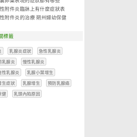
囊卵巢表現的症狀都有哪些
性附件炎臨牀上有什麼症狀表
性附件炎的治療 朔州婦幼保健
關標籤
炎
乳腺炎症狀
急性乳腺炎
期乳腺炎
慢性乳腺炎
胞性乳腺炎
乳腺小葉增生
增生症狀
乳腺增生
預防乳腺癌
保健
乳頭內陷原因