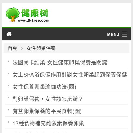
MENU
男性
首頁
女性卵巢保養
法國蘭卡維巢-女性健康卵巢保養是關鍵!
女性
女士SPA浴保健作用針對女性卵巢起到保養保健
育兒
女性保養卵巢瑜伽功法(圖)
老人
對卵巢保養，女性該怎麼辦？
綜合
有益卵巢保養的平民食物(圖)
疾病
12種食物補充雌激素保養卵巢