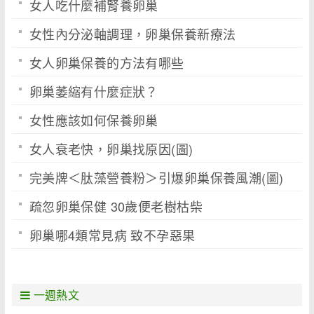
女人吃什麼補腎養卵巢
女性內分泌軸調理，卵巢保養新療法
女人卵巢保養的方法有哪些
卵巢萎縮有什麼症狀？
女性應該如何保養卵巢
女人衰老快，卵巢找原因(圖)
完美牌＜肽藻營養粉＞引爆卵巢保養風潮(圖)
疏忽卵巢保健 30歲便老樹枯柴
卵巢哪4類常見病 致不孕惡果
一週熱文