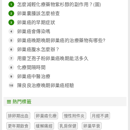
怎麼減輕化療藥物紫杉醇的副作用？(圖)
1
卵巢囊腫該怎麼檢查
2
卵巢癌的早期症狀
3
卵巢癌會傳染嗎
4
卵巢癌晚期晚期卵巢癌的治療藥物有哪些?
5
卵巢癌腹水怎麼辦？
6
用靈芝孢子粉卵巢癌晚期能活多久
7
化療間隔時間
8
卵巢癌中醫治療
9
陳良良治療晚期卵巢癌經驗
10
熱門標籤
排卵期出血
卵巢癌化療
慢性附件炎
月經不調
更年期飲食
緩解痛經
乳房保健
卵巢早衰