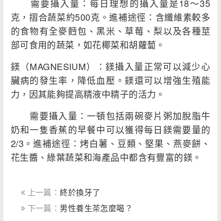
需要攝入量：每日理想的攝入量是18～35
克，摺合蔬菜約500克。進補途徑：含纖維素較多
的食物有全麥麪包、黑米、草莓、梨以及各種莖
部可食用的蔬菜，如花椰菜和胡蘿蔔。
鎂（MAGNESIUM）：鎂攝入量正常可以減少心
臟病的發生率，降低血壓。鎂還可以增強生殖能
力，因其能夠提高精液中精子的活力。
需要攝入量：一頓包括兩碗麥片粥加脫脂牛
奶和一隻香蕉的早餐中可以獲得每日鎂需要量的
2/3。進補途徑：烤白薯、豆類、堅果、燕麥餅、
花生醬、綠葉蔬菜和海產品中都含有豐富的鎂。
上一篇：
終於換牙了
下一篇：
男性養生茶怎麼喝？