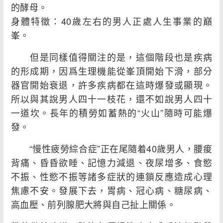
的酵母。
身體特徵：40歲左右的男人正處人生事業的巔
峯。
但是同樣值得關注的是，這個階段也是疾病
的形成期，因爲生理機能從峯頂開始下滑，部分
器官開始衰退，許多疾病都在這時爆發或顯現。
所以與其說男人四十一枝花，還不如說男人四十
一道坎。長年的積勞如蓄熱的“火山”隨時可能爆
發。
“慢性疲勞綜合症”正在尾隨着40歲男人，腰痠
背痛、昏昏欲睡、記憶力減退、夜尿增多、食慾
不振、性慾不振等諸多症狀的連鎖反應造成心理
焦慮不安。發展下去，胃病、冠心病、糖尿病、
高血壓、前列腺肥大將與自己扯上關係。