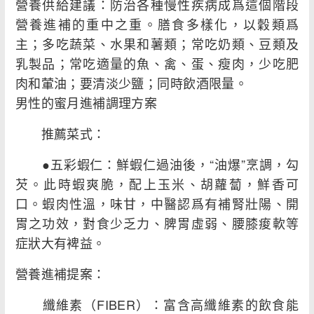
營養供給建議：防治各種慢性疾病成爲這個階段
營養進補的重中之重。膳食多樣化，以穀類爲
主；多吃蔬菜、水果和薯類；常吃奶類、豆類及
乳製品；常吃適量的魚、禽、蛋、瘦肉，少吃肥
肉和葷油；要清淡少鹽；同時飲酒限量。
男性的蜜月進補調理方案
推薦菜式：
●五彩蝦仁：鮮蝦仁過油後，“油爆”烹調，勾
芡。此時蝦爽脆，配上玉米、胡蘿蔔，鮮香可
口。蝦肉性溫，味甘，中醫認爲有補腎壯陽、開
胃之功效，對食少乏力、脾胃虛弱、腰膝痠軟等
症狀大有裨益。
營養進補提案：
纖維素（FIBER）：富含高纖維素的飲食能