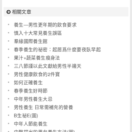
相關文章
養生―男性更年期的飲食要求
慎入十大常見養生誤區
羣緣國際養生館
春季養生的祕密：起居爲什麼要夜臥早起
果汁+蔬菜養生瘦身法
三八節謹以此文獻給男性半邊天
男性健康飲食的2件寶
如何正確養生
春季養生好時節
中年男性養生大忌
男性養生 日常需補充的營養
B生祕E(圖)
中年人節能養生
中醫提出的男女養生方法(圖)