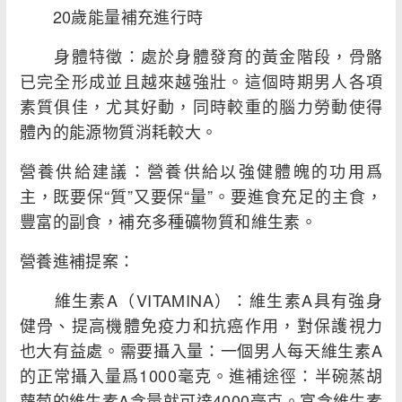
20歲能量補充進行時
身體特徵：處於身體發育的黃金階段，骨骼
已完全形成並且越來越強壯。這個時期男人各項
素質俱佳，尤其好動，同時較重的腦力勞動使得
體內的能源物質消耗較大。
營養供給建議：營養供給以強健體魄的功用爲
主，既要保“質”又要保“量”。要進食充足的主食，
豐富的副食，補充多種礦物質和維生素。
營養進補提案：
維生素A（VITAMINA）：維生素A具有強身
健骨、提高機體免疫力和抗癌作用，對保護視力
也大有益處。需要攝入量：一個男人每天維生素A
的正常攝入量爲1000毫克。進補途徑：半碗蒸胡
蘿蔔的維生素A含量就可達4000毫克。富含維生素