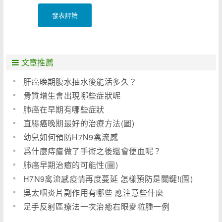
發表評論
文章推薦
肝癌晚期腹水抽水後能活多久？
骨質增生會出現哪些症狀呢
肺癌在早期有哪些症狀
直腸癌晚期最好的治療方法(圖)
幼兒如何預防H7N9禽流感
爲什麼痔瘡做了手術之後還會便血呢？
肺癌早期治癒的可能性(圖)
H7N9禽流感疫情再度蔓延 怎樣預防是關鍵!(圖)
吳太咽炎片副作用有哪些 應注意些什麼
足手反射區療法一次治癒右眼麥粒腫一例