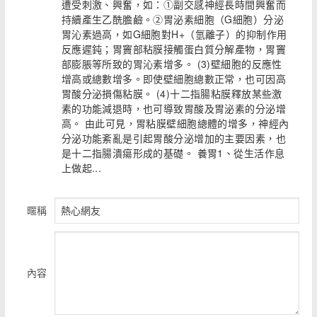
遭受刺激、興奮，如：①副交感神經長時間興奮而
持續產生乙酰膽鹼。②胃泌素細胞（G細胞）分泌
胃沁素過高，如G細胞對H+（氫離子）的抑制作用
反應遲鈍；胃竇部粘膜接觸蛋白質分解產物，胃竇
部膨脹等所致的胃沁素增多。 (3)壁細胞的反應性
增高或總數增多。即使壁細胞總數正常，也可因高
胃酸分泌損傷粘膜。 (4)十二指腸粘膜釋放某些激
素的功能減退時，也可導致胃酸及胃泌素的分泌增
高。 由此可見，胃粘膜壁細胞總體的增多，神經內
分泌功能紊亂是引起胃酸分泌增加的主要因素，也
是十二指腸潰瘍形成的基礎。 養胃1、從生活作息
上做起...
暱稱
內容