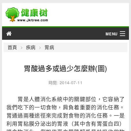
MENU
男性
首頁
疾病
胃病
女性
胃酸過多或過少怎麼辦(圖)
育兒
時間: 2014-07-11
老人
胃是人體消化系統中的關鍵部位，它容納了
綜合
我們吃下的一切食物，肩負着重要的消化任務。
胃通過兩種途徑來完成對食物的消化任務。一是
疾病
利用胃粘膜分泌出的胃液（其中含有胃蛋白四）