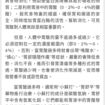
將食物消化，例如使蛋白質降解爲易於吸收的物
質；二是利用胃液中的胃酸（0．2％~0．4％的鹽
酸），殺死食物裏的細菌，確保胃和腸道的安
全，同時增加胃蛋白酶的活性，幫助消化。可見
胃酸對人體來說是相當重要的。
但是，人體中胃酸的量不能過多或過少，它
必須控制在一定的濃度範圍內（即0．2％～0，
4％）。否則，當胃酸過多時就會出現“咯酸水”、
“燒心”、“胃部隱隱作痛”等症狀，嚴重的會降低食
慾，消化不良，進而引發胃潰瘍等多種形式的胃
病。胃酸過少時，也會使消化作用減退，從而導
致營養不良或惡性貧血。
當胃酸過多時，通常用“小蘇打”、“胃舒平”等
藥物進行治療。小蘇打的成分是碳酸氫鈉，胃舒
平中含有氫氧化鋁。它們都能和胃液中的胃酸發