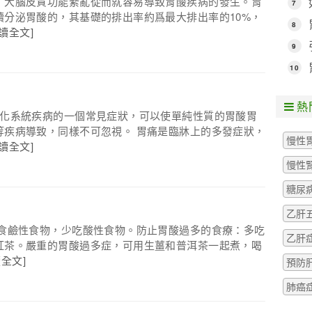
，大腦皮質功能紊亂從而就容易導致胃酸疾病的發生。胃
7
分泌胃酸的，其基礎的排出率約爲最大排出率的10%，
8
閱讀全文]
9
10
熱
消化系統疾病的一個常見症狀，可以使單純性質的胃酸胃
等疾病導致，同樣不可忽視。 胃痛是臨牀上的多發症狀，
慢性
閱讀全文]
慢性
糖尿
乙肝
多食鹼性食物，少吃酸性食物。防止胃酸過多的食療：多吃
乙肝
紅茶。嚴重的胃酸過多症，可用生薑和普洱茶一起煮，喝
讀全文]
預防
肺癌