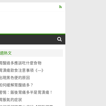
週熱文
胃酸過多應該吃什麼食物
胃潰瘍飲食注意事項《―》
出現黑色便的原因
如何緩解胃酸過多？
警惕：飯後胃痛多半是胃潰瘍！
胃脹氣的症狀