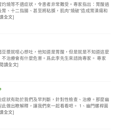
胃灼燒等不適症狀，令患者非常難受。專家指出：胃酸過
胃、十二指腸、甚至將粘膜，肌肉“燒破”造成胃潰瘍和
閱讀全文]
喝豆漿就噁心想吐，他知道是胃酸，但是就是不知道這麼
，不治療會有什麼危害。爲此李先生來諮詢專家。 專家
[閱讀全文]
？
些症狀有助於我們及早判斷，針對性檢查、治療。那麼幽
此做出瞭解釋，讓我們來一起看看吧。 1、幽門螺桿菌
閱讀全文]