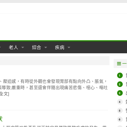
老人
綜合
疾病
孕
陰道
性包皮
老人保健
女性卵巢
懷孕
老人生活
兩性
分娩
糖尿病
老人飲食
減肥
癌症
美容
肝病
一
經期
性保養
老人心理
新生兒期
女性護理
老人疾病
整形
嬰兒期
胃病
老人健身
瑜伽
腎病
健身
泌尿科
1
脹、壓迫感，有時從外觀也會發現胃部有點向外凸、脹氣，
期
生理
性疾病
老人用品
學前期
女性疾病
亞健康
老人護理
母嬰用品
肛腸科
急救自救
精神病
骨科
2
脹導致;嚴重時，甚至還會伴隨出現痛苦悲傷、噁心、嘔吐
全文]
3
耳鼻喉
腦病
心血管
4
皮膚病
眼科
口腔科
5
狀
內科
6