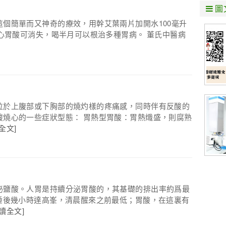
圖
個簡單而又神奇的療效，用幹艾葉兩片加開水100毫升
燒心胃酸可消失，喝半月可以根治多種胃病。 董氏中醫病
位於上腹部或下胸部的燒灼樣的疼痛感，同時伴有反酸的
酸燒心的一些症狀型態： 胃熱型胃酸：胃熱熾盛，則腐熟
全文]
泌鹽酸。人胃是持續分泌胃酸的，其基礎的排出率約爲最
睡後幾小時達高峯，清晨醒來之前最低；胃酸，在這裏有
閱讀全文]