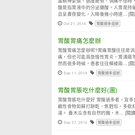
當精神緊張、過度疲勞、情緒不佳時
酸是指胃液中的分泌鹽酸。人胃是持續
且呈晝夜變化，入睡後幾小時達...
[
Oct 21, 2014
胃酸過多症狀
胃酸胃痛怎麼辦
胃酸胃痛怎麼辦呢?胃痛胃酸往往是
痛，但也可能爲急慢性胃炎，胃潰瘍
然而很多時候，患者往往模棱兩...
[
Sep 11, 2014
胃酸過多症狀
胃酸胃脹吃什麼好(圖)
胃酸胃脹吃什麼好 胃酸過多者，宜
鹼性食物如蘇打餅乾，焦麪包，多飲
湯。 番木瓜含有自然的酶，木...
[閱
Sep 07, 2014
胃酸過多症狀