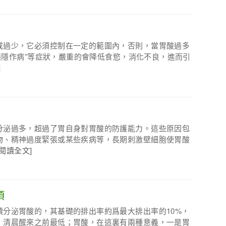
或過少，它必須控制在一定的範圍內，否則，當胃酸過多
部隱隱作病”等症狀，嚴重的會降低食慾，消化不良，進而引
]
分泌過多，超過了胃自身對胃酸的防護能力。這些原因包
物、精神過度緊張或某些疾病等，長期刺激壁細胞使胃酸
[閱讀全文]
項
分泌胃酸的，其基礎的排出率約爲最大排出率的10%，
，清晨醒來之前最低；胃酸，在這裏有兩種意義，一是胃