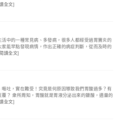
閱讀全文]
生活中的一種常見病、多發病，很多人都經受過胃竇炎的
大家能早點發現病情，作出正確的病症判斷，從而及時的
[閱讀全文]
、嘔吐，實在難受！究竟是何原因導致我們胃酸過多？有
反覆？ 衆所周知，胃酸就是胃液分泌出來的鹽酸，適量的
閱讀全文]