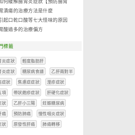
如何緩解腸胃炎症狀【預防腸胃
炎】
胃潰瘍的治療方法是什麼
引起口乾口酸等七大怪味的原因
胃酸過多的治療偏方
門標籤
胃炎症狀
輕度脂肪肝
腎炎症狀
糖尿病食譜
乙肝兩對半
病症狀
焦慮症症狀
溼疹症狀
五項
帶狀皰疹症狀
肝硬化症狀
症狀
乙肝小三陽
妊娠糖尿病
肝癌
預防肺癌
慢性咽炎症狀
症狀
原發性肝癌
肺癌轉移