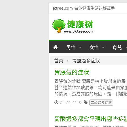
jktree.com 做你健康生活的好幫手
男性
女性
育兒
男性陽痿
女性乳房
男性早泄
準備懷
女性
男
首頁
胃酸過多症狀
男性不育
女性子宮
男性心理
女性
產後
男
胃脹氣的症狀
胃脹氣的症狀 胃脹是指上腹部有飽
男性飲食
女性飲食
男性用品
幼兒
女性
男
甚至連續性地放屁等，均可能是由胃
的情況。造成胃脹的原因，是...
[閱讀
Oct 28, 2015
胃酸過多症狀
胃酸過多都會呈現出哪些症