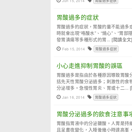
Jun 15, 2014
胃酸過多症狀
胃酸過多的症狀
胃酸過多的症狀，胃酸的量不能過多
時就會出現“咯酸水”、“燒心”、“胃
發胃潰瘍等多種形式的胃...
[閱讀全文
Feb 15, 2014
胃酸過多症狀
小心走進抑制胃酸的誤區
胃酸過多是指由於各種原因導致胃酸
括先天性胃酸分泌過多；刺激性的食
分泌增多。急慢性胃炎、胃或十二...
Jan 16, 2014
胃酸過多症狀
胃酸分泌過多的飲食注意事
胃酸指胃液中的分泌鹽酸。人胃是持續
且呈晝夜變化，入睡後幾小時達高峯