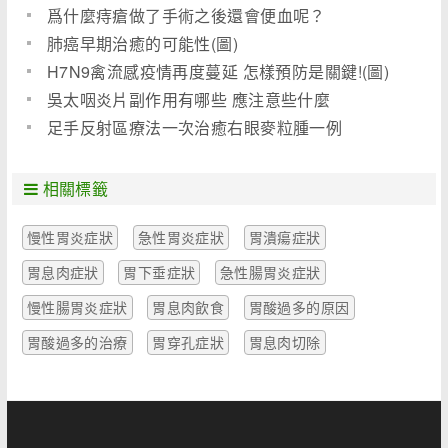
爲什麼痔瘡做了手術之後還會便血呢？
肺癌早期治癒的可能性(圖)
H7N9禽流感疫情再度蔓延 怎樣預防是關鍵!(圖)
吳太咽炎片副作用有哪些 應注意些什麼
足手反射區療法一次治癒右眼麥粒腫一例
相關標籤
慢性胃炎症狀
急性胃炎症狀
胃潰瘍症狀
胃息肉症狀
胃下垂症狀
急性腸胃炎症狀
慢性腸胃炎症狀
胃息肉飲食
胃酸過多的原因
胃酸過多的治療
胃穿孔症狀
胃息肉切除