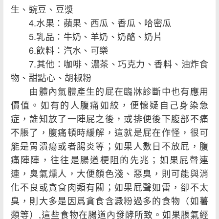
生、豌豆、豆漿
4.水果：蘋果、西瓜、香瓜、哈密瓜
5.乳品：牛奶、羊奶、奶酪、奶片
6.飲料：汽水、可樂
7.其他：咖啡、濃茶、巧克力、香料、油炸食
物、甜點心、胡椒粉
由體內氣體產生的屁在臨牀診斷中也有應用
價值。如有的人腹痛如絞，便懷疑自己身染急
症，誰知放了一陣屁之後，或排便後下腹部不痛
不脹了，腹痛頓時緩解，這就是屁在作怪，很可
能是胃潰瘍或者腸炎等；如果人數日不放屁，腹
痛陣陣，往往是腸道梗阻的先兆；如果屁聲連
連，臭氣燻人，大便顏色淺、惡臭，則可能與消
化不良或貪食肉類有關；如果屁聲如雷，卻不太
臭，則大多是因爲貪食含澱粉過多的食物（如薯
類等）,這些食物在腸道內發酵所致。如果脹氣經