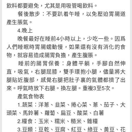
飲料都要避免，尤其是用吸管喝飲料。
餐後散步：不要趴着午睡，以免壓迫胃腸道
產生脹氣。
4.晚上
晚餐最好在睡前4小時以上，少吃一些。因爲
人們睡眠時胃腸蠕動慢，如果還有沒有消化的食
物，就容易造成腸胃負擔，產生腹脹。
睡前的腸胃保養：身體平躺，手腳自然伸
直，吸氣，右腿屈膝，雙手環抱小腿，儘量將大
腿貼近腹部，感覺右腿把肚子裏的氣體都擠了出
來。呼氣時放下右腿。換左腿。重複3至5次。
產氣食物表
1.蔬菜：洋蔥、韭菜、捲心菜、蔥、茄子、大
頭菜、馬鈴薯、蘿蔔、扁豆、酸菜、白薯
2.糧食：玉米、糯米、糙米、雜糧
3.豆類：豆乾、豆腐、紅豆、綠豆、黃豆、花