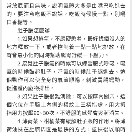
常放屁而且無味，說明氣體大多是由嘴巴吃進去
的，要注意吃飯不說話，吃飯時候慢一點，別嚼
口香糖等。
肚子脹怎麼辦
1.如果想排氣，不應硬憋着，最好找個沒人的
地方釋放一下，或者控制着一點一點地排放，在
聲音最小化的同時幫助腸胃舒緩一下壓力。
2.感覺肚子脹氣的時候可以練習腹式呼吸，吸
氣的時候鼓起肚子，呼氣的時候肚子縮進去。這
個動作可以使全身的氣流順暢，刺激胃腸蠕動，
促進體內廢物排出。
3.如果肚子脹很難消除，可以按摩內關穴，這
個穴位在手腕上內側的橫紋上三橫指處。用大拇
指用力按壓20~30次，不舒服的感覺會逐漸消失。
4.薄荷茶、柑橘茶有緩解肚子脹的作用。將薄
荷油抹在肚臍周圍是最快的方式，塗抹後以順時