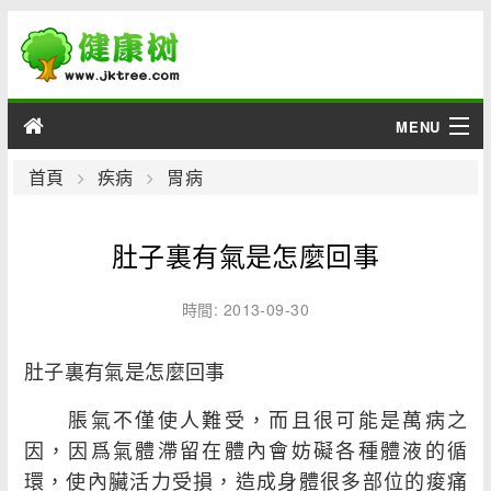
MENU
男性
首頁
疾病
胃病
女性
肚子裏有氣是怎麼回事
育兒
時間: 2013-09-30
老人
肚子裏有氣是怎麼回事
綜合
脹氣不僅使人難受，而且很可能是萬病之
疾病
因，因爲氣體滯留在體內會妨礙各種體液的循
環，使內臟活力受損，造成身體很多部位的痠痛