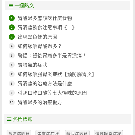
一週熱文
胃酸過多應該吃什麼食物
1
胃潰瘍飲食注意事項《―》
2
出現黑色便的原因
3
如何緩解胃酸過多？
4
警惕：飯後胃痛多半是胃潰瘍！
5
胃脹氣的症狀
6
如何緩解腸胃炎症狀【預防腸胃炎】
7
胃潰瘍的治療方法是什麼
8
引起口乾口酸等七大怪味的原因
9
胃酸過多的治療偏方
10
熱門標籤
食道癌飲食
焦慮症症狀
糖尿病飲食
慢性咽炎症狀