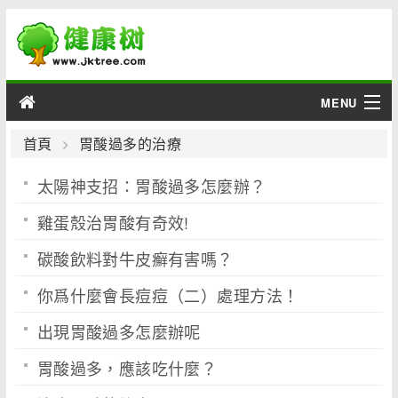
MENU
男性
首頁
胃酸過多的治療
太陽神支招：胃酸過多怎麼辦？
女性
雞蛋殼治胃酸有奇效!
育兒
碳酸飲料對牛皮癬有害嗎？
老人
你爲什麼會長痘痘（二）處理方法！
綜合
出現胃酸過多怎麼辦呢
疾病
胃酸過多，應該吃什麼？