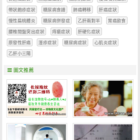
帶狀皰疹症狀
糖尿病食譜
肺癌轉移
肝癌症狀
慢性扁桃體炎
糖尿病併發症
乙肝兩對半
胃癌飲食
腰椎間盤突出症狀
痔瘡症狀
肝硬化症狀
原發性肝癌
溼疹症狀
糖尿病症狀
心肌炎症狀
乙肝小三陽
圖文推薦