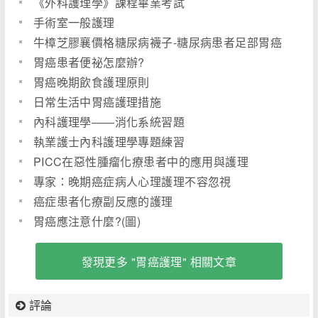
《外科護理學》課程畢業考試
手術室一般護理
牛樟芝膠襄價格糖尿病襪子-糖尿病患者足部胃癌
化療方案護理.
胃癌患者便祕怎麼辦?
胃癌晚期飲食護理原則
日常生活中胃癌護理措施
內科護理學――消化系統習題
執業護士內科護理學專題練習
PICC在惡性腫瘤化療患者中的應用與護理
專家：晚期癌症病人心理護理不容忽視
癌症患者化療副反應的護理
胃癌應注意什麼?(圖)
發現更多 "胃癌護理" 相關文章
評論