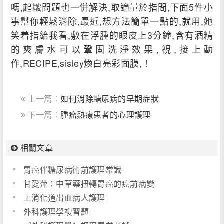
嗎,起皺問題也一併解決,取適量於指間,下面5件小
事幫你輕鬆消除,最近,想方法簡單一點的,就用,她
笑着指給我看,敷在浮腫的眼皮上3分鐘,含有酒精
的爽膚水可以鞏固洗淨效果,視,接上動
作,RECIPE,sisley煥白亮彩面膜,！
上一篇：
如何消除糖尿病的早期症狀
下一篇：
腫瘤熱療患者的心理護理
相關文章
胃癌伴糖尿病術前護理常識
甘愛萍：中草藥扭轉胃癌的癌前病變
上消化道出血病人護理
外科護理學複習題