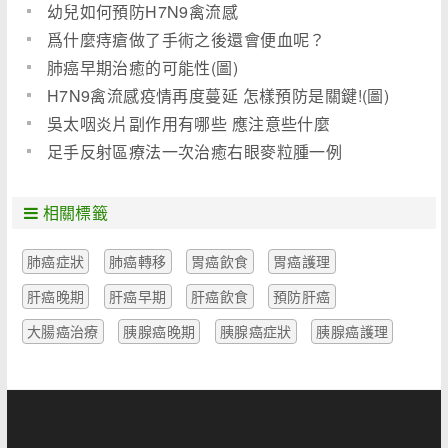
幼兒如何預防H7N9禽流感
爲什麼痔瘡做了手術之後還會便血呢？
肺癌早期治癒的可能性(圖)
H7N9禽流感疫情再度蔓延 怎樣預防是關鍵!(圖)
吳太咽炎片副作用有哪些 應注意些什麼
足手反射區療法一次治癒右眼麥粒腫一例
相關標籤
肺癌症狀
肺癌轉移
胃癌飲食
胃癌護理
肝癌晚期
肝癌早期
肝癌飲食
預防肝癌
大腸癌治療
胰腺癌晚期
胰腺癌症狀
胰腺癌護理