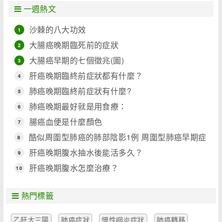
一週熱文
沙棘的八大功效
1
大腸癌晚期臨死前的症狀
2
大腸癌早期的七個徵兆(圖)
3
肝癌晚期臨終前症狀都有什麼？
4
肺癌晚期臨終前症狀有什麼?
5
肺癌晚期最好就是用食療：
6
腸癌血便是什麼顏色
7
酷似周圍型肺癌的肺部陰影1例 周圍型肺癌早期症
8
狀
肝癌晚期腹水抽水後能活多久？
9
肝癌晚期腹水怎麼治療？
10
熱門標籤
乙肝大三陽
肺癌症狀
慢性咽炎症狀
肺癌轉移