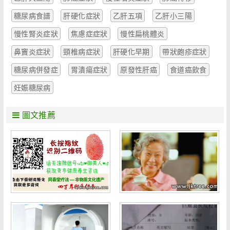
糖尿病食譜
肝硬化症狀
乙肝五項
乙肝小三陽
慢性腎炎症狀
焦慮症症狀
慢性扁桃體炎
鼻竇炎症狀
頸椎病症狀
肝硬化早期
帶狀皰疹症狀
糖尿病併發症
胃潰瘍症狀
原發性肝癌
食道癌飲食
妊娠糖尿病
圖文推薦