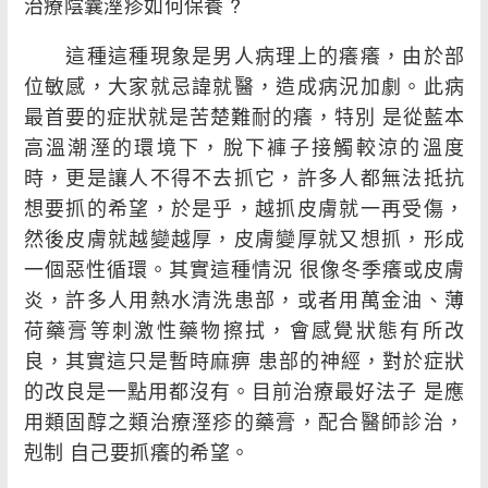
治療陰囊溼疹如何保養 ?
這種這種現象是男人病理上的癢癢，由於部
位敏感，大家就忌諱就醫，造成病況加劇。此病
最首要的症狀就是苦楚難耐的癢，特別 是從藍本
高溫潮溼的環境下，脫下褲子接觸較涼的溫度
時，更是讓人不得不去抓它，許多人都無法抵抗
想要抓的希望，於是乎，越抓皮膚就一再受傷，
然後皮膚就越變越厚，皮膚變厚就又想抓，形成
一個惡性循環。其實這種情況 很像冬季癢或皮膚
炎，許多人用熱水清洗患部，或者用萬金油、薄
荷藥膏等刺激性藥物擦拭，會感覺狀態有所改
良，其實這只是暫時麻痹 患部的神經，對於症狀
的改良是一點用都沒有。目前治療最好法子 是應
用類固醇之類治療溼疹的藥膏，配合醫師診治，
剋制 自己要抓癢的希望。