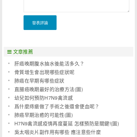
發表評論
文章推薦
肝癌晚期腹水抽水後能活多久？
骨質增生會出現哪些症狀呢
肺癌在早期有哪些症狀
直腸癌晚期最好的治療方法(圖)
幼兒如何預防H7N9禽流感
爲什麼痔瘡做了手術之後還會便血呢？
肺癌早期治癒的可能性(圖)
H7N9禽流感疫情再度蔓延 怎樣預防是關鍵!(圖)
吳太咽炎片副作用有哪些 應注意些什麼