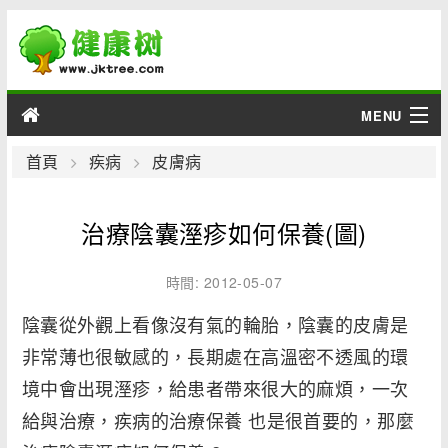
MENU
男性
首頁
疾病
皮膚病
女性
治療陰囊溼疹如何保養(圖)
育兒
時間: 2012-05-07
老人
陰囊從外觀上看像沒有氣的輪胎，陰囊的皮膚是
非常薄也很敏感的，長期處在高溫密不透風的環
綜合
境中會出現溼疹，給患者帶來很大的麻煩，一次
疾病
給與治療，疾病的治療保養 也是很首要的，那麼