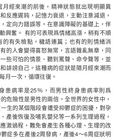
當月經來潮的前後，精神狀態就出現明顯異
解和反應遲鈍，記憶力衰退，主動注意減退，
礙，定向力錯誤等。在意識障礙的基礎上，伴
動興奮。 有的可表現爲情緒高漲，稍有不順
有的有失檢點，穢語連篇；也有的則情緒消
，有的人會變得喜怒無常，言語雜亂無章，同
到一些可怕的情景、聽到罵聲、命令聲等，並
害和誹謗自己。這種病的症狀是隨月經來潮而
每月一次，循環往復。
身患病率是25％，而男性終身患病率則爲
擾的危險性是男性的兩倍。全世界的女性中，
在一生的某個階段會遭受抑鬱症的困擾，對孕
娩、產後恢復及哺乳嬰兒等一系列生理過程，
理應激過程，難免會產生各種心理、生理的改
鬱症多在產後2周發病，產後4～6周症狀明