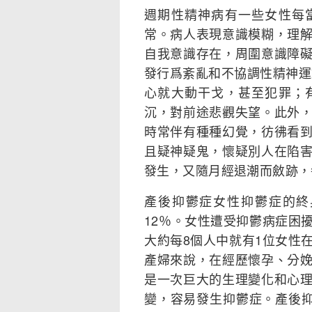
週期性精神病有一些女性每
常。病人表現意識模糊，理
自我意識存在，周圍意識障
發行爲紊亂和不協調性精神運
心就大動干戈，甚至犯罪；
沉，對前途悲觀失望。此外
時常伴有種種幻覺，彷彿看
且疑神疑鬼，懷疑別人在陷
發生，又隨月經退潮而斂跡，
產後抑鬱症女性抑鬱症的終
12％。女性遭受抑鬱病症困
大約每8個人中就有1位女性
產婦來說，在經歷懷孕、分
是一次巨大的生理變化和心
變，容易發生抑鬱症。產後抑