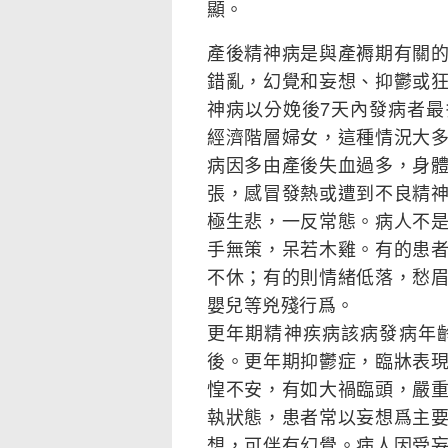
顯。
產後精神病是與產褥期有關
錯亂，幻覺和妄想、抑鬱或
神病以分娩後7天內發病者
經濟階層婦女，這種情況大
病因多由產後失血過多，身
張，感冒發熱或遭到不良精
極生悲，一反常態。病人不
手無策，呆若木雞。有的患
不休；有的則情緒低落，愁
嬰兒等兇殘行爲。
更年期精神疾病該病發病年齡
後。更年期抑鬱症，臨牀表
惶不安，有如大禍臨頭，嚴
執狀態，患者常以妄想爲主
想，可伴有幻覺。病人因受