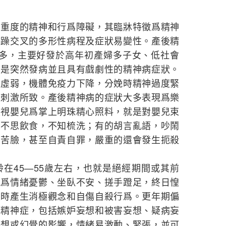
的重度的精神和行爲障礙，其臨牀特徵爲精神
狂躁交叉的多形性病程及症狀易變性。產後精
最多，主要好發於高年初產婦多子女、低社會
多是突然發病並且具有戲劇性的精神病症狀。
體虛弱，機體免疫力下降，分娩時精神過度緊
神刺激所致。產後精神病的症狀大多表現爲樂
是視嬰兒爲掌上明珠精心照料，就是對嬰兒束
者不思飲食，不知梳洗；有的胡言亂語，吵鬧
眉苦臉，甚至自責自罪，嚴重的還會發生扼殺
在45—55歲左右，也就是絕經期間或其前
現爲情緒憂鬱、坐臥不安、搓手蹬足，終日惶
重時產生消極觀念和自傷自殺行爲。更年期偏
要精神症，包括嫉妒妄想和被害妄想、疑病妄
妄想或幻覺的影響，情緒易激動、緊張，並可