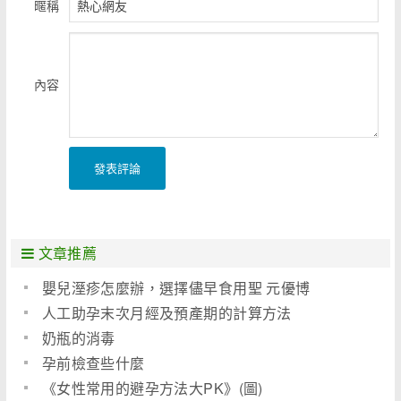
暱稱
內容
發表評論
文章推薦
嬰兒溼疹怎麼辦，選擇儘早食用聖 元優博
人工助孕末次月經及預產期的計算方法
奶瓶的消毒
孕前檢查些什麼
《女性常用的避孕方法大PK》(圖)