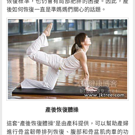
恢復標準，也仍會有局部肥胖的困擾。因此，產
後如何恢復一直是準媽媽們關心的話題。
產後恢復體操
這套“產後恢復體操”是由產科提供，可以幫助產婦
進行骨盆韌帶排列恢復、腹部和骨盆肌肉羣的功