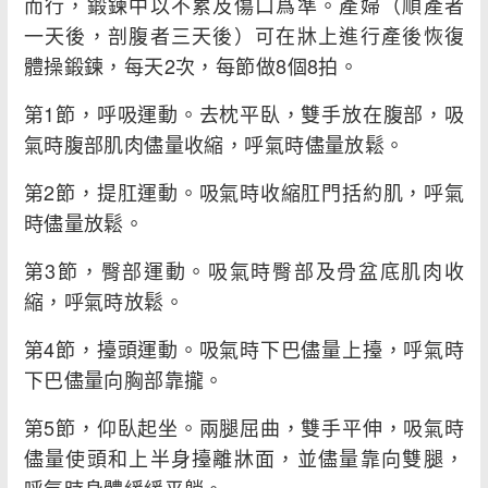
而行，鍛鍊中以不累及傷口爲準。產婦（順產者
一天後，剖腹者三天後）可在牀上進行產後恢復
體操鍛鍊，每天2次，每節做8個8拍。
第1節，呼吸運動。去枕平臥，雙手放在腹部，吸
氣時腹部肌肉儘量收縮，呼氣時儘量放鬆。
第2節，提肛運動。吸氣時收縮肛門括約肌，呼氣
時儘量放鬆。
第3節，臀部運動。吸氣時臀部及骨盆底肌肉收
縮，呼氣時放鬆。
第4節，擡頭運動。吸氣時下巴儘量上擡，呼氣時
下巴儘量向胸部靠攏。
第5節，仰臥起坐。兩腿屈曲，雙手平伸，吸氣時
儘量使頭和上半身擡離牀面，並儘量靠向雙腿，
呼氣時身體緩緩平躺。