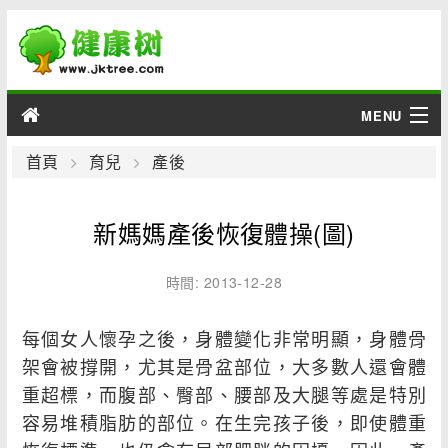
MENU
男性
首頁
育兒
產後
女性
新媽媽產後恢復體操(圖)
育兒
時間: 2013-12-28
老人
每個女人懷孕之後，身體變化非常明顯，身體骨
綜合
架會被撐開，尤其是骨盆部位，大多數人還會體
重超標，而腹部、臀部、腰部及大腿等處是特別
疾病
容易堆積脂肪的部位。在生完孩子後，即使體重