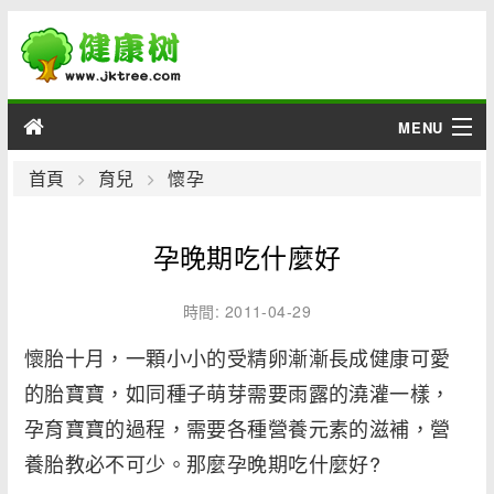
MENU
男性
首頁
育兒
懷孕
女性
孕晚期吃什麼好
育兒
時間: 2011-04-29
老人
懷胎十月，一顆小小的受精卵漸漸長成健康可愛
的胎寶寶，如同種子萌芽需要雨露的澆灌一樣，
綜合
孕育寶寶的過程，需要各種營養元素的滋補，營
疾病
養胎教必不可少。那麼孕晚期吃什麼好?