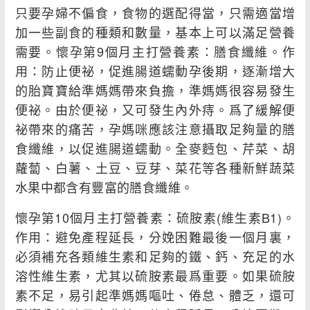
只要孕婦不偏食，食物的選配得當，只需適當增
加一些副食的種類和數量，基本上可以滿足營養
需要。懷孕第9個月主打營養素：膳食纖維。作
用：防止便祕，促進腸道蠕動孕後期，逐漸增大
的胎寶寶給準媽媽帶來負擔，準媽媽很容易發生
便祕。由於便祕，又可發生內外痔。爲了緩解便
祕帶來的痛苦，孕媽咪應該注意攝取足夠量的膳
食纖維，以促進腸道蠕動。全麥麪包、芹菜、胡
蘿蔔、白薯、土豆、豆芽、菜花等各種新鮮蔬菜
水果中都含有豐富的膳食纖維。
懷孕第10個月主打營養素：硫胺素(維生素B1)。
作用：避免產程延長，分娩困難最後一個月裏，
必須補充各類維生素和足夠的鐵、鈣、充足的水
溶性維生素，尤其以硫胺素最爲重要。如果硫胺
素不足，易引起準媽媽嘔吐、倦怠、體乏，還可