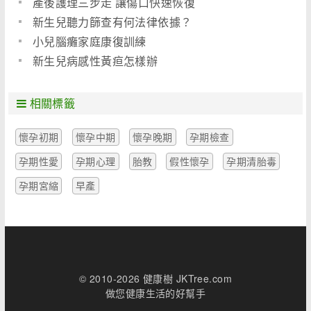
產後護理三步走 讓傷口快速恢復
新生兒聽力篩查有何法律依據？
小兒腦癱家庭康復訓練
新生兒病感性黃疸怎樣辦
相關標籤
懷孕初期
懷孕中期
懷孕晚期
孕期檢查
孕期性愛
孕期心理
胎教
假性懷孕
孕期清胎毒
孕期宮縮
早產
© 2010-2026 健康樹 JKTree.com
做您健康生活的好幫手