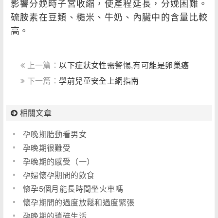
影響分娩時子宮收縮，使產程延長，分娩困難。
硫胺素在豆類、糙米、牛奶、內臟中的含量比較
高。
上一篇：
以下症狀女性需警惕,有可能是卵巢癌
下一篇：
學前兒童安全上網指南
相關文章
孕晚期胎動看男女
孕晚期很難受
孕晚期的感受（一）
孕婦懷孕期間的飲食
懷孕5個月能長時間坐火車嗎
懷孕期間的過度放鬆和過度緊張
孕晚期的瑣碎生活