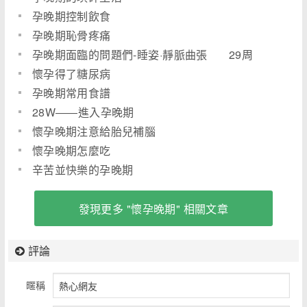
孕晚期控制飲食
孕晚期恥骨疼痛
孕晚期面臨的問題們-睡姿·靜脈曲張 29周
懷孕得了糖尿病
孕晚期常用食譜
28W――進入孕晚期
懷孕晚期注意給胎兒補腦
懷孕晚期怎麼吃
辛苦並快樂的孕晚期
發現更多 "懷孕晚期" 相關文章
評論
暱稱