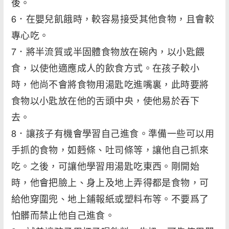
後。
6．在嬰兒飢餓時，較容易接受其他食物，且會較
專心吃。
7．將半流質或半固體食物放在碗內，以小匙餵
食，以使他適應成人的飲食方式。在孩子較小
時，他尚不會將食物用湯匙吃進嘴裏，此時要將
食物以小匙放在他的舌頭中央，使他易於吞下
去。
8．讓孩子有機會學習自己進食。準備一些可以用
手抓的食物，如麪條、吐司條等，讓他自己抓來
吃。之後，可讓他學習用湯匙吃東西。剛開始
時，他會把臉上、身上及地上弄得都是食物，可
給他穿圍兜、地上鋪報紙或塑料布等。不要爲了
怕髒而禁止他自己進食。