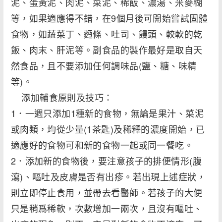
泥、蛋黃泥、肉泥、菜泥、稀飯、濃湯、米麥糊
等，如果適應得不錯，在9個月後可開始嘗試固體
食物，如蔬菜丁、麪條、吐司、饅頭、較軟的乾
飯、肉末、肝泥等。副食品的製作最好是取自天
然食品，且不要添加任何調味品(鹽、糖、味精
等)。
添加輔食原則及技巧：
1．一週只添加1種新的食物，無論是果汁、菜泥
或肉類，均從少量(1茶匙)及稀釋的濃度開始，已
適應好的食物可和新的食物一起或同一餐吃。
2．添加新的食物後，要注意孩子的排便情形(腹
瀉)、嘔吐及皮膚是否有出疹。若出現上述症狀，
則立即停止食用，並帶去看醫師。若孩子的大便
只是稍爲稀軟，次數增加一兩次，且沒有嘔吐、