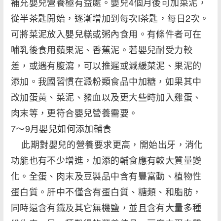
補充嬰兒營養極有益處。嬰兒4個月後可加菜泥，
從半茶匙開始，逐漸增加到每次l茶匙，每日2次。
可將菜泥放入嬰兒糕或粥內食用。有條件者可在
哺乳後食用蘋果泥、香蕉泥。若嬰兒耐受力較
差，或遇有腹瀉，可以推遲或減緩菜泥、果泥的
添加。我國習慣在澱粉類食品中加糖，如果其中
改加蛋黃、菜泥、豬血以及更大些時加入雞蛋、
肉末等，更符合嬰兒營養需要。
7～9月嬰兒如何添加輔食
此期對嬰兒的營養要求更高，開始出牙，消化
功能也有不少增進，加添的輔食應有較大質量變
化。全蛋、肉末及豆製品中含有豐富動、植物性
蛋白質。肝中不僅含有蛋白質、糖類、和脂肪，
同時還含有鐵及其它無機鹽，並且含有大量多種