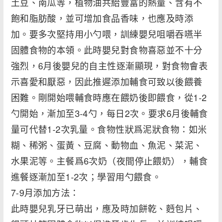
土豆、南瓜等，植物油共給豐富的熱量、含有不
飽和脂肪酸，並可增加食品香味，也應及時添
加。要多次堅持用小勺喂，訓練嬰兒咀嚼吞嚥半
固體食物的本領。此時嬰兒對食物喜惡並不十分
強烈，6月後嬰兒的自主性逐漸顯現，對食物會表
示喜愛和厭惡，因此推遲添加輔食可致以後餵養
困難。剛開始喂輔食時應在餵奶後即餵食，從1-2
勺開始，漸加至3-4勺，每日2次。要求6月後輔食
量可代替1-2次乳量。食物性狀爲泥狀食物：如米
糊、稀粥、蛋黃、豆腐、動物血、魚泥、菜泥、
水果泥等。主餐爲6次奶（夜間停止餵奶），輔食
進餐逐漸加至1-2次；學習用勺餵食。
7-9月添加方法：
此時嬰兒乳牙已萌出，應及時加餅乾、麪包片、