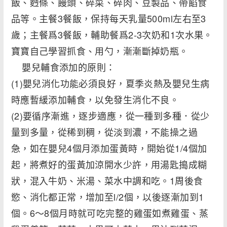
飯、麪條、饅頭、碎菜、碎肉、豆製品、帶餡食
品等。主餐3餐飯，保持每天乳量500ml左右至3
歲；主餐爲3餐飯，輔助餐爲2-3次奶和1次水果。
寶寶自己學習抓食、用勺，漸漸斷掉奶瓶。
嬰兒輔食添加的原則：
(1)嬰兒消化功能必須良好，夏季炎熱及嬰兒生病
時應暫緩添加輔食，以免發生消化不良。
(2)要循序漸進，逐步適應，從一種到多種．從少
量到多量，從稀到稠，從淡到濃，不能操之過
急，如在嬰兒4個月添加蛋黃時，開始從1/4個加
起，將煮好的蛋黃加涼開水少許，用湯匙搗成糊
狀，混入牛奶、米湯、菜水中調和吃。1周後食
慾、消化都正常，增加至l/2個，以後逐漸加到1
個。6～8個月時就可吃完整的雞蛋如煮雞蛋、蒸