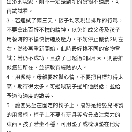
出疹的現象，則不一定是對新的食物不適應，可
再試試看。
3．若連試了兩三天，孩子均表現出排斥的行爲，
不要拿出百折不撓的精神，以免造成父母及孩子
用餐時的不愉快情緒及壓力，不妨停止餵食2周左
右，然後再重新開始，此時最好換不同的食物嘗
試；若仍不成功，且孩子已超過6個月大，則需推
敲癥結所在，並請教有經驗的人。
4．用餐時，母親要放鬆心情，不要把目標訂得太
高，期待得太多。可邊喂孩子邊和他說話，並給
予適時適度的讚美。
5．讓嬰兒坐在固定的椅子上，最好是給嬰兒特製
的用餐椅，椅子上不要有玩具等會分散注意力的
東西。孩子若坐不穩，可用墊子或枕頭墊在他背