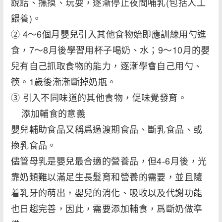
說話、撫摸、玩耍，逐漸停止夜間哺乳(包括人工
餵養)。
② 4～6個月嬰兒引入其他食物始即應訓練用勺進
食，7～8月後學習用杯子喝奶、水；9～10月的嬰
兒有自己抓取食物的能力，逐漸學會自己用勺、
筷。1歲後漸漸斷掉奶瓶。
③ 引入不同味道的其他食物，促味覺發育。
添加輔食的意義
嬰兒輔助食品又稱爲過渡期食品、斷乳食品、或
換乳食品。
儘管母乳是嬰兒最合適的營養品，但4-6月後，光
靠奶類難以滿足生長髮育和營養的需要，並且隨
着乳牙的萌出，嬰兒的消化、吸收以及代謝功能
也日趨完善，因此，需要添加輔食，爲斷奶做準