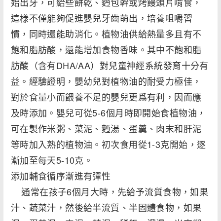
始出牙，可給些餅乾、麪包幹或烤饅頭片啃食，
這樣不僅能夠促進嬰兒牙齒萌出，培養咀嚼習
慣，同時還能助消化。植物油供給熱量多且有不
飽和脂肪酸，還能增加食物香味。其中不飽和脂
肪酸（含有DHA/AA）對兒童神經系統發育十分有
益。經驗證明，嬰幼兒對植物油的耐受力極佳，
對於食量小而餵養不足的嬰兒更爲有利，因而應
及時添加。嬰兒可從5-6個月時即開始食植物油，
可在製作米粥、菜泥、麪湯、蛋羹、肉末和肝泥
等時加入熟的植物油。初次食用從1-3克開始，逐
漸加至每天5-10克。
添加輔食循序漸進有彈性
通常在孩子6個月大時，先給予流質食物，如果
汁、蔬菜汁，然後給半流質、半固體食物，如果