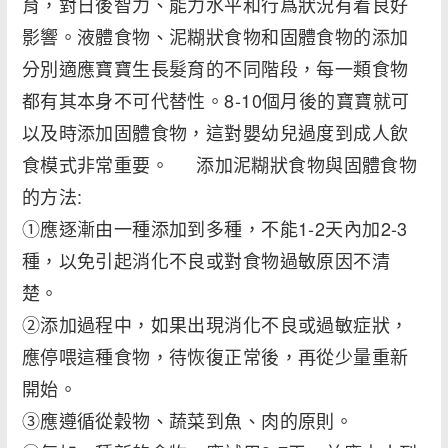
育，對日後智力、能力水平和行爲狀況有着良好
影響。液體食物、泥糊狀食物和固體食物的添加
分別適應寶寶生長髮育的不同階段，每一類食物
都有其本身不可代替性。8-10個月後的寶寶就可
以及時添加固體食物，這對嬰幼兒過度到成人飲
食模式非常重要。 添加泥糊狀食物與固體食物
的方法:
①應逐漸由一種添加到多種，不能1-2天內加2-3
種，以免引起消化不良或對食物過敏原因不清
楚。
②添加過程中，如果出現消化不良或過敏症狀，
應停喂這種食物，待恢復正常後，再從少量重新
開始。
③應遵循從穀物、蔬菜到魚、肉的原則。