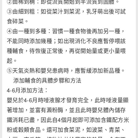
②由稀到稠：即從流質開始到半流質到固體。
③由細到粗：如從菜汁到菜泥，乳牙萌出後可試
食碎菜。
④由一種到多種：習慣一種食物後再加另一種，
不能同時添加幾種；如出現消化不良應暫停喂該
種輔食，待恢復正常後，再從開始量或更小量喂
起。
⑤天氣炎熱和嬰兒患病時，應暫緩添加新品種。
添加輔食的具體步驟和方法
4-6月添加方法：
嬰兒於4-6月時唾液腺才發育完全，此時唾液量顯
著增加，並富有澱粉酶，並且此時嬰兒體內儲存
鐵消耗已盡，因此自4個月起即可添加含鐵配方米
粉或穀類食品。還可加食菜泥，如波菜、青菜、