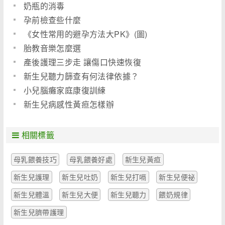
奶瓶的消毒
孕前檢查些什麼
《女性常用的避孕方法大PK》(圖)
胎教音樂怎麼選
產後護理三步走 讓傷口快速恢復
新生兒聽力篩查有何法律依據？
小兒腦癱家庭康復訓練
新生兒病感性黃疸怎樣辦
相關標籤
母乳餵養技巧
母乳餵養好處
新生兒黃疸
新生兒護理
新生兒吐奶
新生兒打嗝
新生兒便祕
新生兒體溫
新生兒大便
新生兒聽力
餵奶規律
新生兒臍帶護理