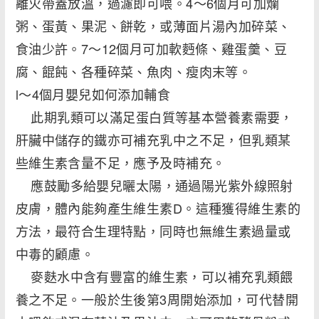
離火帶蓋放溫，過濾即可喂。4～6個月可加爛
粥、蛋黃、果泥、餅乾，或薄面片湯內加碎菜、
食油少許。7～12個月可加軟麪條、雞蛋羹、豆
腐、餛飩、各種碎菜、魚肉、瘦肉末等。
l～4個月嬰兒如何添加輔食
此期乳類可以滿足蛋白質等基本營養素需要，
肝臟中儲存的鐵亦可補充乳中之不足，但乳類某
些維生素含量不足，應予及時補充。
應鼓勵多給嬰兒曬太陽，通過陽光紫外線照射
皮膚，體內能夠產生維生素D。這種獲得維生素的
方法，最符合生理特點，同時也無維生素過量或
中毒的顧慮。
麥麩水中含有豐富的維生素，可以補充乳類餵
養之不足。一般於生後第3周開始添加，可代替開