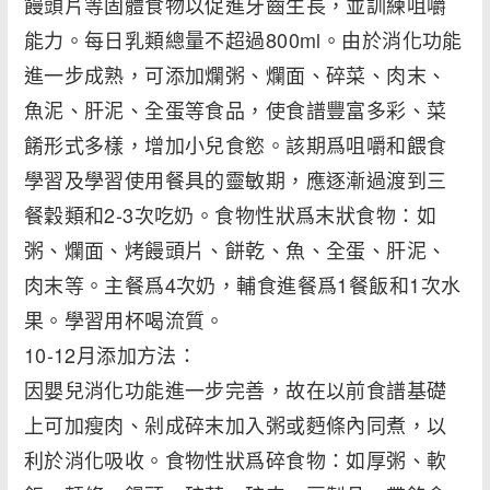
饅頭片等固體食物以促進牙齒生長，並訓練咀嚼
能力。每日乳類總量不超過800ml。由於消化功能
進一步成熟，可添加爛粥、爛面、碎菜、肉末、
魚泥、肝泥、全蛋等食品，使食譜豐富多彩、菜
餚形式多樣，增加小兒食慾。該期爲咀嚼和餵食
學習及學習使用餐具的靈敏期，應逐漸過渡到三
餐穀類和2-3次吃奶。食物性狀爲末狀食物：如
粥、爛面、烤饅頭片、餅乾、魚、全蛋、肝泥、
肉末等。主餐爲4次奶，輔食進餐爲1餐飯和1次水
果。學習用杯喝流質。
10-12月添加方法：
因嬰兒消化功能進一步完善，故在以前食譜基礎
上可加瘦肉、剁成碎末加入粥或麪條內同煮，以
利於消化吸收。食物性狀爲碎食物：如厚粥、軟