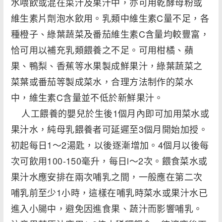
水喂飲或混在菜汁及果汁中，亦可用乾酵母粉或
維生素片劑泡水飲用。乳類中維生素C量不足，各
種橙子、綠葉蔬菜及番茄維生素C含量均較豐富，
恰可用以補充乳類餵養之不足。可用柑橘、蘋
果、鴨梨、香蕉等水果製成鮮果汁，綠葉蔬菜之
菜葉或番茄等製成菜水，合理方法制作的菜水
中，維生素C含量並不低於新鮮果汁。
人工餵養的嬰兒於生後1個月內即可加用菜水或
果汁水，純母乳餵養者可延遲至3個月開始加授。
初起每日1～2湯匙，以後逐漸增加。4個月以後每
次可飲用100-150毫升，每日l～2次。餵食菜水或
果汁水應安排在兩次哺乳之間，一般應在第二次
哺乳前至少1小時，這樣在哺乳時菜水或果汁水已
進入小腸中，避免因進食果、蔬汁而影響哺乳。