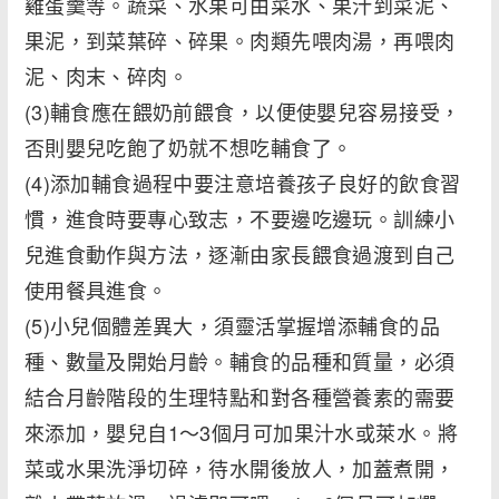
雞蛋羹等。蔬菜、水果可由菜水、果汁到菜泥、
果泥，到菜葉碎、碎果。肉類先喂肉湯，再喂肉
泥、肉末、碎肉。
(3)輔食應在餵奶前餵食，以便使嬰兒容易接受，
否則嬰兒吃飽了奶就不想吃輔食了。
(4)添加輔食過程中要注意培養孩子良好的飲食習
慣，進食時要專心致志，不要邊吃邊玩。訓練小
兒進食動作與方法，逐漸由家長餵食過渡到自己
使用餐具進食。
(5)小兒個體差異大，須靈活掌握增添輔食的品
種、數量及開始月齡。輔食的品種和質量，必須
結合月齡階段的生理特點和對各種營養素的需要
來添加，嬰兒自1～3個月可加果汁水或萊水。將
菜或水果洗淨切碎，待水開後放人，加蓋煮開，