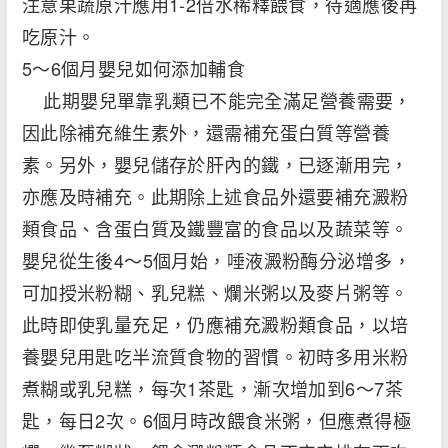
注意果蔬原汁應用1-2倍水稀釋餵食，待適應後再
吃原汁。
5～6個月嬰兒如何添加輔食
此期嬰兒單靠乳類已不能完全滿足營養需要，
因此除補充維生素外，還需補充蛋白質等營養
素。另外，嬰兒儲存於肝內的鐵，已逐漸用完，
亦應及時補充。此期除上述食品外還要補充澱粉
類食品、含蛋白質及鐵豐富的食品以及蔬菜等。
嬰兒從生後4～5個月始，唾液澱粉酶分泌增多，
可加授米粉糊、乳兒糕、爛米粥以及麥片粥等。
此時即使乳量充足，仍應補充澱粉類食品，以培
養嬰兒用匙吃半流質食物的習慣。初時多用米粉
煮糊或乳兒糕，每次1茶匙，漸次增加到6～7茶
匙，每日2次。6個月時改餵食米粥，但應煮得極