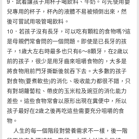
9．試着讓孩子用杯子喝飲料、牛奶。可先使用嬰
兒專用的杯子，杯內的液體不易被傾倒出來，然
後可嘗試用吸管喝飲料。
10．若孩子沒有長牙，可以吃有顆粒的食物嗎?這
是母親們常會問的一個問題。即使是已長牙的孩
子，1歲大左右時最多也只有6～8顆牙，在2歲以
前的孩子，很少是用牙齒來咀嚼食物的，大多是
將食物用前門牙撕斷後就吞下去。大多數的孩子
對食物(要煮軟些)的消化、吸收能力都很不錯，只
有對胡蘿蔔粒、帶皮的玉米粒及豌豆的消化能力
差些。這些食物常會以原形出現在糞便中，所以
孩子最好在2歲之後再吃這些需要充分咀嚼的食
物。
人生的每一個階段對營養需求不一樣，後一階