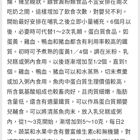
爛，幾至糊狀。餵食澱粉類食品不宜安排在兩次
吃奶之間，這樣增加了飲食次數，對嬰兒不利。
開始最好安排在哺乳之後立即小量補充。6個月以
後，必要時可代替1～2次乳類。蛋白質食品，如
蛋黃、雞血、鴨血和豬血都含有利用率較高的鐵
質。初時可予煮熟的蛋黃1／4個，調在米粉、乳
兒糕或粥內食用。以後逐漸增加至1/2個，直到1
個。雞血、鴨血、豬血可以和水蒸熟，切末煮羹
或加入粥內食用。魚肉中蛋白質生理價值較高，
所含氨基酸組成也較畜肉好，且肉質細嫩，脂肪
含量低，還含有適量鐵質，可以作爲蛋白質類嬰
兒輔食。可以將清蒸魚肉末，放入乳兒糕或粥
內，從1～3克開始，漸增加到5～10克，每日2
次。蔬菜和水果中含有豐富維生素c和無機鹽，對