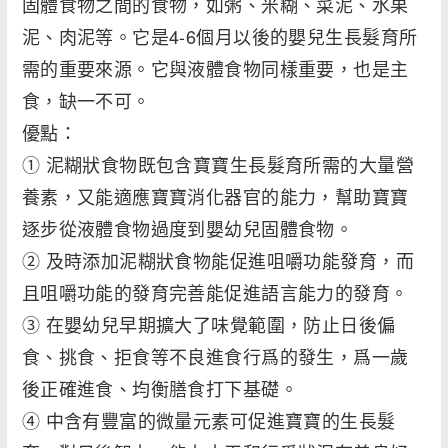
固體食物之間的食物，如粥、米糊、菜泥、水果
泥、肉泥等。它是4-6個月以後的嬰兒生長髮育所
需的重要來源。它與液體食物同樣重要，也是主
食，缺一不可。
優點：
① 泥糊狀食物既包含寶寶生長髮育所需的大量營
養素，又能適應寶寶消化器官的能力，幫助寶寶
逐步從液體食物過度到嬰幼兒固體食物。
② 及時添加泥糊狀食物能促進咀嚼功能發育，而
且咀嚼功能的發育完善能促進語言能力的發育。
③ 在嬰幼兒早期擴大了味覺範圍，防止日後偏
食、挑食、拒食等不良進食行爲的發生，爲一歲
後正確進食、均衡膳食打下基礎。
④ 中含有豐富的微量元素可促進寶寶的生長髮