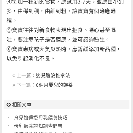
④每加一種新的食物，應試用3-7天，並應由小到
多，由稀到稠，由細到粗，讓寶寶有個適應過
程。
⑤寶寶往往對新食物表現出拒食、噁心甚至嘔
吐，要注意孩子是否適應，並可諮詢醫生。
⑥寶寶患病或天氣炎熱時，應暫緩添加新品種，
以免引起消化不良。
上一篇：
嬰兒腹瀉推拿法
下一篇：
6個月嬰兒的餵養
相關文章
育兒嫂傳授母乳餵養技巧
母乳餵養認知調查問卷