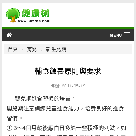
MENU
男性
首頁
育兒
新生兒期
女性
輔食餵養原則與要求
育兒
時間: 2011-05-19
老人
嬰兒期進食習慣的培養：
嬰兒期注意訓練兒童進食能力，培養良好的進食
綜合
習慣。
疾病
① 3～4個月齡後應白日多給一些積極的刺激，如