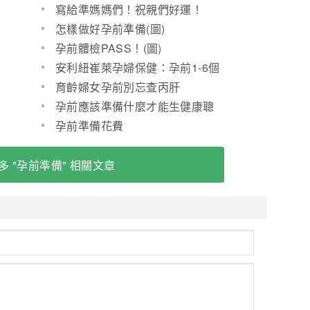
寫給準媽媽們！祝親們好運！
（準備篇）
怎樣做好孕前準備(圖)
孕前體檢PASS！(圖)
安利紐崔萊孕婦保健：孕前1-6個
月套餐
育齡婦女孕前別忘查丙肝
孕前應該準備什麼才能生健康聰
明寶寶？
孕前準備花費
多 "孕前準備" 相關文章