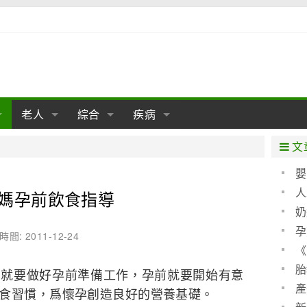
老人
綜合
疾病
孕
陰道
性包皮
老人保健
女性卵巢
懷孕
老人生活
兩性
分娩
糖尿病
老人飲食
減肥
癌症
美容
肝病
文
經期
性保養
老人心理
新生兒期
女性護理
老人疾病
整形
嬰兒期
胃病
老人健身
瑜伽
腎病
健身
泌尿科
嬰
聖 
人
媽孕前飲食指導
期
生理
性疾病
老人用品
學前期
女性疾病
亞健康
老人護理
母嬰用品
肛腸科
急救自救
精神病
骨科
算方
奶
耳鼻喉
腦病
心血管
孕
時間: 2011-12-24
《
皮膚病
眼科
口腔科
(圖)
胎
麼就要做好孕前準備工作，孕前就要開始有意
內科
產
食習慣，爲懷孕創造良好的營養基礎。