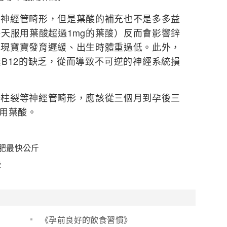
的神經管畸形，但是葉酸的補充也不是多多益
天服用葉酸超過1mg的葉酸）反而會影響鋅
出現寶寶發育遲緩、出生時體重過低。此外，
B12的缺乏，從而導致不可逆的神經系統損
脊柱裂等神經管畸形，應該從三個月到孕後三
用葉酸。
肥最快公斤
些
《孕前良好的飲食習慣》