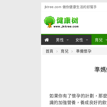
jktree.com 做你健康生活的好幫手
男性
女性
育兒
男性陽痿
女性乳房
男性早泄
準備懷
女性
男
首頁
育兒
準備懷孕
男性不育
女性子宮
男性心理
女性
產後
男
準媽
男性飲食
女性飲食
男性用品
幼兒
女性
男
如果你有了懷孕的計劃，那
識的加強營養，養成良好的飲