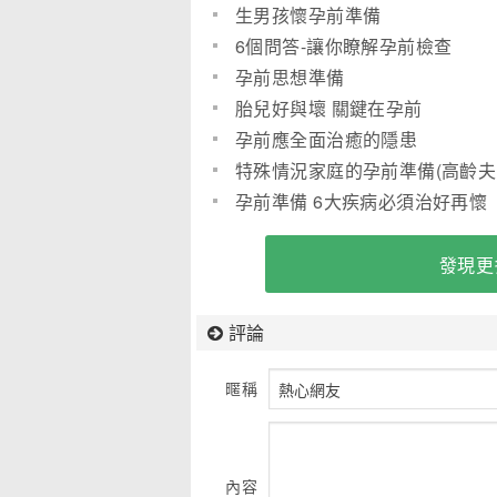
生男孩懷孕前準備
6個問答-讓你瞭解孕前檢查
孕前思想準備
胎兒好與壞 關鍵在孕前
孕前應全面治癒的隱患
特殊情況家庭的孕前準備(高齡夫
妻)
孕前準備 6大疾病必須治好再懷
孕(圖)
發現更
評論
暱稱
內容