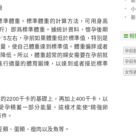
新
重
小
新
標準體重。標準體重的計算方法，可用身高
公斤）即爲標準體重。據統計資料，懷孕後期
相
／5左右，孕前如果體重低於標準值，特別是
食量，使自己體重達到標準值。體重偏胖或者
孕前
大降低。所以，體重超常的婦女需要在孕前就
孕前
進行適量的體育鍛煉，以達到或者接近標準
女性
2200千卡的基礎上，再加上400千卡，以
受孕積蓄一部分能量，這樣才能使“精強卵
條件。
豆類、蛋類、瘦肉以及魚等。