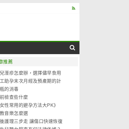
章推薦
兒溼疹怎麼辦，選擇儘早食用
元優博
工助孕末次月經及預產期的計
法
瓶的消毒
前檢查些什麼
女性常用的避孕方法大PK》
教音樂怎麼選
後護理三步走 讓傷口快速恢復