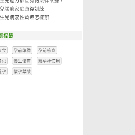
生兒聽力篩查有何法律依據？
兒腦癱家庭康復訓練
生兒病感性黃疸怎樣辦
關標籤
飲食
孕前準備
孕前檢查
禁忌
優生優育
驗孕棒使用
避孕
懷孕葉酸