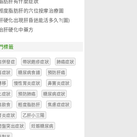
脂肪肝有什麼症狀
輕度脂肪肝的穴位按摩治療圖
肝硬化出現肝昏迷能活多久?(圖)
治肝硬化中藥方
門標籤
病併發症
帶狀皰疹症狀
肺癌症狀
瘍症狀
糖尿病食譜
預防肝癌
轉移
慢性胃炎症狀
鼻竇炎症狀
化症狀
預防肺癌
糖尿病症狀
癌飲食
輕度脂肪肝
焦慮症症狀
腎炎症狀
乙肝小三陽
間盤突出症狀
妊娠糖尿病
兩對半