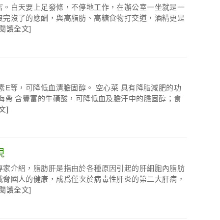
富。白天要上足發條，不停地工作，在辦公室一坐就是一
沒完沒了的應酬，與高脂肪、高糖食物打交道，酒精更是
[閱讀全文]
素E等，可降低血清膽固醇。 空心菜 具有降脂減肥的功
海帶 含豐富的牛磺酸，可降低血及膽汗中的膽固醇；食
文]
現
專家介紹，脂肪肝是指由於各種原因引起的肝細胞內脂肪
威脅國人的健康，成爲僅次於病毒性肝炎的第二大肝病，
[閱讀全文]