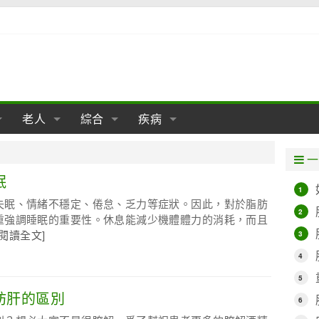
老人
綜合
疾病
孕
陰道
性包皮
老人保健
女性卵巢
懷孕
老人生活
兩性
分娩
糖尿病
老人飲食
減肥
癌症
美容
肝病
一
經期
性保養
老人心理
新生兒期
女性護理
老人疾病
整形
嬰兒期
胃病
老人健身
瑜伽
腎病
健身
泌尿科
眠
1
失眠、情緒不穩定、倦怠、乏力等症狀。因此，對於脂肪
期
生理
性疾病
老人用品
學前期
女性疾病
亞健康
老人護理
母嬰用品
肛腸科
急救自救
精神病
骨科
2
重強調睡眠的重要性。休息能減少機體體力的消耗，而且
[閱讀全文]
3
耳鼻喉
腦病
心血管
4
皮膚病
眼科
口腔科
5
肪肝的區別
內科
6