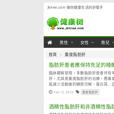
jktree.com 做你健康生活的好幫手
男性
女性
育兒
男性陽痿
女性乳房
男性早泄
準備懷
女性
男
首頁
重度脂肪肝
男性不育
女性子宮
男性心理
女性
產後
男
脂肪肝患者應保持充足的睡
臨牀觀察發現，多數脂肪肝患者伴有
男性飲食
女性飲食
男性用品
幼兒
女性
男
肝，尤其是重度脂肪肝的治療，應着
能減少活動後的糖原分解、蛋白質...
Feb 12, 2016
重度脂肪肝
酒精性脂肪肝和非酒精性脂