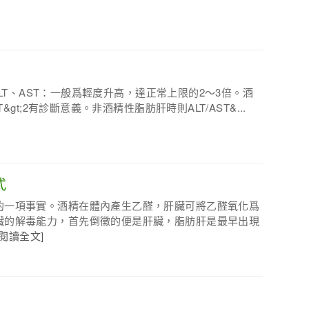
)ALT、AST：一般爲輕度升高，達正常上限的2～3倍。酒
&gt;2有診斷意義。非酒精性脂肪肝時則ALT/AST&...
式
的一項事實。酒精在體內產生乙醛，肝臟可將乙醛氧化爲
臟的解毒能力，首先倒黴的便是肝臟，脂肪肝是最早出現
[閱讀全文]