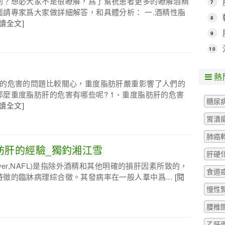
別？想必大家不是很瞭解，爲了幫祝患者更多的瞭解酒精
7
請專家爲大家做詳細解答，和具體分析： 一.酒精性脂
8
閱讀全文]
9
10
熱
肝的危害的問題比較關心，重度脂肪肝嚴重影響了人們的
麼重度脂肪肝的危害有哪些呢? 1、重度脂肪肝的危害
糖尿
閱讀全文]
胃潰
肺癌
肪肝的經驗_獨釣湘江雪
肝硬
atty liver,NAFL)是指除外酒精和其他明確的損肝因素所致的，
食道
徵的臨牀病理綜合徵。其發病率在一般人羣中爲...
[閱
慢性
腰椎
乙肝