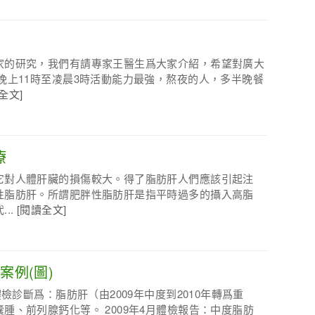
家的研究，我們有請專家王醫生爲大家介紹，希望對廣大
晚上11時至凌晨3時活動能力最強，熬夜的人，多半晚餐
全文]
療
它對人體肝臟的損傷較大。得了脂肪肝人們應該引起注
性脂肪肝。所謂肥胖性脂肪肝是指平時過多的攝入高脂
..
[閱讀全文]
肝案例(圖)
檢診斷爲：脂肪肝（由2009年中度到2010年轉爲重
腫、前列腺鈣化等。 2009年4月體檢報告：中度脂肪