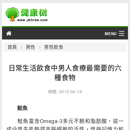
MENU
男性
首頁
男性
男性飲食
女性
日常生活飲食中男人食療最需要的六
育兒
種食物
老人
時間: 2013-04-16
綜合
鮭魚
疾病
鮭魚富含Omega-3多元不飽和脂肪酸，這一
成分首先能夠提高腦細胞的活性，增強記憶力和