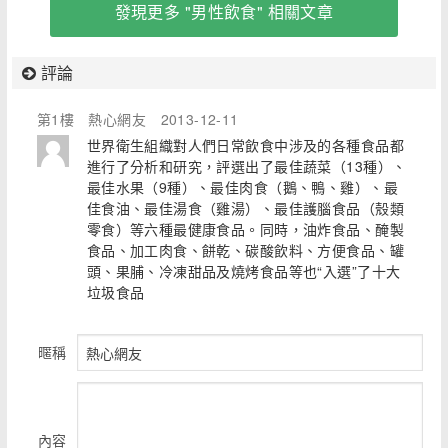
發現更多 "男性飲食" 相關文章
評論
第1樓
熱心網友
2013-12-11
世界衛生組織對人們日常飲食中涉及的各種食品都
進行了分析和研究，評選出了最佳蔬菜（13種）、
最佳水果（9種）、最佳肉食（鵝、鴨、雞）、最
佳食油、最佳湯食（雞湯）、最佳護腦食品（殼類
零食）等六種最健康食品。同時，油炸食品、醃製
食品、加工肉食、餅乾、碳酸飲料、方便食品、罐
頭、果脯、冷凍甜品及燒烤食品等也“入選”了十大
垃圾食品
暱稱
內容