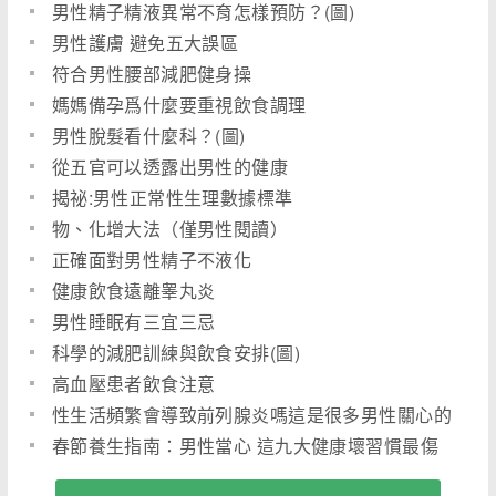
男性精子精液異常不育怎樣預防？(圖)
男性護膚 避免五大誤區
符合男性腰部減肥健身操
媽媽備孕爲什麼要重視飲食調理
男性脫髮看什麼科？(圖)
從五官可以透露出男性的健康
揭祕:男性正常性生理數據標準
物、化增大法（僅男性閱讀）
正確面對男性精子不液化
健康飲食遠離睾丸炎
男性睡眠有三宜三忌
科學的減肥訓練與飲食安排(圖)
高血壓患者飲食注意
性生活頻繁會導致前列腺炎嗎這是很多男性關心的
問題
春節養生指南：男性當心 這九大健康壞習慣最傷
腎