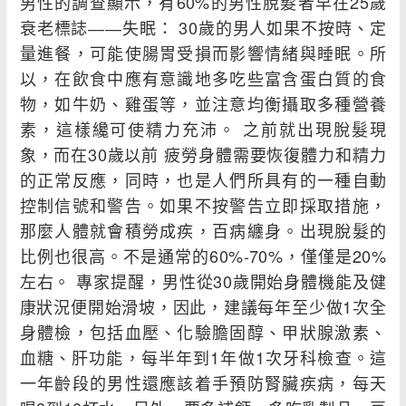
男性的調查顯示，有60%的男性脫髮者早在25歲
衰老標誌――失眠： 30歲的男人如果不按時、定
量進餐，可能使腸胃受損而影響情緒與睡眠。所
以，在飲食中應有意識地多吃些富含蛋白質的食
物，如牛奶、雞蛋等，並注意均衡攝取多種營養
素，這樣纔可使精力充沛。 之前就出現脫髮現
象，而在30歲以前 疲勞身體需要恢復體力和精力
的正常反應，同時，也是人們所具有的一種自動
控制信號和警告。如果不按警告立即採取措施，
那麼人體就會積勞成疾，百病纏身。出現脫髮的
比例也很高。不是通常的60%-70%，僅僅是20%
左右。 專家提醒，男性從30歲開始身體機能及健
康狀況便開始滑坡，因此，建議每年至少做1次全
身體檢，包括血壓、化驗膽固醇、甲狀腺激素、
血糖、肝功能，每半年到1年做1次牙科檢查。這
一年齡段的男性還應該着手預防腎臟疾病，每天