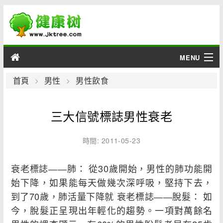
MENU
男性
首頁
男性
男性飲食
女性
三大信號標誌男性衰老
育兒
時間: 2011-05-23
老人
衰老標誌――肺： 從30歲開始，男性的肺功能開
綜合
始下降，如果能每天做幾次深呼吸，堅持下去，
到了70歲，肺活量下降就 衰老標誌――脫髮： 如
疾病
今，脫髮正呈現出年輕化的趨勢。一項對萬餘名