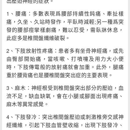
出壓迫神經的症狀。
1、腰痛：多數表現爲腰部持續性鈍痛、牽扯樣
痛，久坐、久站時發作，平臥時減輕;另一種爲突
發的腰部痙攣樣劇痛，難以忍受，需臥牀休息，
此症多是椎間盤纖維破裂。
2、下肢放射性疼痛：患者多有坐骨神經痛，或先
由臀部開始痛，當咳嗽、打噴嚏及用力大小便
時，下肢傳電般的放射痛就會加重。此外，腿痛
重於腰背痛也是腰椎間盤突出症的主要表現。
3、麻木：神經根受到椎間盤突出部分的壓迫，血
流不足，缺血缺氧，會在小腿或腳面出現疼痛、
麻木等異常感覺。
4、下肢發冷：突出椎間盤壓迫或刺激椎旁交感神
經纖維，引起下肢血管壁收縮，出現下肢發冷、