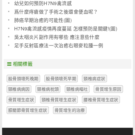
幼兒如何預防H7N9禽流感
爲什麼痔瘡做了手術之後還會便血呢？
肺癌早期治癒的可能性(圖)
H7N9禽流感疫情再度蔓延 怎樣預防是關鍵!(圖)
吳太咽炎片副作用有哪些 應注意些什麼
足手反射區療法一次治癒右眼麥粒腫一例
相關標籤
股骨頭壞死晚期
股骨頭壞死早期
頸椎病症狀
頸椎病病因
頸椎病枕頭
頸椎病嘔吐
骨質增生原因
骨質增生症狀
頸椎骨質增生症狀
腰椎骨質增生症狀
膝關節骨質增生症狀
骨質增生的治療