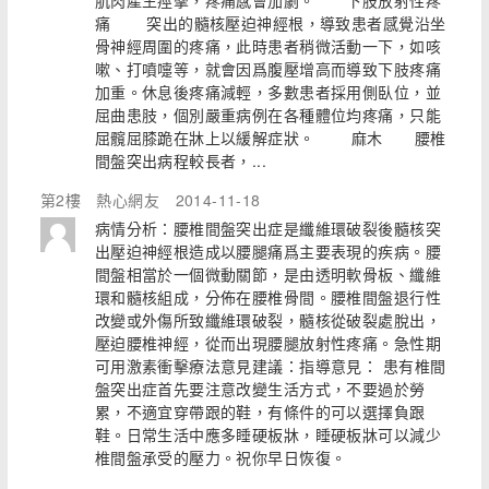
肌肉產生痙攣，疼痛感會加劇。 下肢放射性疼
痛 突出的髓核壓迫神經根，導致患者感覺沿坐
骨神經周圍的疼痛，此時患者稍微活動一下，如咳
嗽、打噴嚏等，就會因爲腹壓增高而導致下肢疼痛
加重。休息後疼痛減輕，多數患者採用側臥位，並
屈曲患肢，個別嚴重病例在各種體位均疼痛，只能
屈髖屈膝跪在牀上以緩解症狀。 麻木 腰椎
間盤突出病程較長者，...
第2樓
熱心網友
2014-11-18
病情分析：腰椎間盤突出症是纖維環破裂後髓核突
出壓迫神經根造成以腰腿痛爲主要表現的疾病。腰
間盤相當於一個微動關節，是由透明軟骨板、纖維
環和髓核組成，分佈在腰椎骨間。腰椎間盤退行性
改變或外傷所致纖維環破裂，髓核從破裂處脫出，
壓迫腰椎神經，從而出現腰腿放射性疼痛。急性期
可用激素衝擊療法意見建議：指導意見： 患有椎間
盤突出症首先要注意改變生活方式，不要過於勞
累，不適宜穿帶跟的鞋，有條件的可以選擇負跟
鞋。日常生活中應多睡硬板牀，睡硬板牀可以減少
椎間盤承受的壓力。祝你早日恢復。