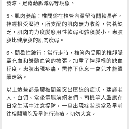
發涼、足背動脈減弱等現象。
5、肌肉萎縮：椎間盤在椎管內滯留時間較長者，
神經根受壓迫，所支配的肌肉無力收縮，營養缺
乏，肌肉的力度變廢用性軟弱和體積變小，患肢
腿比健康腿的肌肉瘦弱。
6、間歇性跛行：當行走時，椎管內受阻的椎靜脈
叢充血和脊髓血管的擴張，加重了神經根的缺血
程度，患肢出現疼痛，需停下休息一會兒才能繼
續走路。
以上這些都是腰椎間盤突出壓迫的症狀，建議老
人、白領、常坐電腦前網友們、司機等人羣應在
日常生活中注意提防，一旦出現症狀應當及早前
往相關醫院及早進行治療，切勿大意。