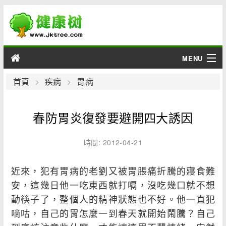
MENU
男性
首頁
疾病
胃病
女性
春防胃炎復發要避開四大誘因
育兒
時間: 2012-04-21
老人
近來，犯有胃病的老劉又被胃脹痛折騰的寢食難
綜合
安，這幾日他一吃東西就打嗝，沒吃幾口就不想
動筷子了，整個人的精神狀態也不好。他一直犯
疾病
嘀咕，自己的胃怎麼一到春天就開始鬧騰？自己