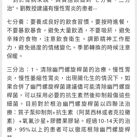
治"。劉教授建議有慢性胃炎的患者--
七分養：要養成良好的飲食習慣，要按時進餐，
不要暴飲暴食，避免大量飲酒，不要吸菸，避免
辛辣的食物，注意飲食衛生。調節精神工作壓
力，避免過度的情緒變化。季節轉換的時候注意
保暖。
三分治：1、清除幽門螺旋桿菌的治療。慢性胃
炎，慢性萎縮性胃炎，出現腸化生的情況下，如
果合併了幽門螺旋桿菌建議儘可能清除幽門螺旋
桿菌，可以採用必要的抗生素然後抑制殺傷這些
細菌。目前對於根治幽門螺旋桿菌以四聯法治
療：質子泵抑制劑+抗生素（阿莫西林或者克拉黴
素）+氧氟沙星+膠體果膠鉍。經過10-14天的治
療，95%以上的患者可以徹底根除幽門螺旋桿