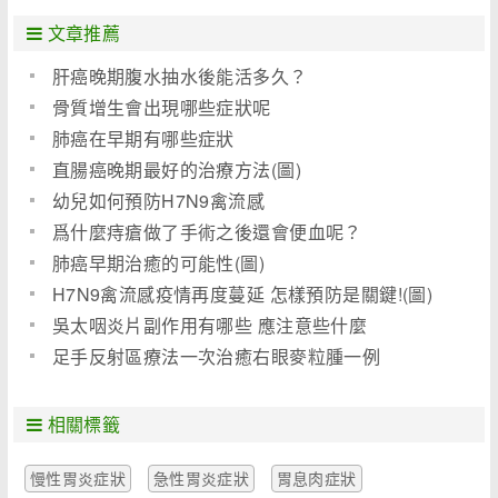
文章推薦
肝癌晚期腹水抽水後能活多久？
骨質增生會出現哪些症狀呢
肺癌在早期有哪些症狀
直腸癌晚期最好的治療方法(圖)
幼兒如何預防H7N9禽流感
爲什麼痔瘡做了手術之後還會便血呢？
肺癌早期治癒的可能性(圖)
H7N9禽流感疫情再度蔓延 怎樣預防是關鍵!(圖)
吳太咽炎片副作用有哪些 應注意些什麼
足手反射區療法一次治癒右眼麥粒腫一例
相關標籤
慢性胃炎症狀
急性胃炎症狀
胃息肉症狀