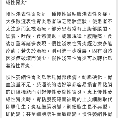
縮性胃炎"--
慢性淺表性胃炎是一種慢性胃粘膜淺表性炎症，
大多數淺表性胃炎患者缺乏臨牀症狀，使患者不
太注意而忽視治療。部分患者常有上腹部脹悶、
噯氣、吐酸、食慾減退，或無規律上腹隱痛，食
後加重等諸多表現。慢性淺表性胃炎經治療多能
痊癒；若失於治療，則可進一步發展，固有腺體
因炎症破壞而減少，慢性淺表性胃炎可以轉化爲
萎縮性胃炎。
慢性萎縮性胃炎爲常見胃部疾病。動脈硬化、胃
血流量不足、菸酒茶的嗜好等都容易損害胃粘膜
的屏障機能而引起慢性萎縮性胃炎。患上慢性萎
縮性胃炎時，胃粘膜萎縮而被腸的上皮細胞取代
即腸化生；炎症繼續演變，則細胞生長不典型，
即間變；甚至細胞增生而致癌變。慢性萎縮性胃