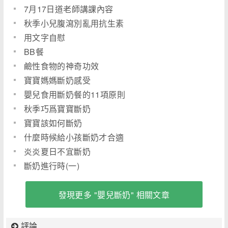
7月17日道老師講課內容
秋季小兒腹瀉別亂用抗生素
用文字自慰
BB餐
鹼性食物的神奇功效
寶寶媽媽斷奶感受
嬰兒食用斷奶餐的11項原則
秋季巧爲寶寶斷奶
寶寶該如何斷奶
什麼時候給小孩斷奶才合適
炎炎夏日不宜斷奶
斷奶進行時(一)
發現更多 "嬰兒斷奶" 相關文章
評論