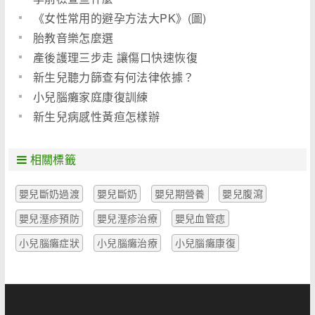
《女性常用的避孕方法大PK》(圖)
胎教音樂怎麼選
產後護理三步走 讓傷口快速恢復
新生兒聽力篩查有何法律依據？
小兒腦癱家庭康復訓練
新生兒病感性黃疸怎樣辦
相關標籤
嬰兒斷奶過渡
嬰兒斷奶
嬰兒期營養
嬰兒腹瀉
嬰兒溼疹預防
嬰兒溼疹治療
嬰兒血管痣
小兒腦癱症狀
小兒腦癱治療
小兒腦癱康復