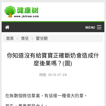
MENU
男性
首頁
育兒
嬰兒期
女性
你知道沒有給寶寶正確斷奶會造成什
育兒
麼後果嗎？(圖)
老人
時間: 2016-07-28
綜合
在無數個微信羣裏，有這樣一種偉大的羣。
疾病
首先，羣裏都是女人。