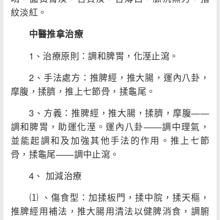
紋淡紅。
中醫推拿治療
1、治療原則：調和脾胃，化溼止瀉。
2、手法處方：推脾經，推大腸，運內八卦，
摩腹，揉臍，推上七節骨，揉龜尾。
3、方義：推脾經，推大腸，揉臍，摩腹——
調和脾胃，助運化溼。運內八卦——調中理氣，
並能起調和及加強其他手法的作用。推上七節
骨，揉龜尾——調中止瀉。
4、 加減治療
⑴ 、傷食型：加揉板門，揉中脘，揉天樞，
推脾經用補法，推大腸用清法以健脾消食，調腑