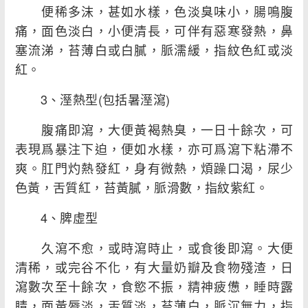
便稀多沫，甚如水樣，色淡臭味小，腸鳴腹
痛，面色淡白，小便清長，可伴有惡寒發熱，鼻
塞流涕，苔薄白或白膩，脈濡緩，指紋色紅或淡
紅。
3、溼熱型(包括暑溼瀉)
腹痛即瀉，大便黃褐熱臭，一日十餘次，可
表現爲暴注下迫，便如水樣，亦可爲瀉下粘滯不
爽。肛門灼熱發紅，身有微熱，煩躁口渴，尿少
色黃，舌質紅，苔黃膩，脈滑數，指紋紫紅。
4、脾虛型
久瀉不愈，或時瀉時止，或食後即瀉。大便
清稀，或完谷不化，有大量奶瓣及食物殘渣，日
瀉數次至十餘次，食慾不振，精神疲憊，睡時露
睛，面黃脣淡，舌質淡，苔薄白，脈沉無力，指