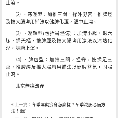
止瀉。
⑵ 、寒溼型：加推三關，揉外勞宮，推脾經
及推大腸均用補法以健脾化溼，溫中止瀉。
⑶ 、溼熱型(包括暑溼瀉)：加清小腸，退六
腑，揉天樞，推脾經及推大腸均用瀉法以清熱化
溼，調腑止瀉。
⑷ 、脾虛型：加推三關，捏脊，按揉足三
裏，推脾經及推大腸均用補法以健脾益氣，固腸
止瀉。
北京無痛流產
上一篇：
冬季運動瘦身怎麼樣？冬季減肥必備方
法！(圖)