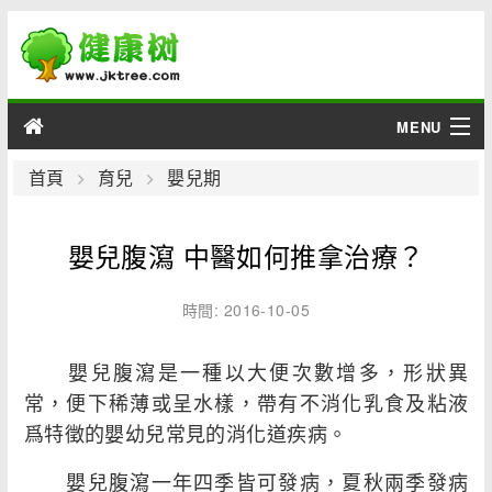
MENU
男性
首頁
育兒
嬰兒期
女性
嬰兒腹瀉 中醫如何推拿治療？
育兒
時間: 2016-10-05
老人
嬰兒腹瀉是一種以大便次數增多，形狀異
綜合
常，便下稀薄或呈水樣，帶有不消化乳食及粘液
爲特徵的嬰幼兒常見的消化道疾病。
疾病
嬰兒腹瀉一年四季皆可發病，夏秋兩季發病