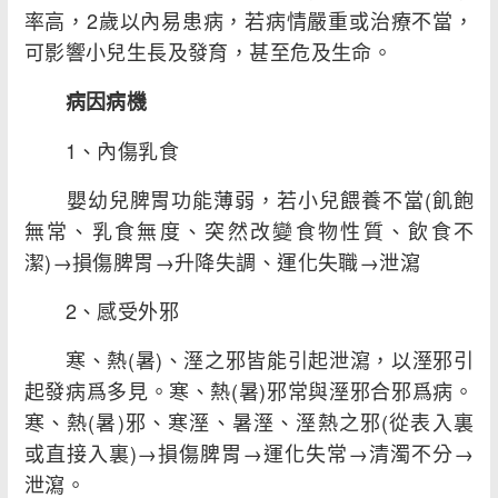
率高，2歲以內易患病，若病情嚴重或治療不當，
可影響小兒生長及發育，甚至危及生命。
病因病機
1、內傷乳食
嬰幼兒脾胃功能薄弱，若小兒餵養不當(飢飽
無常、乳食無度、突然改變食物性質、飲食不
潔)→損傷脾胃→升降失調、運化失職→泄瀉
2、感受外邪
寒、熱(暑)、溼之邪皆能引起泄瀉，以溼邪引
起發病爲多見。寒、熱(暑)邪常與溼邪合邪爲病。
寒、熱(暑)邪、寒溼、暑溼、溼熱之邪(從表入裏
或直接入裏)→損傷脾胃→運化失常→清濁不分→
泄瀉。