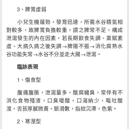
3、脾胃虛弱
小兒生機蓬勃，發育迅速，所需水谷精氣相
對較多，故脾胃負擔較重，謂之脾常不足，構成
泄瀉發生的內在因素，若長期飲食失調、稟賦素
虛、大病久病之後失調→脾陽不振→消化腐熟水
谷功能失常→水谷不分並走大腸→泄瀉。
臨牀表現
1、傷食型
腹痛腹脹，泄瀉量多，酸腐穢臭，常伴有不
消化食物殘渣，口臭噯酸，口渴納少，嘔吐酸
溲，舌苔厚膩微黃，脈滑數，指紋沉滯，色紫。
2、寒溼型