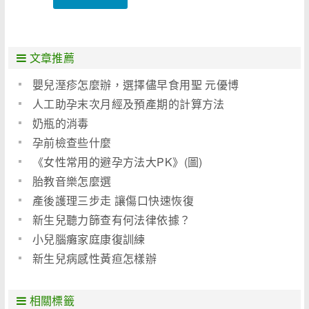
文章推薦
嬰兒溼疹怎麼辦，選擇儘早食用聖 元優博
人工助孕末次月經及預產期的計算方法
奶瓶的消毒
孕前檢查些什麼
《女性常用的避孕方法大PK》(圖)
胎教音樂怎麼選
產後護理三步走 讓傷口快速恢復
新生兒聽力篩查有何法律依據？
小兒腦癱家庭康復訓練
新生兒病感性黃疸怎樣辦
相關標籤