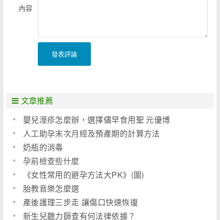
內容
發表評論
文章推薦
嬰兒溼疹怎麼辦，選擇儘早食用聖 元優博
人工助孕末次月經及預產期的計算方法
奶瓶的消毒
孕前檢查些什麼
《女性常用的避孕方法大PK》(圖)
胎教音樂怎麼選
產後護理三步走 讓傷口快速恢復
新生兒聽力篩查有何法律依據？