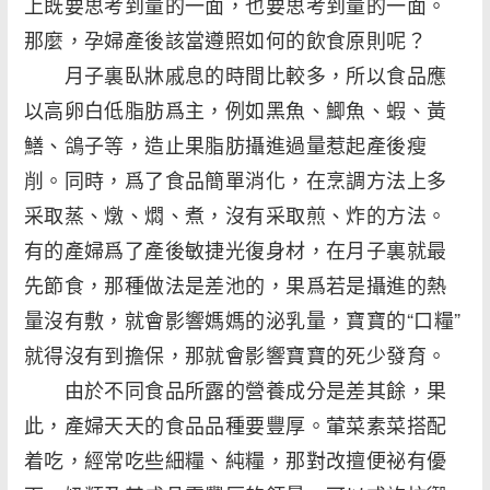
上既要思考到量的一面，也要思考到量的一面。
那麼，孕婦產後該當遵照如何的飲食原則呢？
月子裏臥牀戚息的時間比較多，所以食品應
以高卵白低脂肪爲主，例如黑魚、鯽魚、蝦、黃
鱔、鴿子等，造止果脂肪攝進過量惹起產後瘦
削。同時，爲了食品簡單消化，在烹調方法上多
采取蒸、燉、燜、煮，沒有采取煎、炸的方法。
有的產婦爲了產後敏捷光復身材，在月子裏就最
先節食，那種做法是差池的，果爲若是攝進的熱
量沒有敷，就會影響媽媽的泌乳量，寶寶的“口糧”
就得沒有到擔保，那就會影響寶寶的死少發育。
由於不同食品所露的營養成分是差其餘，果
此，產婦天天的食品品種要豐厚。葷菜素菜搭配
着吃，經常吃些細糧、純糧，那對改擅便祕有優