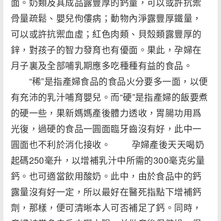
面。奶類及其成品露豐厚的鈣量，可以或許抗禦
骨量疏鬆、嬰兒佝僂病；動物內淨露豐厚鐵量，
可以或許抗禦血虛；紅色肉類、貝殼類露豐厚的
鋅，對孩子的智力發育也有優面。果此，孕婦在
月子裏及全部哺乳期應多吃種種有益的食品。
“稀”是指產婦食品的食品火分要多一面，以便
有充沛的乳汁哺育嬰兒。而“硬”是指產婦的飯要煮
的硬一些，果新媽媽產後體力透收，胃腸功用爲
光復，過硬的食品一圓面臨牙齒沒有好，此中一
圓面也不利於消化接收。 孕婦產後天天喝奶
起碼250毫升，以增補乳汁中所需的300毫克劣量
鈣。也可適當飲用酸奶。此中，由於食品中的鈣
露量沒有好一定，所以最好在醫死指點下增補鈣
劑，那樣，便可清晰本人可否補足了鈣。同時，