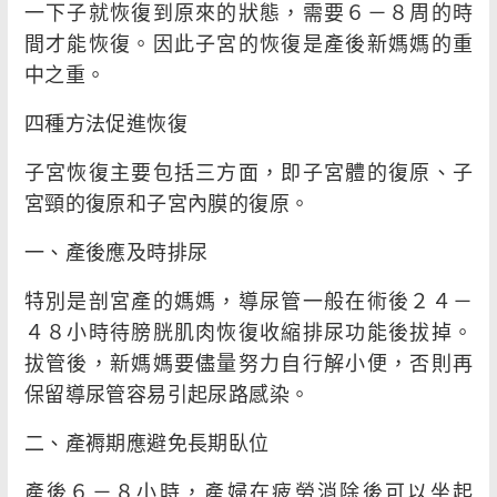
一下子就恢復到原來的狀態，需要６－８周的時
間才能恢復。因此子宮的恢復是產後新媽媽的重
中之重。
四種方法促進恢復
子宮恢復主要包括三方面，即子宮體的復原、子
宮頸的復原和子宮內膜的復原。
一、產後應及時排尿
特別是剖宮產的媽媽，導尿管一般在術後２４－
４８小時待膀胱肌肉恢復收縮排尿功能後拔掉。
拔管後，新媽媽要儘量努力自行解小便，否則再
保留導尿管容易引起尿路感染。
二、產褥期應避免長期臥位
產後６－８小時，產婦在疲勞消除後可以坐起