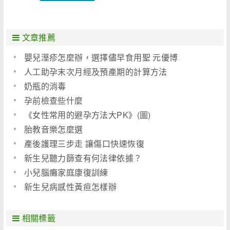
文章推薦
嬰兒溼疹怎麼辦，選擇儘早食用聖 元優博
人工助孕末次月經及預產期的計算方法
奶瓶的消毒
孕前檢查些什麼
《女性常用的避孕方法大PK》(圖)
胎教音樂怎麼選
產後護理三步走 讓傷口快速恢復
新生兒聽力篩查有何法律依據？
小兒腦癱家庭康復訓練
新生兒病感性黃疸怎樣辦
相關標籤