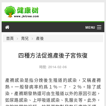
MENU
男性
首頁
育兒
產後
女性
四種方法促進產後子宮恢復
育兒
時間: 2014-02-06
老人
產褥感染是指分娩後生殖道的感染，又稱產褥
綜合
熱。一般發病率約爲１％－７．２％。除了感
染，產褥期發熱還可由生殖道以外的原因引起，
疾病
如尿路感染、上呼吸道感染、乳腺炎等。此外，