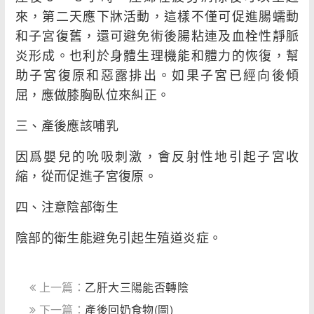
來，第二天應下牀活動，這樣不僅可促進腸蠕動
和子宮復舊，還可避免術後腸粘連及血栓性靜脈
炎形成。也利於身體生理機能和體力的恢復，幫
助子宮復原和惡露排出。如果子宮已經向後傾
屈，應做膝胸臥位來糾正。
三、產後應該哺乳
因爲嬰兒的吮吸刺激，會反射性地引起子宮收
縮，從而促進子宮復原。
四、注意陰部衛生
陰部的衛生能避免引起生殖道炎症。
上一篇：
乙肝大三陽能否轉陰
下一篇：
產後回奶食物(圖)