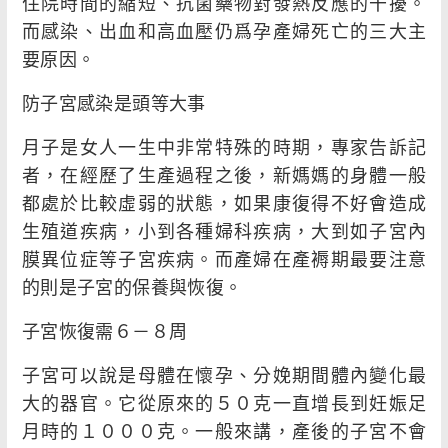
住院時間的縮短、抗菌藥物對發熱反應的干擾。
而感染、出血和高血壓仍爲孕產婦死亡的三大主
要原因。
防子宮感染是頭等大事
月子是女人一生中非常特殊的時期，專家告訴記
者，在經歷了生產過程之後，新媽媽的身體一般
都處於比較虛弱的狀態，如果康復得不好會造成
生殖道疾病，小到各種婦科疾病，大到如子宮內
膜異位症等子宮疾病。而產婦在產褥期最要注意
的則是子宮的保養與恢復。
子宮恢復需６－８周
子宮可以說是母體在懷孕、分娩期間體內變化最
大的器官。它從原來的５０克一直增長到妊娠足
月時的１０００克。一般來講，產後的子宮不會