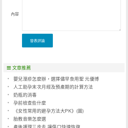
內容
發表評論
文章推薦
嬰兒溼疹怎麼辦，選擇儘早食用聖 元優博
人工助孕末次月經及預產期的計算方法
奶瓶的消毒
孕前檢查些什麼
《女性常用的避孕方法大PK》(圖)
胎教音樂怎麼選
產後護理三步走 讓傷口快速恢復