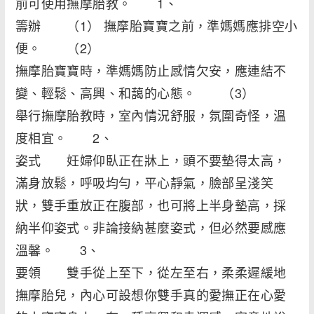
前可使用撫摩胎教。 1、
籌辦 （1） 撫摩胎寶寶之前，準媽媽應排空小
便。 （2）
撫摩胎寶寶時，準媽媽防止感情欠安，應連結不
變、輕鬆、高興、和藹的心態。 （3）
舉行撫摩胎教時，室內情況舒服，氛圍奇怪，溫
度相宜。 2、
姿式 妊婦仰臥正在牀上，頭不要墊得太高，
滿身放鬆，呼吸均勻，平心靜氣，臉部呈淺笑
狀，雙手重放正在腹部，也可將上半身墊高，採
納半仰姿式。非論接納甚麼姿式，但必然要感應
溫馨。 3、
要領 雙手從上至下，從左至右，柔柔遲緩地
撫摩胎兒，內心可設想你雙手真的愛撫正在心愛