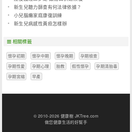
新生兒聽力篩查有何法律依據？
小兒腦癱家庭康復訓練
新生兒病感性黃疸怎樣辦
相關標籤
懷孕初期
懷孕中期
懷孕晚期
孕期檢查
孕期性愛
孕期心理
胎教
假性懷孕
孕期清胎毒
孕期宮縮
早產
© 2010-2026 健康樹 JKTree.com
做您健康生活的好幫手