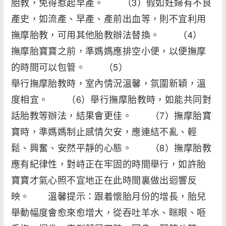
胎教，免得惹起早產。 （3）假如妊婦有不良
產史，如流產、早產、產前出血等，則不宜利用
撫摩胎教，可用其他胎教辦法替換。 （4）
撫摩胎寶寶之前，準媽媽應排空小便，以便撫摩
的時間可以包管。 （5）
舉行撫摩胎教時，室內情況溫馨，氛圍新穎，溫
度相宜。 （6）舉行撫摩胎教時，如能共同對
話胎教等辦法，結果會更佳。 （7）撫摩胎寶
寶時，準媽媽制止感情欠安，應連結不亂、輕
鬆、興奮、安然平靜的心態。 （8）撫摩胎教
應有紀律性，對峙正在牢固的時間舉行，如許胎
寶寶才氣心照不宣地正在此時間裏做出迴響反
映。 溫馨提示：跟着懷胎月份的增長，胎兒
舉動幅度會愈來愈增大，從吞吐羊水、眯眼、咂