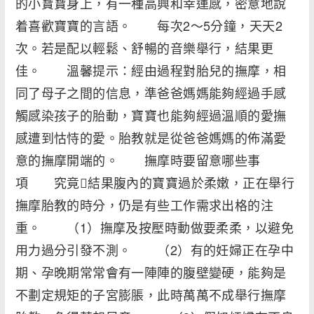
的小寶寶身上，有一種高興和幸運感，密意地說
着喜歡寶寶的言語。 每次2～5分鐘，天天2
次。若是配以輕鬆、舒暢的音樂舉行，結果更
佳。 溫馨提示：經由過程對胎兒的撫摩，相
同了母子之間的信息，準爸爸媽媽能夠經過手感
觸感染孩子的胎動，寶寶也能夠經過溫順的愛撫
感遭到怙恃的愛。胎教就是從爸爸媽媽的佈滿愛
意的撫摩開端的。 撫摩時要留意哪些事
項 究竟結果腹內的寶寶過於柔嫩，正在舉行
撫摩胎教的時分，仍是有些工作需求出格的注
重。 （1）撫摩及按壓時動做要柔柔，以避免
用力過分引發不測。 （2）有的妊婦正在孕中
期、孕晚期常常會有一陣陣的腹壁變硬，能夠是
不劃定規矩的子宮膨脹，此時萬萬不成舉行撫摩