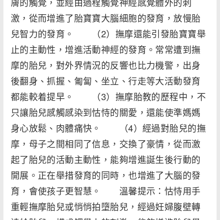
膚的觸覺，並經由過程觸覺神經感覺體外的刺
激，從而增進了胎寶寶大腦細胞的發育，放慢胎
兒智力的發育。 （2）撫摩還能引發胎寶寶舉
止的主動性，增進活動神經的發育。常常遭到撫
摩的胎兒，對外界情況的反響也比力機警，出身
後翻身、抓握、匍匐、坐立、行走等大活動發育
都能較着提早。 （3）撫摩胎教的歷程中，不
只讓胎兒感觸感染到怙恃的關愛，還能使準媽媽
身心放鬆、肉體痛快。 （4）經過對胎兒的撫
摩，母子之間相同了信息，交換了豪情，從而激
起了胎兒的活動主動性，能夠增進誕生後行動的
開展。正在舉措發育的同時，也增進了大腦的發
育，會使孩子更智慧。 溫馨提示：怙恃用手
重輕撫摩胎兒或悄悄拍墮胎兒，經過妊婦腹壁轉