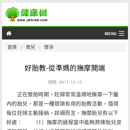
MENU
男性
首頁
育兒
懷孕
女性
好胎教-從準媽的撫摩開端
育兒
時間: 2011-12-10
老人
正在懷胎時期，妊婦常常溫順地撫摩一下腹
內的胎兒，那是一種煩瑣有用的胎教活動，值得
綜合
每位妊婦主動接納。詳細而言，撫摩胎兒有以下
疾病
好處： （1）撫摩的過程當中能夠熬煉胎兒皮