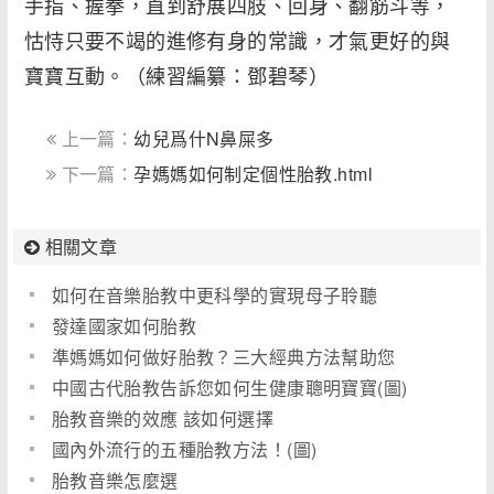
手指、握拳，直到舒展四肢、回身、翻筋斗等，
怙恃只要不竭的進修有身的常識，才氣更好的與
寶寶互動。（練習編纂：鄧碧琴）
上一篇：
幼兒爲什N鼻屎多
下一篇：
孕媽媽如何制定個性胎教.html
相關文章
如何在音樂胎教中更科學的實現母子聆聽
發達國家如何胎教
準媽媽如何做好胎教？三大經典方法幫助您
中國古代胎教告訴您如何生健康聰明寶寶(圖)
胎教音樂的效應 該如何選擇
國內外流行的五種胎教方法！(圖)
胎教音樂怎麼選