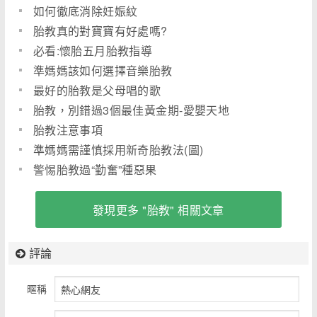
如何徹底消除妊娠紋
胎教真的對寶寶有好處嗎?
必看:懷胎五月胎教指導
準媽媽該如何選擇音樂胎教
最好的胎教是父母唱的歌
胎教，別錯過3個最佳黃金期-愛嬰天地
胎教注意事項
準媽媽需謹慎採用新奇胎教法(圖)
警惕胎教過“勤奮”種惡果
發現更多 "胎教" 相關文章
評論
暱稱