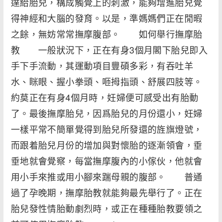
達給胎兒，構成觸覺上的刺激，能夠增進胎兒覺
得神經和大腦的發育。以是，準媽媽們正在閒暇
之餘，無妨常常撫摩腹部。 如何舉行撫摩胎
教 一般狀況下，正在有身3個月閣下胎兒即入
手下手流動，其運動項目豐碩多彩，有吞吐羊
水、眯眼、握小拳頭、咂拇指頭、舒展四肢等。
約莫正在有身4個月時，妊婦便可感受出有胎動
了。最後撫摩胎兒，因爲胎兒的月份還小，妊婦
一樣平常不簡單覺得到胎兒所發還的旌旗燈號，
而跟着胎兒月份的增加與對懷胎的逐漸領會，垂
垂地就會覺察，每當撫摩腹內的小傢伙，他就會
用小手來推或用小腳來踹母親的腹部。 普通
過了孕晚期，撫摩胎教就能夠最先舉行了。正在
胎兒發性情胎動劇烈時，或正在種種胎教要領之