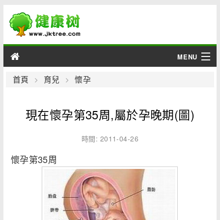
MENU
男性
首頁
育兒
懷孕
女性
現在懷孕第35周,屬於孕晚期(圖)
育兒
時間: 2011-04-26
老人
懷孕第35周
綜合
疾病