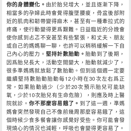
由於胎兒增大，並且逐漸下降，
你的身體變化。
相當多的孕婦此時會覺得腹墜腰痠，骨盆後部附
近的肌肉和韌帶變得麻木，甚至有一種牽拉式的
疼痛，使行動變得更爲艱難。日益臨近的分娩會
使你感到忐忑不安甚至有些緊張，和丈夫、朋友
或自己的媽媽聊一聊，也許可以稍稍緩解一下自
己內心的壓力。
胎動到了後期，
堅持計數胎動。
因爲胎兒長大，活動空間變大，胎動就減少了，
很多準媽媽就放鬆了數胎動。但到這個週一定要
繼續堅持數胎動胎動每12小時在30次左右爲正
常，如果胎動過少（少於20次預示胎兒可能缺
氧，少於10次胎兒有生命危險），則應及時上醫
院就診。
到了這一週，準媽
你不那麼容易餓了。
媽會突然發現自己不像前幾周那麼容易餓了，這
個時候少食多餐會讓你感覺好受些。你可能會發
現燒心的情況也減輕，呼吸也會變得更容易了。