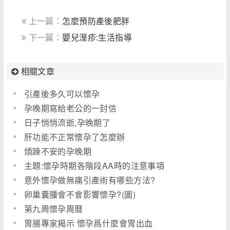
上一篇：
怎麼預防產後肥胖
下一篇：
嬰兒溼疹:生活指導
相關文章
引產後多久可以懷孕
孕晚期寫給老公的一封信
日子悄悄流逝,孕晚期了
肝功能不正常懷孕了怎麼辦
煩躁不安的孕晚期
主題:懷孕時期各階段AA時的注意事項
意外懷孕做無痛引產術有哪些方法?
卵巢囊腫會不會影響懷孕?(圖)
第九周懷孕周曆
胃腸專家揭示 懷孕爲什麼會胃出血