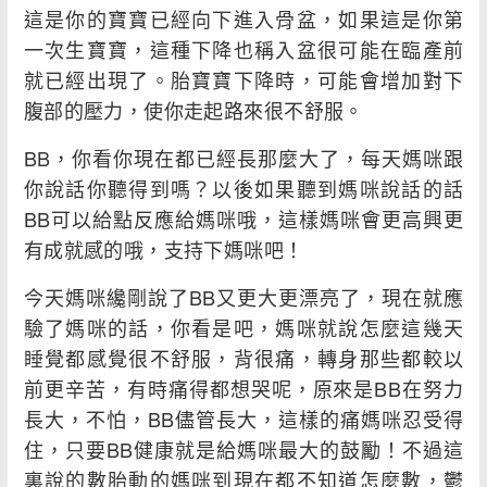
這是你的寶寶已經向下進入骨盆，如果這是你第
一次生寶寶，這種下降也稱入盆很可能在臨產前
就已經出現了。胎寶寶下降時，可能會增加對下
腹部的壓力，使你走起路來很不舒服。
BB，你看你現在都已經長那麼大了，每天媽咪跟
你說話你聽得到嗎？以後如果聽到媽咪說話的話
BB可以給點反應給媽咪哦，這樣媽咪會更高興更
有成就感的哦，支持下媽咪吧！
今天媽咪纔剛說了BB又更大更漂亮了，現在就應
驗了媽咪的話，你看是吧，媽咪就說怎麼這幾天
睡覺都感覺很不舒服，背很痛，轉身那些都較以
前更辛苦，有時痛得都想哭呢，原來是BB在努力
長大，不怕，BB儘管長大，這樣的痛媽咪忍受得
住，只要BB健康就是給媽咪最大的鼓勵！不過這
裏說的數胎動的媽咪到現在都不知道怎麼數，鬱