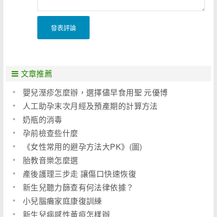
發表評論
文章推薦
嬰兒溼疹怎麼辦，選擇儘早食用聖 元優博
人工助孕末次月經及預產期的計算方法
奶瓶的消毒
孕前檢查些什麼
《女性常用的避孕方法大PK》(圖)
胎教音樂怎麼選
產後護理三步走 讓傷口快速恢復
新生兒聽力篩查有何法律依據？
小兒腦癱家庭康復訓練
新生兒病感性黃疸怎樣辦